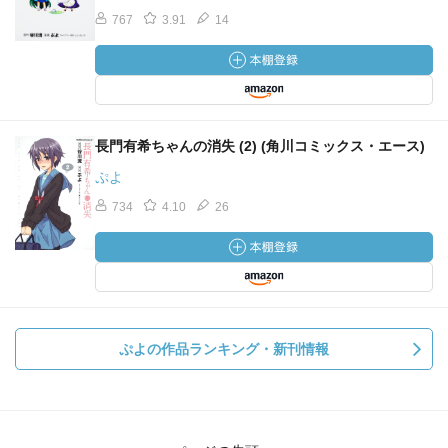
767
3.91
14
長門有希ちゃんの消失 (2) (角川コミックス・エース)
ぷよ
734
4.10
26
ぷよの作品ランキング・新刊情報