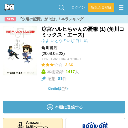
ログイン
新規会員登録
『永遠の記憶』が1位に！本ランキング
NEW
涼宮ハルヒちゃんの憂鬱 (1) (角川コ
ミックス・エース)
ぷよ
いとうのいぢ
谷川流
角川書店
(2008.05.22)
ISBN・EAN:
9784047150621
3.66
本棚登録:
1417
人
感想:
81
件
Kindle版
本棚に登録する
Amazon
詳細ページへ