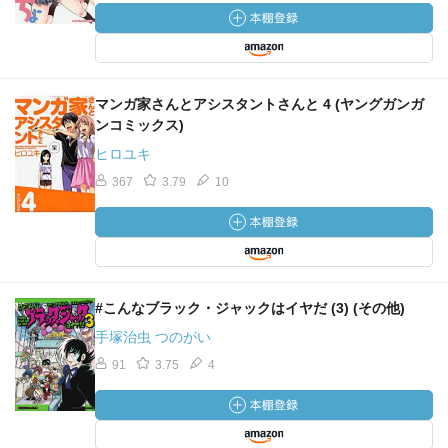
マンガ家さんとアシスタントさんと 4 (ヤングガンガ
ンコミックス)
ヒロユキ
367
3.79
10
#こんなブラック・ジャックはイヤだ (3) (その他)
手塚治虫 つのがい
91
3.75
4