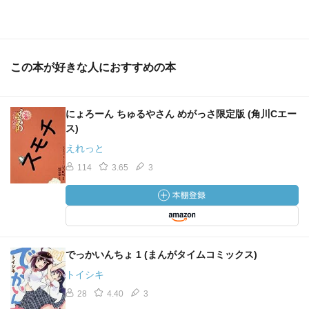
この本が好きな人におすすめの本
にょろーん ちゅるやさん めがっさ限定版 (角川Cエー
ス)
えれっと
114
3.65
3
でっかいんちょ 1 (まんがタイムコミックス)
トイシキ
28
4.40
3