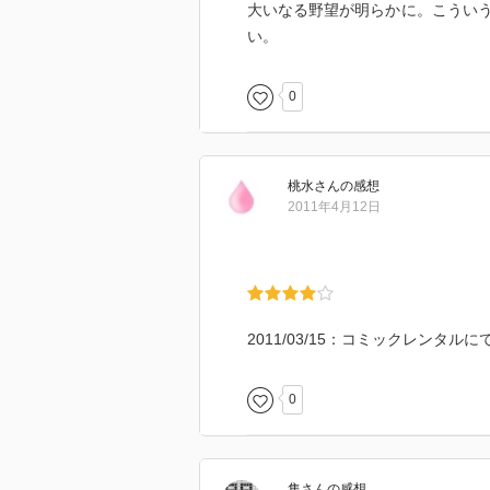
大いなる野望が明らかに。こうい
い。
0
桃水
さん
の感想
2011年4月12日
2011/03/15：コミックレンタル
0
隼
さん
の感想