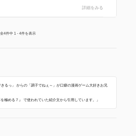
詳細をみる
全4件中 1 - 4件を表示
できるっ」 からの「調子でねぇ～」が口癖の漫画ゲーム大好きお兄
魔導を極める７』 で使われていた紹介文から引用しています。」