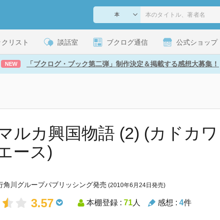
ックリスト
談話室
ブクログ通信
公式ショップ
「ブクログ・ブック第二弾」制作決定＆掲載する感想大募集！
NEW
マルカ興国物語 (2) (カドカ
エース)
行角川グループパブリッシング発売
(2010年6月24日発売)
3.57
本棚登録 :
71
人
感想 :
4
件