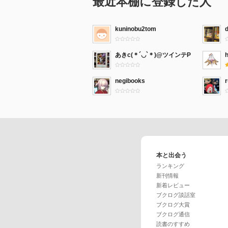
最近本棚に登録した人
kuninobu2tom
あきc(＊´◡`＊)@ツインテP
h
negibooks
本と出会う
ランキング
新刊情報
新着レビュー
ブクログ談話室
ブクログ大賞
ブクログ通信
読書のすすめ