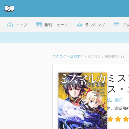
トップ
新刊ニュース
ランキング
ブ
ブクログ
>
浅川圭司
>
ミスマルカ興国物語 (2)
ミス
ス・
浅川圭司
角川書店発