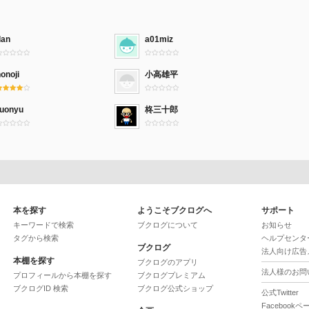
dan
a01miz
onoji
小高雄平
ruonyu
柊三十郎
本を探す
ようこそブクログへ
サポート
キーワードで検索
ブクログについて
お知らせ
タグから検索
ヘルプセンタ
ブクログ
法人向け広告
本棚を探す
ブクログのアプリ
法人様のお問
プロフィールから本棚を探す
ブクログプレミアム
ブクログID 検索
ブクログ公式ショップ
公式Twitter
Facebookペ