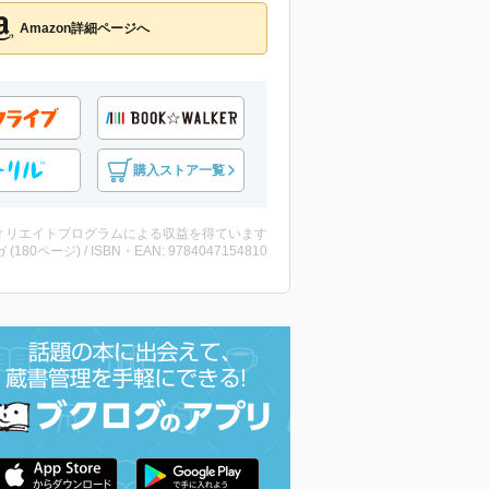
Amazon詳細ページへ
購入ストア一覧
ィリエイトプログラムによる収益を得ています
 (180ページ) / ISBN・EAN: 9784047154810