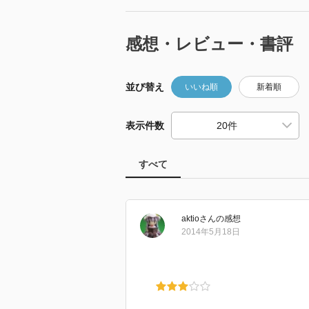
感想・レビュー・書評
並び替え
いいね順
新着順
表示件数
すべて
aktio
さん
の感想
2014年5月18日