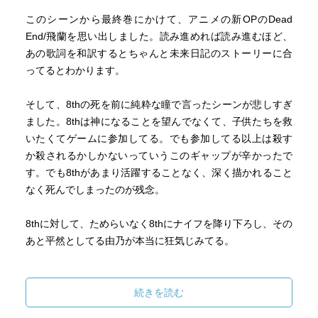
このシーンから最終巻にかけて、アニメの新OPのDead
End/飛蘭を思い出しました。読み進めれば読み進むほど、
あの歌詞を和訳するとちゃんと未来日記のストーリーに合
ってるとわかります。
そして、8thの死を前に純粋な瞳で言ったシーンが悲しすぎ
ました。8thは神になることを望んでなくて、子供たちを救
いたくてゲームに参加してる。でも参加してる以上は殺す
か殺されるかしかないっていうこのギャップが辛かったで
す。でも8thがあまり活躍することなく、深く描かれること
なく死んでしまったのが残念。
8thに対して、ためらいなく8thにナイフを降り下ろし、その
あと平然としてる由乃が本当に狂気じみてる。
由乃の標的は今度は或に。或の雪輝への想いもまた愛です
ね。首が飛んでもなお立ち続けて雪輝に重要なことを伝え
続きを読む
たシーンが衝撃的でした。