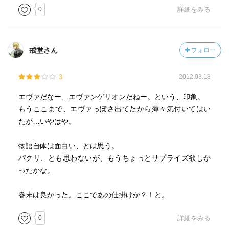
0
詳細をみる
今回はいままで由乃が隠し続けていたことが一挙に露呈す
る巻で、今までの伏線が解けていく巻ともいえます。
戒堂さん
フォロー
そして最後にはなんとあの人が！
3
2012.03.18
エヴァだなー、エヴァンゲリオンだねー。という、印象。
もうここまで、エヴァっぽさ出てたから薄々気付いてはい
たが…いやはや。
物語自体は面白い、とは思う。
パクリ、とも思わないが、もうちょっとサプライズ欲しか
ったかな。
巻末は良かった。ここであの仕掛けか？！と。
0
詳細をみる