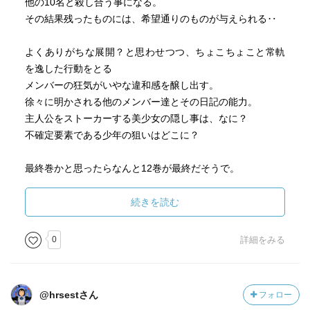
他の10名と殺し合う事になる。
その結果残ったものには、希望通りのものが与えられる‥
よくありがちな展開？と思わせつつ、ちょこちょこと常軌
を逸した行動をとる
メンバーの狂気がいやな違和感を醸し出す。
徐々に明かされる他のメンバー達とその日記の能力。
主人公をストーカーする美少女の隠し事は、なに？
不確定要素である少年の狙いはどこに？
最終巻かと思ったらなんと12巻が最終だそうで。
うーん、それまでこの話、覚えていられるかな？
続きを読む
0
詳細をみる
@hrsestさん
フォロー