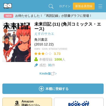
ログイン
新規会員登録
お待たせしました！「再読記録」が読書グラフに登場！
NEW
未来日記 (11) (角川コミックス・エ
ース)
えすのサカエ
角川書店
(2010.12.22)
ISBN・EAN:
9784047155800
3.73
本棚登録:
1006
人
感想:
31
件
Kindle版
本棚に登録する
Amazon
詳細ページへ