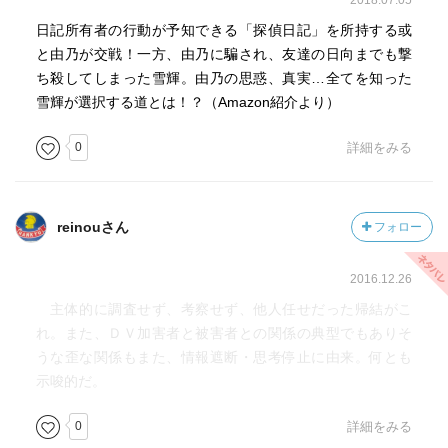
2018.07.05
日記所有者の行動が予知できる「探偵日記」を所持する或
と由乃が交戦！一方、由乃に騙され、友達の日向までも撃
ち殺してしまった雪輝。由乃の思惑、真実…全てを知った
雪輝が選択する道とは！？（Amazon紹介より）
0
詳細をみる
reinouさん
フォロー
2016.12.26
主体的に調査せず、考察せず、他人任せだった帰結がこ
れ。また、ＤＶ加害者と被害者との関係の典型でもありそ
うな歪な関係もまた、情報遮断・思考停止に由来。何とも
示唆的だ。
0
詳細をみる