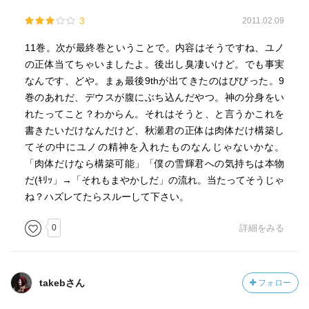
3
2011.02.09
11巻。次が最終巻ということで。内容はそうですね、ユノ
の正体当てちゃいましたよ。後出し臭凄いけど。でも事実
なんです、どや。まぁ最後9thが出てきたのはびびった。9
巻のあれだ、デウスが腹にぶち込んだやつ。神の分身をい
れたってこと？わからん。それはそうと、と言うかこれを
書きたいだけなんだけど、秋瀬君の正体は肉体だけ構築し
てその中にユノの精神を入れたものなんじゃないかな。
「肉体だけなら構築可能」「僕の雪輝君への気持ちは本物
だ(ｷﾘｯ」→「それもまやかしだ」の流れ。当たってそうじゃ
ね？ハズレてたらスルーして下さい。
0
詳細をみる
takebさん
フォロー