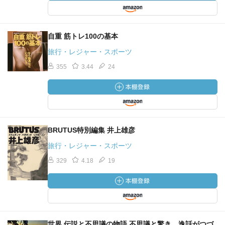
自重 筋トレ100の基本
旅行・レジャー・スポーツ
355
3.44
24
BRUTUS特別編集 井上雄彦
旅行・レジャー・スポーツ
329
4.18
19
世界 伝説と不思議の物語 不思議と驚き、逸話がつづ