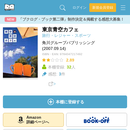
ログイン
新規会員登録
「ブクログ・ブック第二弾」制作決定＆掲載する感想大募集！
NEW
東京青空カフェ
旅行・レジャー・スポーツ
角川グループパブリッシング
(2007.09.14)
ISBN・EAN:
9784047217492
2.89
本棚登録:
32
人
感想:
3
件
本棚に登録する
Amazon
詳細ページへ