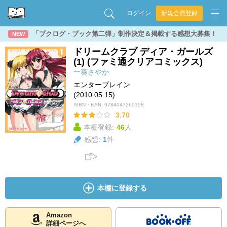
ログイン
新規会員登録
「ブクログ・ブック第二弾」制作決定＆掲載する感想大募集！
NEW
ドリームクラブ ディア・ガールズ
(1) (ファミ通クリアコミックス)
一葵さやか
エンターブレイン
(2010.05.15)
ISBN・EAN:
9784047265158
3.70
本棚登録:
46
人
感想:
1
件
本棚に登録する
Amazon
詳細ページへ