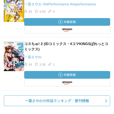
一葵さやか ArkPerformance Arkperformance
44
4.00
0
コスちゅ! 2 (IDコミックス・4コマKINGSぱれっとコ
ミックス)
一葵さやか
44
3.38
1
一葵さやかの作品ランキング・新刊情報