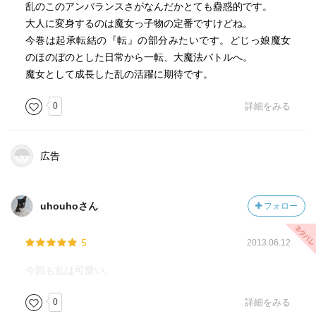
乱のこのアンバランスさがなんだかとても蠱惑的です。
大人に変身するのは魔女っ子物の定番ですけどね。
今巻は起承転結の『転』の部分みたいです。どじっ娘魔女
のほのぼのとした日常から一転、大魔法バトルへ。
魔女として成長した乱の活躍に期待です。
0
詳細をみる
広告
uhouhoさん
フォロー
5
2013.06.12
今回も乱は可愛い。
0
詳細をみる