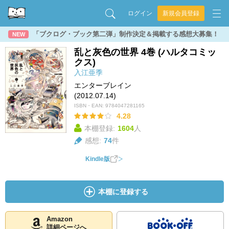
ログイン
新規会員登録
「ブクログ・ブック第二弾」制作決定＆掲載する感想大募集！
NEW
乱と灰色の世界 4巻 (ハルタコミッ
クス)
入江亜季
エンターブレイン
(2012.07.14)
ISBN・EAN:
9784047281165
4.28
本棚登録:
1604
人
感想:
74
件
Kindle版
本棚に登録する
Amazon
詳細ページへ