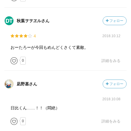
秋葉ヲヲヱルさん
フォロー
4
2018.10.12
おーたろーが今回もめんどくさくて素敵。
0
詳細をみる
凪野基さん
フォロー
2018.10.08
日比くん……！！（悶絶）
0
詳細をみる