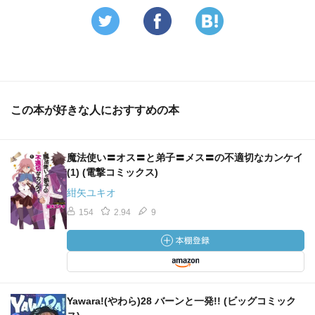
この本が好きな人におすすめの本
魔法使い〓オス〓と弟子〓メス〓の不適切なカンケイ
(1) (電撃コミックス)
紺矢ユキオ
154
2.94
9
Yawara!(やわら)28 バーンと一発!! (ビッグコミック