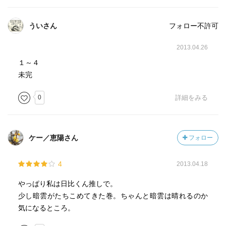
ういさん
フォロー不許可
2013.04.26
１～４
未完
0
詳細をみる
ケー／恵陽さん
フォロー
4
2013.04.18
やっぱり私は日比くん推しで。
少し暗雲がたちこめてきた巻。ちゃんと暗雲は晴れるのか
気になるところ。