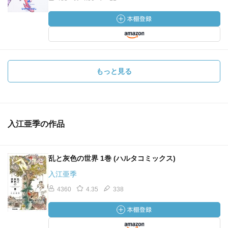
もっと見る
入江亜季の作品
乱と灰色の世界 1巻 (ハルタコミックス)
入江亜季
4360
4.35
338