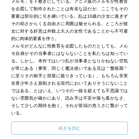
メルモ」を下敷きにしている。アニメ版のメルモが性教育
を企図して制作されたことは有名な話だが、ここでもその
要素は部分的に引き継いでいる。乱は10歳の少女に過ぎず
その幼さからくる自由さに周囲は魅せられる。ところが彼
女に対する好意は外観上大人の女性であることから不可避
的に肉体的要素を伴う。
メルモがどんなに性教育を企図したものだとしても、メル
モ自身がその当事者にはならないことを私たちは知ってい
る。しかし、本作ではいつ乱が当事者となりかねない空気
が常にある（事実、同じく魔法使いである兄は＂繁殖期＂
に至りその相手と部屋に籠りきっている）。もちろん非実
在青少年さえ規制される現代においてありそうにないこと
ではある。とはいえ、いつその一線を超えても不思議では
ない雰囲気が確かにあり、読み手は不安や落ち着かなさ、
そして少しの期待を抱く。それが冒頭の危うさに繋がって
いる。
続きを読む