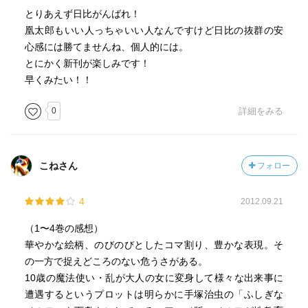
とりあえず日比がんばれ！
凰太郎もいい人っちゃいい人なんですけど日比の抜群の安
心感には勝てませんね、個人的には。
とにかく新刊が楽しみです！
早くみたい！！
0
詳細をみる
こねさん
フォロー
4
2012.09.21
（1〜4巻の感想）
華やかな絵柄、のびのびとしたコマ割り、豊かな表現。そ
の一方で捉えどころのない危うさがある。
10歳の魔法使い・乱が大人の女に変身して様々な出来事に
遭遇するというプロットは明らかに手塚治虫の「ふしぎな