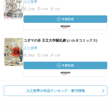
入江亜季
2246
4.44
121
コダマの谷 王立大学騒乱劇 (ハルタコミックス)
入江亜季
2062
3.89
154
入江亜季の作品ランキング・新刊情報