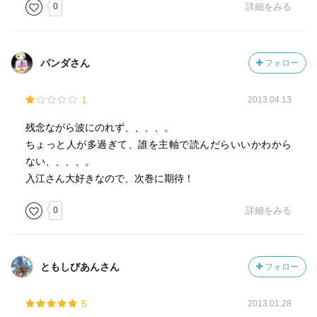
0
詳細をみる
パンダさん
フォロー
1
2013.04.13
残念ながら波にのれず、、、、。
ちょっと人が多過ぎて、誰を主軸で読んだらいいかわから
ない、、、、。
入江さん大好きなので、次巻に期待！
0
詳細をみる
ともしびあんさん
フォロー
5
2013.01.28