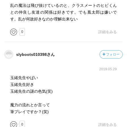
乱の魔法は飛び抜けているのと、クラスメートのヒビくん
との仲良し友達の関係は好きです。でも凰太郎は嫌いで
す。乱が何故好きなのか理解出来ない
0
詳細をみる
slyboots010398さん
フォロー
2019.05.29
玉緒先生やばい
玉緒先生好き
玉緒先生の謎の色気(笑)
魔力の流れとか言って
筆プレイですか？(笑)
0
詳細をみる