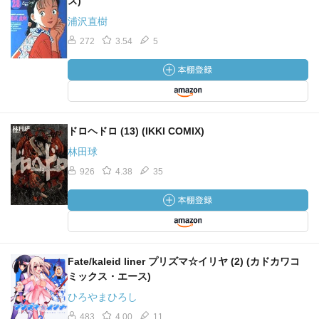
ス)
浦沢直樹
272
3.54
5
ドロヘドロ (13) (IKKI COMIX)
林田球
926
4.38
35
Fate/kaleid liner プリズマ☆イリヤ (2) (カドカワコ
ミックス・エース)
ひろやまひろし
483
4.00
11