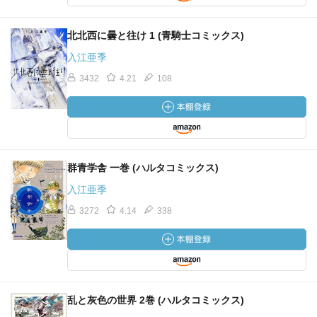
北北西に曇と往け 1 (青騎士コミックス)
入江亜季
3432
4.21
108
群青学舎 一巻 (ハルタコミックス)
入江亜季
3272
4.14
338
乱と灰色の世界 2巻 (ハルタコミックス)