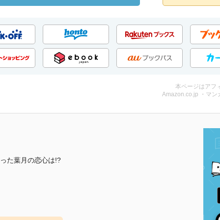
本ページはアフ
Amazon.co.jp ・マン
った葉月の恋心は!?