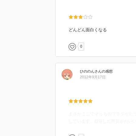
どんどん面白くなる
0
ひののん
さん
の感想
2012年9月17日
まさかここでそっちのフラグがた
しています。自覚した寮長かわいいし