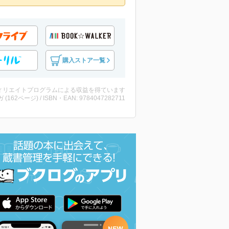
購入ストア一覧
ィリエイトプログラムによる収益を得ています
ガ (162ページ) / ISBN・EAN: 9784047282711