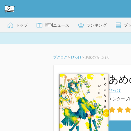
トップ
新刊ニュース
ランキング
ブ
ブクログ
>
びっけ
>
あめのちはれ 6
あめの
びっけ
エンターブ