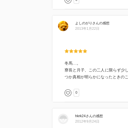
よしのがり
さん
の感想
2013年1月22日
冬馬…。
寮長と月子、この二人に限らず少
つか真相が明らかになったときの
0
hkrk24
さん
の感想
2012年9月24日