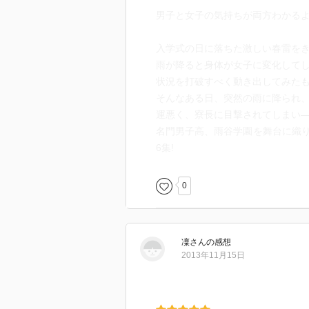
男子と女子の気持ちが両方わかるよ
入学式の日に落ちた激しい春雷をき
雨が降ると身体が女子に変化してし
状況を打破すべく動き出してみた
そんなある日、突然の雨に降られ
運悪く、寮長に目撃されてしまい―
名門男子高、雨谷学園を舞台に織
6集!
0
凜
さん
の感想
2013年11月15日