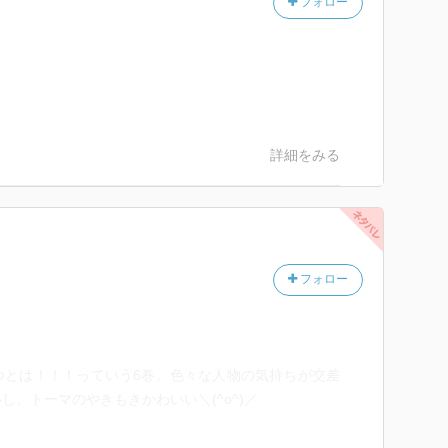
フォロー
詳細をみる
フォロー
つとは！！！っていう6巻。色々な人物の気持ちが交差
、トーマのやきもきかわいい＼(^o^)／