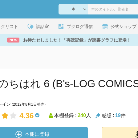
ックリスト
談話室
ブクログ通信
公式ショップ
お待たせしました！「再読記録」が読書グラフに登場！
NEW
ちはれ 6 (B's-LOG COMICS
レイン
(2012年8月1日発売)
4.36
本棚登録 :
240
人
感想 :
19
件
本棚に登録