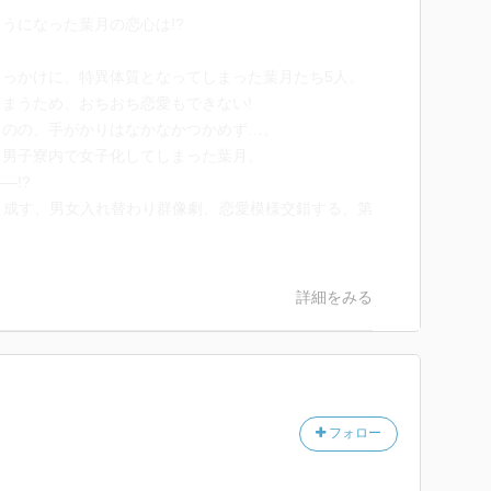
うになった葉月の恋心は!?
っかけに、特異体質となってしまった葉月たち5人。
まうため、おちおち恋愛もできない!
ものの、手がかりはなかなかつかめず…。
、男子寮内で女子化してしまった葉月。
―!?
り成す、男女入れ替わり群像劇、恋愛模様交錯する、第
詳細をみる
フォロー