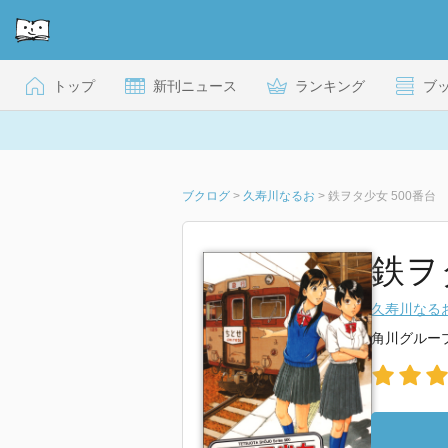
トップ
新刊ニュース
ランキング
ブ
ブクログ
>
久寿川なるお
>
鉄ヲタ少女 500番台
鉄ヲ
久寿川なる
角川グルー