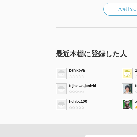
久寿川なる
最近本棚に登録した人
benikoya
fujisawa-junichi
hchiba100
a