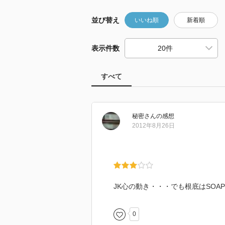
並び替え
いいね順
新着順
表示件数
すべて
秘密
さん
の感想
2012年8月26日
JK心の動き・・・でも根底はSOA
0