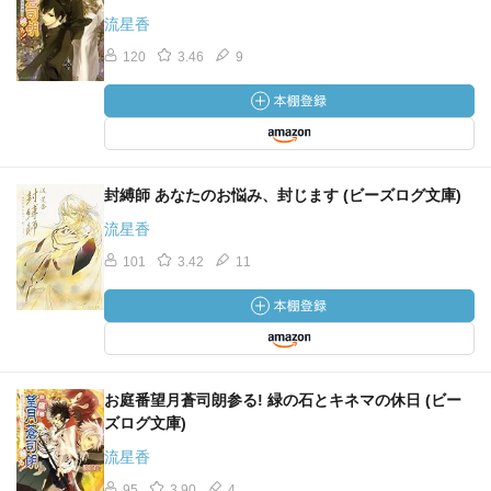
流星香
120
3.46
9
封縛師 あなたのお悩み、封じます (ビーズログ文庫)
流星香
101
3.42
11
お庭番望月蒼司朗参る! 緑の石とキネマの休日 (ビー
ズログ文庫)
流星香
95
3.90
4