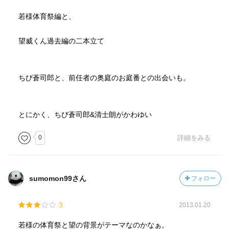
若様体育祭編と、
望威くん過去編の二本立て
ちび蒼司郎と、前任者の奥庭のお庭番との出会いも。
とにかく、ちび蒼司郎&清士朗がかわゆい
0
詳細をみる
sumomon99さん
フォロー
3
2013.01.20
若様の体育祭と望の背景がテーマなのかなぁ。