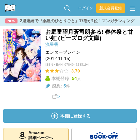
ログイン
新規会員登録
2週連続で『薬屋のひとりごと』17巻が1位！マンガランキング
NEW
お庭番望月蒼司朗参る! 春体祭と甘
い虹 (ビーズログ文庫)
流星香
エンターブレイン
(2012.11.15)
ISBN・EAN:
9784047285194
3.70
本棚登録:
54
人
感想:
5
件
本棚に登録する
Amazon
詳細ページへ