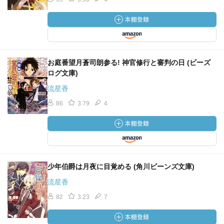
お庭番望月蒼司朗参る! 神官修行と審判の日 (ビーズ
ログ文庫)
流星香
86
3.79
4
少年伯爵は月夜に目覚める (角川ビーンズ文庫)
流星香
82
3.23
7