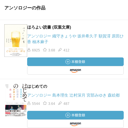
アンソロジーの作品
ほろよい読書 (双葉文庫)
アンソロジー 織守きょうや 坂井希久子 額賀澪 原田ひ
香 柚木麻子
6925
3.68
412
はじめての
アンソロジー 島本理生 辻村深月 宮部みゆき 森絵都
5544
3.64
487