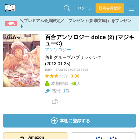
ログイン
新規会員登録
＼プレミアム会員限定／『プレゼント(新潮文庫)』をプレゼン
NEW
ト
百合アンソロジー dolce (2) (マジキ
ューC)
アンソロジー
角川グループパブリッシング
(2013.01.25)
ISBN・EAN:
9784047286498
3.00
本棚登録:
69
人
感想:
1
件
本棚に登録する
Amazon