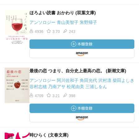
ほろよい読書 おかわり (双葉文庫)
アンソロジー 青山美智子 朱野帰子
4936
3.70
243
最後の恋 つまり、自分史上最高の恋。 (新潮文庫)
アンソロジー 阿川佐和子 角田光代 沢村凛 柴田よしき
谷村志穂 乃南アサ 松尾由美 三浦しをん
4709
3.21
398
時ひらく (文春文庫)