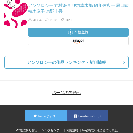
アンソロジー 辻村深月 伊坂幸太郎 阿川佐和子 恩田陸
柚木麻子 東野圭吾
4084
3.18
321
アンソロジーの作品ランキング・新刊情報
ページの先頭へ
Twitterフォロー
Facebookページ
PC版に切り替え
ヘルプセンター
利用規約
特定商取引法に基づく表記