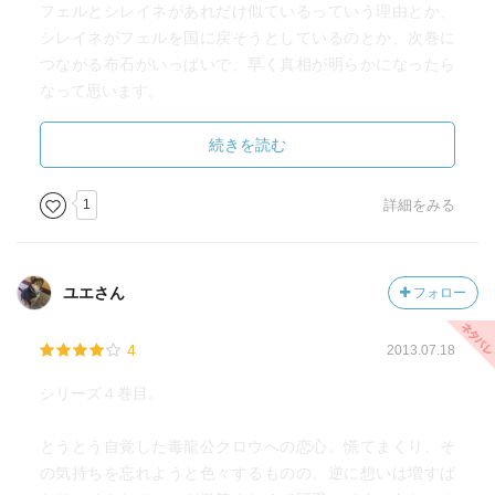
フェルとシレイネがあれだけ似ているっていう理由とか、
シレイネがフェルを国に戻そうとしているのとか、次巻に
つながる布石がいっぱいで、早く真相が明らかになったら
なって思います。
クロウが正々堂々とフェルを妻にすることができる日はい
続きを読む
つになるのかな。次巻も楽しみです。
1
詳細をみる
ユエさん
フォロー
4
2013.07.18
シリーズ４巻目。
とうとう自覚した毒龍公クロウへの恋心。慌てまくり、そ
の気持ちを忘れようと色々するものの、逆に想いは増すば