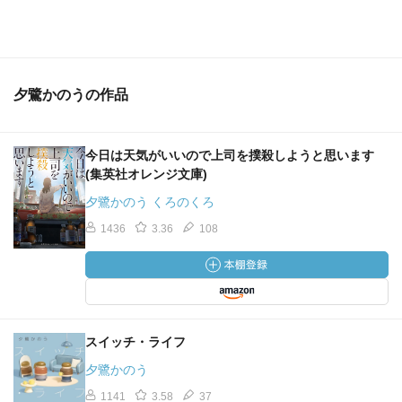
夕鷺かのうの作品
今日は天気がいいので上司を撲殺しようと思います
(集英社オレンジ文庫)
夕鷺かのう くろのくろ
1436
3.36
108
スイッチ・ライフ
夕鷺かのう
1141
3.58
37