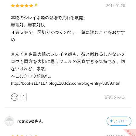
5
2014.01.28
本物のシレイネ姫の登場で荒れる展開。
毒竜対、毒花対決
４巻５巻で一区切りがつくので、一気に読むことをおすす
め
さんくささ最大値のシレイネ姫も、彼と離れるしかないク
ロウも両方を大切に思うフェルの素直すぎる気持ちが、切
ないけれど、素敵。
へこむクロウ頑張れ。
http://books117117.blog110.fc2.com/blog-entry-3359.html
1
詳細をみる
rotnow2さん
フォロー