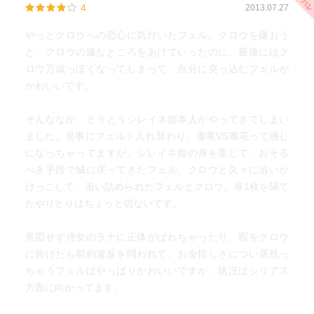
4
2013.07.27
やっとクロウへの恋心に気付いたフェル。クロウを嫌おう
と、クロウの嫌なところをあげていったのに、最後にはク
ロウ万歳っぽくなってしまって、自分に突っ込むフェルが
かわいいです。
そんななか、とうとうシレイネ姫本人がやってきてしまい
ました。見事にフェルト入れ替わり、毒竜VS毒花って感じ
になっちゃってますが、シレイネ姫の身を案じて、おそる
べき手段で城に戻ってきたフェル。クロウと久々に追いか
けっこして、追い詰められたフェルとクロウ。扉1枚を隔て
たやりとりはちょっと切ないです。
意図せず侍女のラナに正体がばれちゃったり、暇をクロウ
に告げたら契約違反を問われて、お金惜しさについ居残っ
ちゃうフェルはやっぱりかわいいですが、状況はシリアス
方面に向かってます。