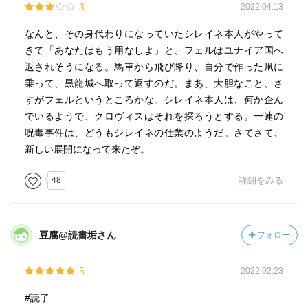
3
2022.04.13
なんと、その身代わりになっていたシレイネ本人がやって
きて「あなたはもう用なしよ」と、フェルはユナイア国へ
返されそうになる。馬車から飛び降り、自分で作った凧に
乗って、黒龍城へ取って返すのだ。まあ、大胆なこと、さ
すがフェルというところかな。シレイネ本人は、何か企ん
でいるようで、クロヴィスはそれを探ろうとする。一連の
呪毒事件は、どうもシレイネの仕業のようだ。さてさて、
新しい展開になって来たぞ。
48
詳細をみる
豆腐@読書垢さん
フォロー
5
2022.02.23
#読了