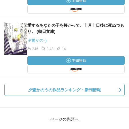
愛するあなたの子を授かって、十月十日後に死ぬつも
り。 (朝日文庫)
夕鷺かのう
246
3.43
14
夕鷺かのうの作品ランキング・新刊情報
ページの先頭へ