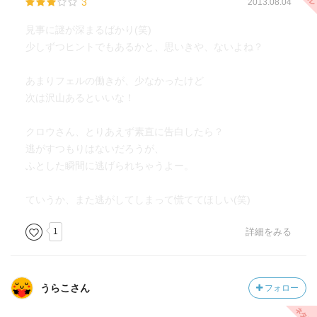
3
2013.08.04
見事に謎が深まるばかり(笑)
少しずつヒントでもあるかと、思いきや、ないよね？
あまりフェルの働きが、少なかったけど
次は沢山あるといいな！
クロウさん、とりあえず素直に告白したら？
逃がすつもりはないだろうが、
ふとした瞬間に逃げられちゃうよー。
ていうか、また逃がしてしまって慌ててほしい(笑)
1
詳細をみる
うらこさん
フォロー