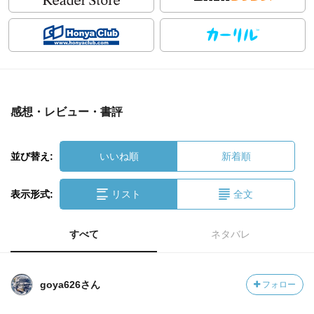
感想・レビュー・書評
並び替え:
いいね順
新着順
表示形式:
リスト
全文
すべて
ネタバレ
goya626さん
フォロー