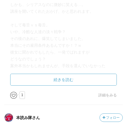
しかも、シリアスなのに微妙に笑える…。
講座を開いてくれたおかげ、かと思われます。
そして毒舌ｖｓ毒舌。
いや、冷酷な人達の淡々戦争？
その後のあれに、爆笑してしまいました。
本当にその雇用条件あるんですか！？ｗ
彼女に聞かれでもしたら、一発でばれますが
どうなのでしょう？
案外本当かもしれませんが、手段を選んでいなかった
過去があるだけに…どちらとも言えないものが。
続きを読む
まだまだ帰る事ができない状態が続きますが
果たして２名もいる状態、どうなるのでしょう？
1
詳細をみる
本読み隊さん
フォロー