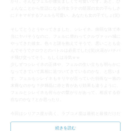
かり。そんなフェルが微笑ましくて可愛いです。あと、ひ
ょんなことから世話になる侍女ラナの部屋の女の子らしさ
にドキマギするフェルも可愛い。あなたも女の子でしょ(笑)
そしてとうとうやってきました、シレイネ。病弱な体で本
当にヤバそうなのに、フェルに替わってクルヴァッハ城に
やってきた彼女。色々と謎を抱えてそうで、悪いことも企
んでそうでクロウとのバトルは必見でした(笑)火花がバチバ
チ飛び交ってそう。もしくは冷気ｗｗ
少しずつシレイネの正体や、フェルの生い立ちも明らかに
なってきていて真相に近づいてきているのかな、と思いま
す。フェルもシレイネもキリヤが言っていた特殊な一族の
末裔なのかな？夕輝晶に赤と青があり効果も違うように、
フェルとシレイネも何らかの繋がりがあって、相反する存
在なのかな？とか思ったり。
今回はシリアス度が高く、ラブコメ度は最初と最後だけだ
った気もします。次巻はもっとドタバタするみたいなので
楽しみにしておこう。フェルもクロウが好きだと自覚した
続きを読む