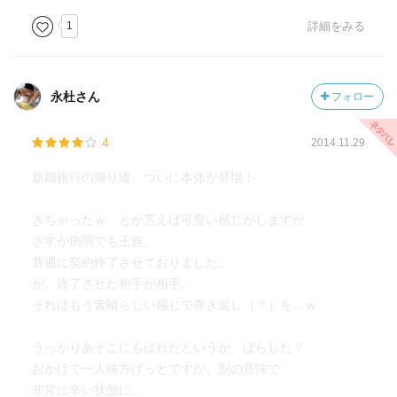
1
詳細をみる
永杜さん
フォロー
4
2014.11.29
新婚旅行の帰り道、ついに本体が登場！
きちゃったｗ とか言えば可愛い感じがしますが
さすが病弱でも王族。
普通に契約終了させておりました。
が、終了させた相手が相手。
それはもう素晴らしい感じで巻き返し（？）を…ｗ
うっかりあそこにもばれたというか、ばらした？
おかげで一人味方げっとですが、別の意味で
非常に辛い状態に。