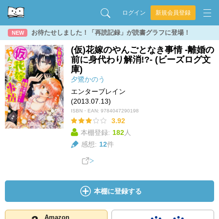
ログイン
新規会員登録
お待たせしました！「再読記録」が読書グラフに登場！
NEW
(仮)花嫁のやんごとなき事情 -離婚の
前に身代わり解消!?- (ビーズログ文
庫)
夕鷺かのう
エンターブレイン
(2013.07.13)
ISBN・EAN:
9784047290198
3.92
本棚登録:
182
人
感想:
12
件
本棚に登録する
Amazon