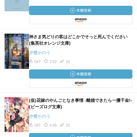
神さま気どりの客はどこかでそっと死んでください
(集英社オレンジ文庫)
夕鷺かのう
547
3.52
33
(仮)花嫁のやんごとなき事情 ‐離婚できたら一攫千金!‐
(ビーズログ文庫)
夕鷺かのう
287
4.05
32