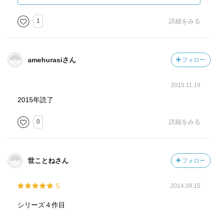
し、クロウも腹をくくったので今後はどんな展開になるの
かな？でもシレイネが奥方として城にいる間は表立ってイ
1
詳細をみる
チャこらはできないだろうからクロウはどうするんでしょ
うね(笑)寝不足で寝ぼけてるクロウやお腹が鳴るクロウはい
つもと違って何だか可愛かったです。５巻ではフェルも本
amehurasiさん
フォロー
領発揮してくれるといいなぁ。４巻では何だかしょんぼり
してたし。１巻の時のようなカッコいい姿も見たいです。
2015.11.19
2015年読了
0
詳細をみる
世ことねさん
フォロー
5
2014.09.15
シリーズ４作目