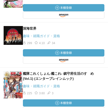
深海世界
趣味・就職ガイド・資格
299
4.10
34
艦隊これくしょん-艦これ- 鎮守府生活のすゝめ
(Vol.1) (エンターブレインムック)
趣味・就職ガイド・資格
225
3.60
3