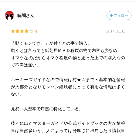
暁闇さん
フォロー
4
2014.01.31
「動くモンでき。」が付くとの事で購入。
動くとは言っても紙芝居ＭＡＤ程度の物で内容も少なめ。
オマケなのだからオマケ程度の物と思った上での購入なの
で不満は無い。
ルーキーズガイドなので情報は村★４まで・基本的な情報
が大部分となりモンハン経験者にとって有用な情報は多く
ない。
見易い大型本で序盤に特化している。
後々に出たマスターガイドや公式ガイドブックの方が情報
量は当然多いが、人によっては分厚さに辟易したり情報量