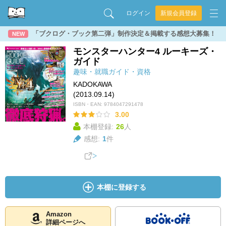
ログイン
新規会員登録
「ブクログ・ブック第二弾」制作決定＆掲載する感想大募集！
NEW
モンスターハンター4 ルーキーズ・
ガイド
趣味・就職ガイド・資格
KADOKAWA
(2013.09.14)
ISBN・EAN:
9784047291478
3.00
本棚登録:
26
人
感想:
1
件
本棚に登録する
Amazon
詳細ページへ