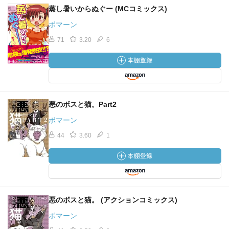
蒸し暑いからぬぐー (MCコミックス)
ボマーン
71
3.20
6
悪のボスと猫。Part2
ボマーン
44
3.60
1
悪のボスと猫。 (アクションコミックス)
ボマーン