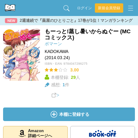
ログイン
新規会員登録
2週連続で『薬屋のひとりごと』17巻が1位！マンガランキング
NEW
もーっと!蒸し暑いからぬぐー (MC
コミックス)
ボマーン
KADOKAWA
(2014.03.24)
ISBN・EAN:
9784047296275
3.00
本棚登録:
29
人
感想:
1
件
本棚に登録する
Amazon
詳細ページへ