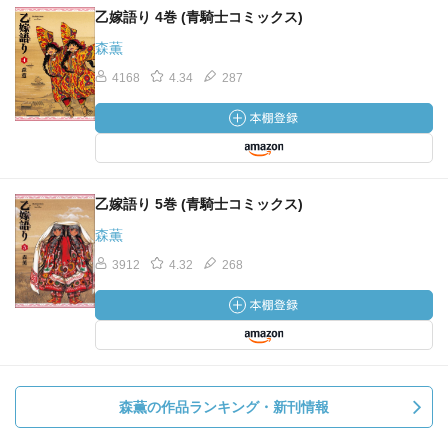
乙嫁語り 4巻 (青騎士コミックス)
森薫
4168
4.34
287
乙嫁語り 5巻 (青騎士コミックス)
森薫
3912
4.32
268
森薫の作品ランキング・新刊情報