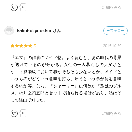
0
詳細をみる
hokubukyuushuuさん
フォロー
5
2015.10.29
『エマ』の作者のメイド物。よく読むと、あの時代の背景
が透けているのが分かる。女性の一人暮らしの大変さと
か、下層階級において職がそもそも少ないとか、メイドと
いうものがどういう意味を持ち、雇うという事が何を意味
するのか等。なお、『シャーリー』は何故か『孤独のグル
メ』の井之頭五郎とセットで語られる場所があり、私はそ
っち経由で知った。
0
詳細をみる