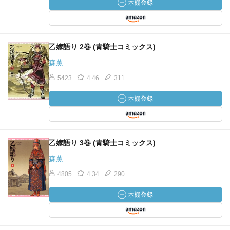
乙嫁語り 2巻 (青騎士コミックス)
森薫
5423
4.46
311
乙嫁語り 3巻 (青騎士コミックス)
森薫
4805
4.34
290