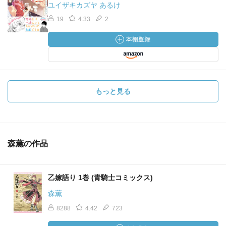
ユイザキカズヤ あるけ
19
4.33
2
もっと見る
森薫の作品
乙嫁語り 1巻 (青騎士コミックス)
森薫
8288
4.42
723