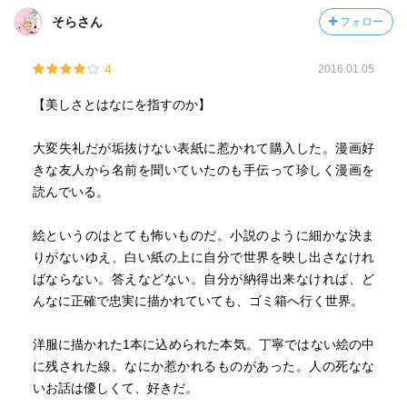
そらさん
フォロー
4
2016.01.05
【美しさとはなにを指すのか】
大変失礼だが垢抜けない表紙に惹かれて購入した。漫画好
きな友人から名前を聞いていたのも手伝って珍しく漫画を
読んでいる。
絵というのはとても怖いものだ。小説のように細かな決ま
りがないゆえ、白い紙の上に自分で世界を映し出さなけれ
ばならない。答えなどない。自分が納得出来なければ、ど
んなに正確で忠実に描かれていても、ゴミ箱へ行く世界。
洋服に描かれた1本に込められた本気。丁寧ではない絵の中
に残された線。なにか惹かれるものがあった。人の死なな
いお話は優しくて、好きだ。