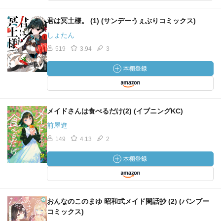
君は冥土様。 (1) (サンデーうぇぶりコミックス)
しょたん
519
3.94
3
メイドさんは食べるだけ(2) (イブニングKC)
前屋進
149
4.13
2
おんなのこのまゆ 昭和式メイド閑話抄 (2) (バンブー
コミックス)