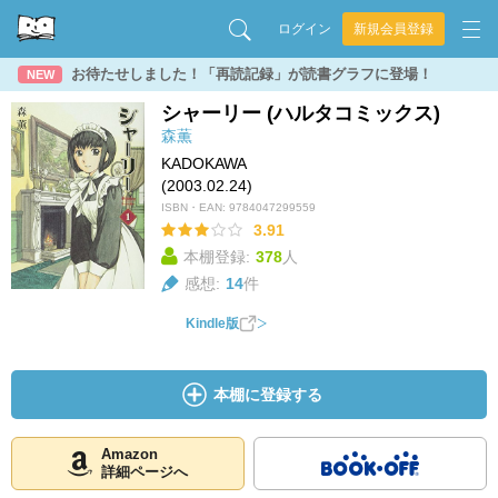
ログイン
新規会員登録
お待たせしました！「再読記録」が読書グラフに登場！
NEW
シャーリー (ハルタコミックス)
森薫
KADOKAWA
(2003.02.24)
ISBN・EAN:
9784047299559
3.91
本棚登録:
378
人
感想:
14
件
Kindle版
本棚に登録する
Amazon
詳細ページへ