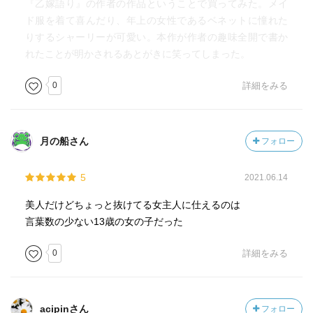
『乙嫁語り』の作者の作品ということで買ってみた。メイ
ド服を着て喜んだり、年上の女性であるベネットに憧れた
りするシャーリーが可愛い。本作が作者の趣味全開で書か
れたことが明かされるあとがきに笑ってしまった。
0
詳細をみる
月の船さん
フォロー
5
2021.06.14
美人だけどちょっと抜けてる女主人に仕えるのは
言葉数の少ない13歳の女の子だった
0
詳細をみる
acipinさん
フォロー