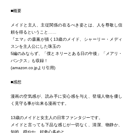
■概要
メイドと主人、主従関係の在るべき姿とは、人を尊敬し信
頼を得るということ……
『エマ』の森薫が描く13歳のメイド、シャーリー・メディ
スンを主人公にした珠玉の
5編のみならず、「僕とネリーとある日の午後」「メアリ・
バンクス」も収録！
(amazon.co.jpより引用)
■感想
漫画の空気感が、読み手に安心感を与え、登場人物を優し
く見守る事が出来る漫画です。
13歳のメイドと女主人の日常ファンタジーです。
メイドと言っても下品な感じが一切なく、清潔、物静か、
知的、穏やか、好奇心多めと