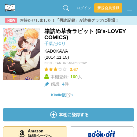
ログイン
新規会員登録
お待たせしました！「再読記録」が読書グラフに登場！
NEW
箱詰め草食ラビット (B's-LOVEY
COMICS)
千葉たゆり
KADOKAWA
(2014.11.15)
ISBN・EAN:
9784047300262
3.67
本棚登録:
160
人
感想:
4
件
Kindle版
本棚に登録する
Amazon
詳細ページへ