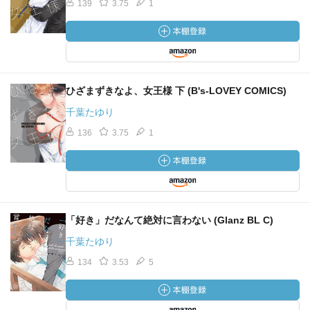
139
3.75
1
ひざまずきなよ、女王様 下 (B's-LOVEY COMICS)
千葉たゆり
136
3.75
1
「好き」だなんて絶対に言わない (Glanz BL C)
千葉たゆり
134
3.53
5