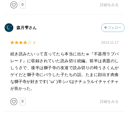
0
詳細をみる
森月雫さん
フォロー
4
2014.11.17
続き読みたいって言ってたら本当に出たｗ『不器用ラブパ
レード』に収録されていた読み切り続編。前半は表題のし
しうさで、後半は獅子寺の友達で読み切りの時うさくんが
ゲイだと獅子寺にバラした子たちの話。たまに顔出す肉食
な獅子寺が好きです( ˘ω˘ )羊シバはナチュラルイチャイチャ
が良かった。
0
詳細をみる