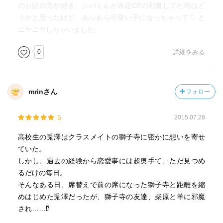
のお話の方が好き。シバくんが表題CPの邪魔してた時はど
うかと思ったけど、あらあら可愛い子になっちゃって♡ と
ニヤニヤしちゃいました。
0
詳細をみる
mrinさん
フォロー
5
2015.07.28
高校生の兎澤はクラスメイトの獅子寺に密かに想いを寄せ
ていた。
しかし、過去の経験から恋愛事には超奥手て、ただ見つめ
るだけの毎日。
そんなある日、席替えで前の席になった獅子寺と距離を縮
めはじめた兎澤だったが、獅子寺の友達、柴原と羊に邪魔
され……⁉︎