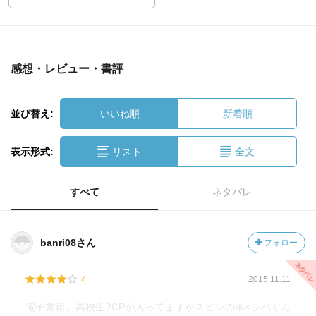
感想・レビュー・書評
並び替え:
いいね順
新着順
表示形式:
リスト
全文
すべて
ネタバレ
banri08さん
フォロー
4
2015.11.11
電子書籍。高校生2CPが入ってますがスピンの羊×シバくん