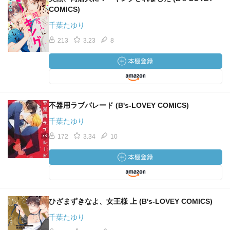
COMICS)
千葉たゆり
213
3.23
8
不器用ラブパレード (B's-LOVEY COMICS)
千葉たゆり
172
3.34
10
ひざまずきなよ、女王様 上 (B's-LOVEY COMICS)
千葉たゆり