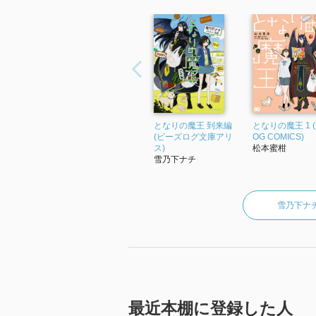
となりの魔王 到来編
となりの魔王 1 (B
(ビーズログ文庫アリ
OG COMICS)
ス)
松本蜜柑
雪乃下ナチ
雪乃下ナ
最近本棚に登録した人