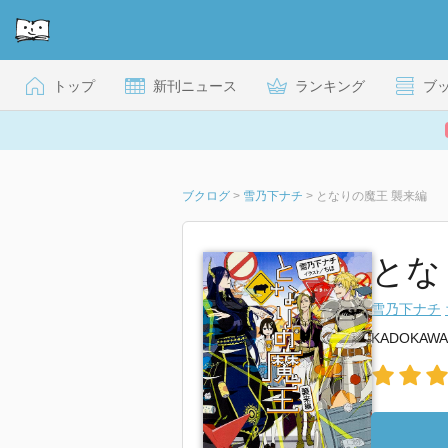
トップ
新刊ニュース
ランキング
ブ
ブクログ
>
雪乃下ナチ
>
となりの魔王 襲来編
とな
雪乃下ナチ
KADOKAWA