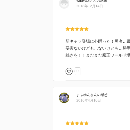
yapiyapi
さん
の感想
2018年12月14日
新キャラ登場に心踊った！勇者…
要素ないけども…ないけども…勝
続きを！！まだまだ魔王ワールド
0
まふゆん
さん
の感想
2016年4月10日