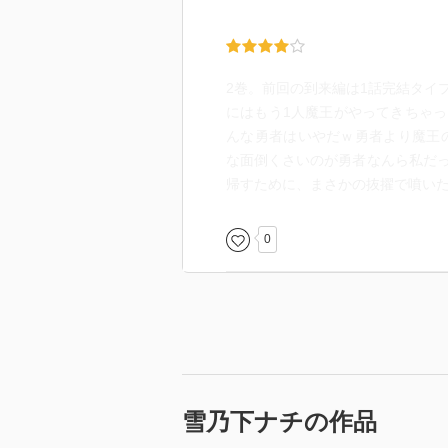
2巻。前回の到来編は1話完結タイ
にはもう1人魔王がやってきちゃ
んな勇者はいやだｗ勇者より魔王の
な面倒くさいのが勇者なんら私だ
帰すために、まさかの抜擢で噴い
0
雪乃下ナチの作品