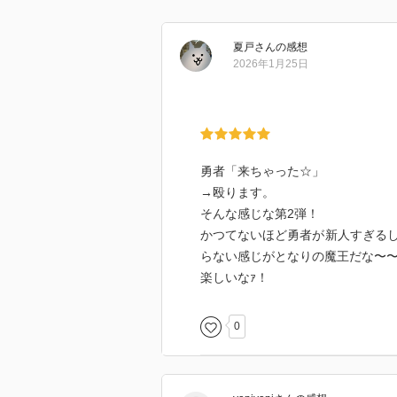
夏戸
さん
の感想
2026年1月25日
勇者「来ちゃった☆」
→殴ります。
そんな感じな第2弾！
かつてないほど勇者が新人すぎる
らない感じがとなりの魔王だな〜
楽しいなｧ！
0