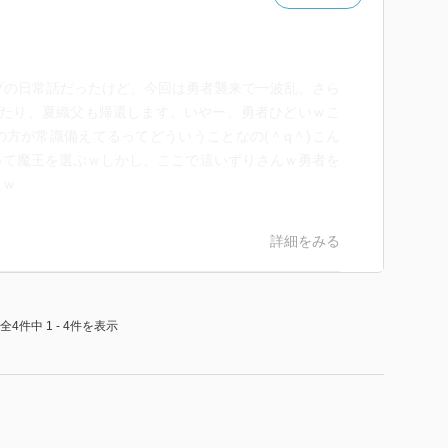
プの日常話だったけど、今回は勇者襲来で一波乱。さら
ったり、夏織父も帰還します。いやー、勇者ひどいｗこ
方が常識備えてるってどういうことなの(＾q＾)こん
って魔王を選ぶｗしかし、ここで這いずりさんｗ勇者を
たｗ
詳細をみる
全4件中 1 - 4件を表示