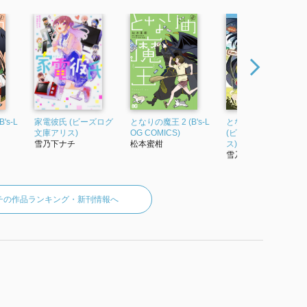
's-L
家電彼氏 (ビーズログ
となりの魔王 2 (B's-L
となりの魔王 到来編
文庫アリス)
OG COMICS)
(ビーズログ文庫アリ
雪乃下ナチ
松本蜜柑
ス)
雪乃下ナチ
チの作品ランキング・新刊情報へ