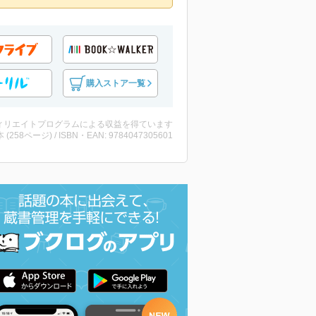
購入ストア一覧
ィリエイトプログラムによる収益を得ています
・本 (258ページ) / ISBN・EAN: 9784047305601