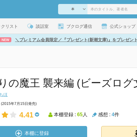
ックリスト
談話室
ブクログ通信
公式ショップ
＼プレミアム会員限定／『プレゼント(新潮文庫)』をプレゼン
NEW
りの魔王 襲来編 (ビーズログ
ちほ
(2015年7月15日発売)
4.41
本棚登録 :
65
人
感想 :
4
件
本棚に登録