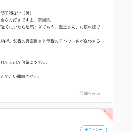
来感半端ない（笑）
黄金さん好きですよ。南国風。
ど近くにいたら迷惑すぎてもう。魔王さん、お疲れ様で
に納得。父親の真面目さと母親のアバウトさが合わさる
されてるのが何気にツボる。
読んでたい面白さやわ。
詳細をみる
フォロー