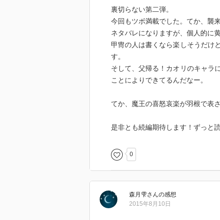
裏切らない第二弾。
今回もツボ満載でした。てか、襲
ネタバレになりますが、個人的に
甲冑の人は書くなら楽しそうだけ
す。
そして、父帰る！カオリのキャラ
ことによりできてるんだなー。
てか、魔王の喜怒哀楽が羽根で表
是非とも続編期待します！ずっと
0
森月雫
さん
の感想
2015年8月10日