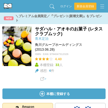
ログイン
新規会員登録
＼プレミアム会員限定／『プレゼント(新潮文庫)』をプレゼン
NEW
ト
サダハル・アオキのお菓子 (レタス
クラブムック)
青木定治
角川グループホールディングス
(2013.06.28)
ISBN・EAN:
9784047312326
4.40
本棚登録:
33
人
感想:
4
件
本棚に登録する
Amazon