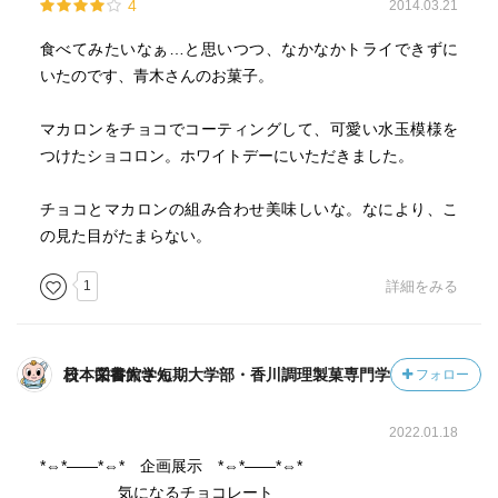
4
2014.03.21
食べてみたいなぁ…と思いつつ、なかなかトライできずに
いたのです、青木さんのお菓子。
マカロンをチョコでコーティングして、可愛い水玉模様を
つけたショコロン。ホワイトデーにいただきました。
チョコとマカロンの組み合わせ美味しいな。なにより、こ
の見た目がたまらない。
1
詳細をみる
日本栄養大学短期大学部・香川調理製菓専門学校 図書館さん
フォロー
2022.01.18
*⇔*――*⇔* 企画展示 *⇔*――*⇔*
気になるチョコレート