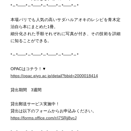
*⇔*――*⇔*――*⇔*――*⇔*――*⇔*
本場パリでも人気の高いサダハルアオキのレシピを青木定
治自ら本にまとめた1冊。
細分化された手順それぞれに写真が付き、その技術を詳細
に知ることができる。
*⇔*――*⇔*――*⇔*――*⇔*――*⇔*
OPACはコチラ！▼
https://opac.eiyo.ac.jp/detail?bbid=2000018414
貸出期間 3週間
貸出郵送サービス実施中！
貸出は以下のフォームからお申込みください。
https://forms.office.com/r/i7SRjj8vcJ