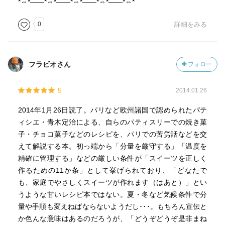
*⇔*――*⇔*――*⇔*――*⇔*――*⇔*
0
詳細をみる
フラビオさん
フォロー
5
2014.01.26
2014年1月26日読了。パリなど欧州諸国で認められたパテ
ィシエ・青木定治による、自らのパティスリーでの焼き菓
子・チョコ菓子などのレシピを、パリでの苦労話などを交
えて解説する本。初っ端から「分量を厳守する」「温度を
精確に管理する」などの厳しい条件が「スイーツを正しく
作るための11か条」として挙げられており、「どなたで
も、家庭でやさしくスイーツが作れます（はあと）」とい
うような甘いレシピ本ではない。夏・冬など気候条件で分
量や手順も変えねばならないようだし･･･。もちろん宣伝と
か色んな意味はあるのだろうが、「どうぞどうぞ是非まね