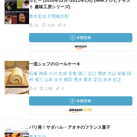
ホビー (2010年12月~2011年1月) (NHKテレビテキス
ト 趣味工房シリーズ)
青木定治 片岡鶴太郎
31
4.00
0
一流シェフのロールケーキ
石塚 伸吾 小川 忠貞 安食 雄二 辻口 博啓 大山 栄蔵 稲
村 省三 山本 次夫 横田 秀夫 青木 定治 永井 紀之
6
1.00
0
パリ発！サダハル・アオキのフランス菓子
青木定治