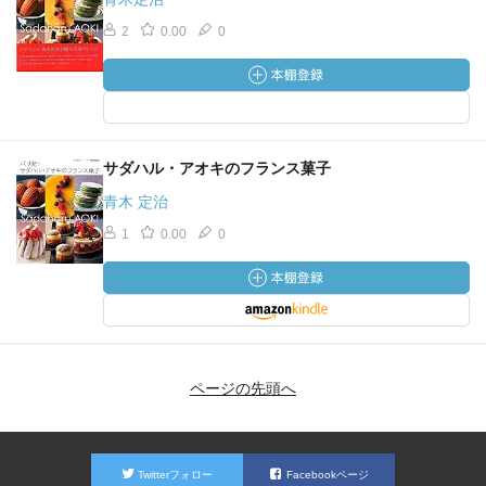
2
0.00
0
サダハル・アオキのフランス菓子
青木 定治
1
0.00
0
ページの先頭へ
Twitterフォロー
Facebookページ