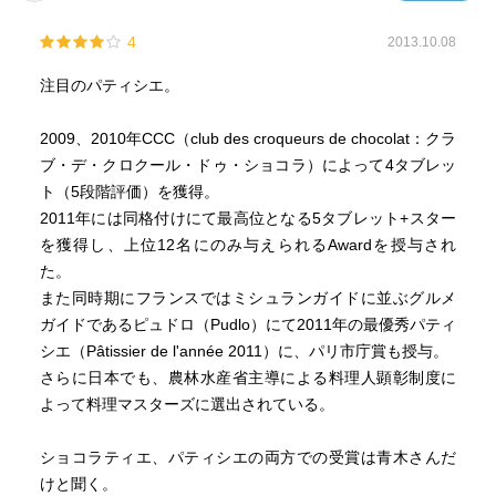
4
2013.10.08
注目のパティシエ。
2009、2010年CCC（club des croqueurs de chocolat：クラ
ブ・デ・クロクール・ドゥ・ショコラ）によって4タブレッ
ト（5段階評価）を獲得。
2011年には同格付けにて最高位となる5タブレット+スター
を獲得し、上位12名にのみ与えられるAwardを授与され
た。
また同時期にフランスではミシュランガイドに並ぶグルメ
ガイドであるピュドロ（Pudlo）にて2011年の最優秀パティ
シエ（Pâtissier de l'année 2011）に、パリ市庁賞も授与。
さらに日本でも、農林水産省主導による料理人顕彰制度に
よって料理マスターズに選出されている。
ショコラティエ、パティシエの両方での受賞は青木さんだ
けと聞く。