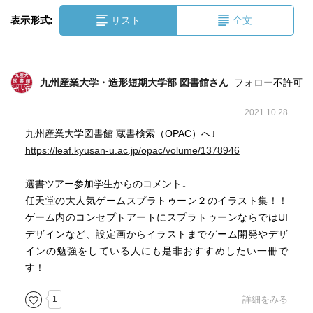
表示形式:
リスト
全文
九州産業大学・造形短期大学部 図書館さん
フォロー不許可
2021.10.28
九州産業大学図書館 蔵書検索（OPAC）へ↓
https://leaf.kyusan-u.ac.jp/opac/volume/1378946
選書ツアー参加学生からのコメント↓
任天堂の大人気ゲームスプラトゥーン２のイラスト集！！
ゲーム内のコンセプトアートにスプラトゥーンならではUI
デザインなど、設定画からイラストまでゲーム開発やデザ
インの勉強をしている人にも是非おすすめしたい一冊で
す！
1
詳細をみる