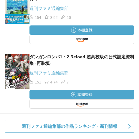
週刊ファミ通編集部
154
3.92
10
ダンガンロンパ1・2 Reload 超高校級の公式設定資料
集 -再装填-
週刊ファミ通編集部
151
4.74
7
週刊ファミ通編集部の作品ランキング・新刊情報