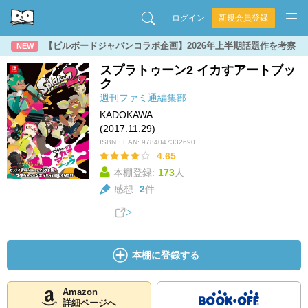
ログイン
新規会員登録
【ビルボードジャパンコラボ企画】2026年上半期話題作を考察
NEW
スプラトゥーン2 イカすアートブッ
ク
週刊ファミ通編集部
KADOKAWA
(2017.11.29)
ISBN・EAN:
9784047332690
4.65
本棚登録:
173
人
感想:
2
件
本棚に登録する
Amazon
詳細ページへ