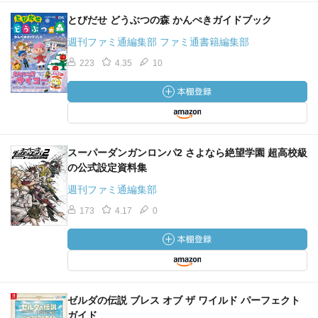
とびだせ どうぶつの森 かんぺきガイドブック
週刊ファミ通編集部 ファミ通書籍編集部
223
4.35
10
スーパーダンガンロンパ2 さよなら絶望学園 超高校級
の公式設定資料集
週刊ファミ通編集部
173
4.17
0
ゼルダの伝説 ブレス オブ ザ ワイルド パーフェクト
ガイド