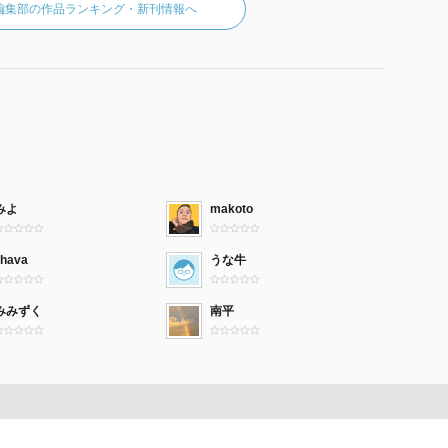
編集部の作品ランキング・新刊情報へ
みよ
makoto
ihava
うな牛
みみずく
南平