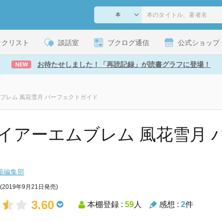
ックリスト
談話室
ブクログ通信
公式ショップ
お待たせしました！「再読記録」が読書グラフに登場！
NEW
ブレム 風花雪月 パーフェクトガイド
イアーエムブレム 風花雪月 
籍編集部
(2019年9月21日発売)
3.60
本棚登録 :
59
人
感想 :
2
件