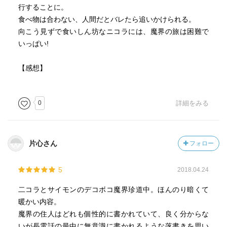
行することに。
食べ物は合わない、人間だとバレたら追いかけられる。
向こう見ずで食いしん坊なニコラには、魔界の旅は困難で
いっぱい!
【感想】
0
詳細をみる
片心さん
フォロー
5
2018.04.24
二コラとサイモンのデコボコ魔界珍道中。ほんのり暗くて
暖かい内容。
魔界の住人はどれも個性的に書かれていて、良く分からな
いが長電話の最中に無意識に書かれるような落書きを思い