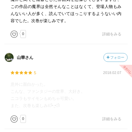
この作品の魔界は全然そんなことはなくて、登場人物もみ
んないい人が多く、読んでいてほっこりするようないい内
容でした。次巻が楽しみです。
0
詳細をみる
山華さん
フォロー
5
2018.02.07
意外に面白かった。
こんな、ファンタジーの世界、大好き。
ニコラもサイモンもめちゃ可愛い。
また、次巻も楽しみ꒰⌯͒•·̫•⌯͒꒱
0
詳細をみる