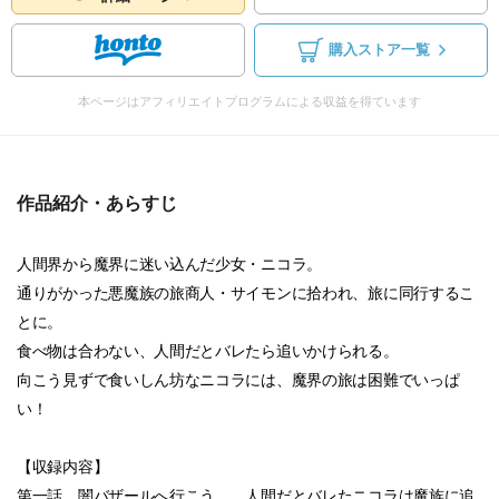
購入ストア一覧
本ページはアフィリエイトプログラムによる収益を得ています
作品紹介・あらすじ
人間界から魔界に迷い込んだ少女・ニコラ。
通りがかった悪魔族の旅商人・サイモンに拾われ、旅に同行するこ
とに。
食べ物は合わない、人間だとバレたら追いかけられる。
向こう見ずで食いしん坊なニコラには、魔界の旅は困難でいっぱ
い！
【収録内容】
第一話 闇バザールへ行こう……人間だとバレたニコラは魔族に追