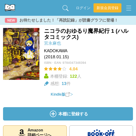
ログイン
新規会員登録
お待たせしました！「再読記録」が読書グラフに登場！
NEW
ニコラのおゆるり魔界紀行 1 (ハル
タコミックス)
宮永麻也
KADOKAWA
(2018.01.15)
ISBN・EAN:
9784047348394
4.04
本棚登録:
122
人
感想:
13
件
Kindle版
本棚に登録する
Amazon
詳細ページへ