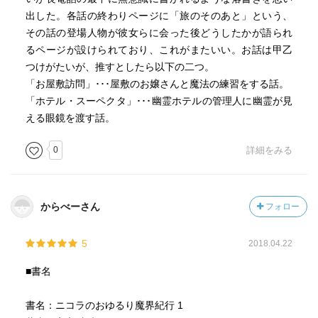
出した。各話の終わりページに「旅のそのあと」という、
その話の登場人物が彼女らに会った後どうしたかが語られ
るページが設けられており、これがまたいい。お話は甲乙
つけがたいが、推すとしたら以下の二つ。
「お屋敷訪問」･･･屋敷のお嬢さんと魔法の練習をする話。
「ホテル・スーペクタ」･･･幽霊ホテルの管理人に幽霊が見
える眼鏡を渡す話。
0
詳細をみる
からべーさん
フォロー
5
2018.04.22
■書名
書名：ニコラのおゆるり魔界紀行 1