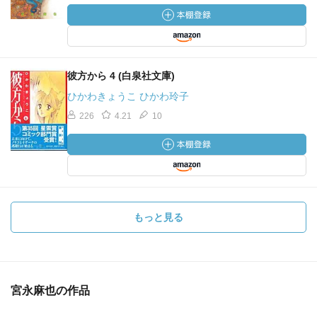
彼方から 4 (白泉社文庫)
ひかわきょうこ ひかわ玲子
226
4.21
10
もっと見る
宮永麻也の作品