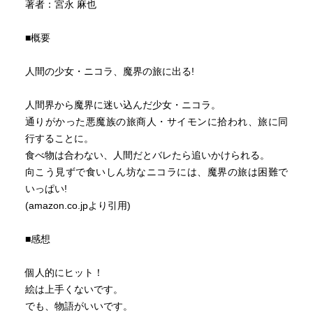
著者：宮永 麻也
■概要
人間の少女・ニコラ、魔界の旅に出る!
人間界から魔界に迷い込んだ少女・ニコラ。
通りがかった悪魔族の旅商人・サイモンに拾われ、旅に同
行することに。
食べ物は合わない、人間だとバレたら追いかけられる。
向こう見ずで食いしん坊なニコラには、魔界の旅は困難で
いっぱい!
(amazon.co.jpより引用)
■感想
個人的にヒット！
絵は上手くないです。
でも、物語がいいです。