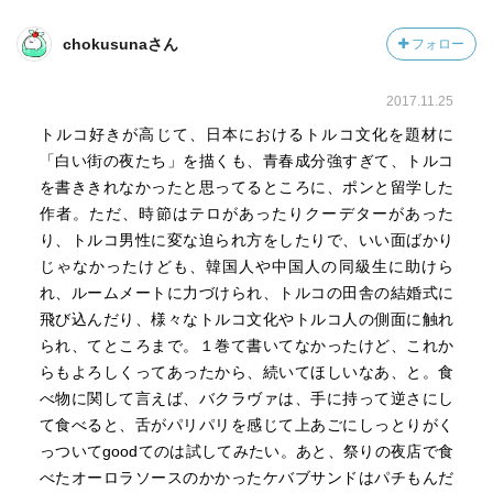
chokusunaさん
フォロー
2017.11.25
トルコ好きが高じて、日本におけるトルコ文化を題材に
「白い街の夜たち」を描くも、青春成分強すぎて、トルコ
を書ききれなかったと思ってるところに、ポンと留学した
作者。ただ、時節はテロがあったりクーデターがあった
り、トルコ男性に変な迫られ方をしたりで、いい面ばかり
じゃなかったけども、韓国人や中国人の同級生に助けら
れ、ルームメートに力づけられ、トルコの田舎の結婚式に
飛び込んだり、様々なトルコ文化やトルコ人の側面に触れ
られ、てところまで。１巻て書いてなかったけど、これか
らもよろしくってあったから、続いてほしいなあ、と。食
べ物に関して言えば、バクラヴァは、手に持って逆さにし
て食べると、舌がパリパリを感じて上あごにしっとりがく
っついてgoodてのは試してみたい。あと、祭りの夜店で食
べたオーロラソースのかかったケバブサンドはパチもんだ