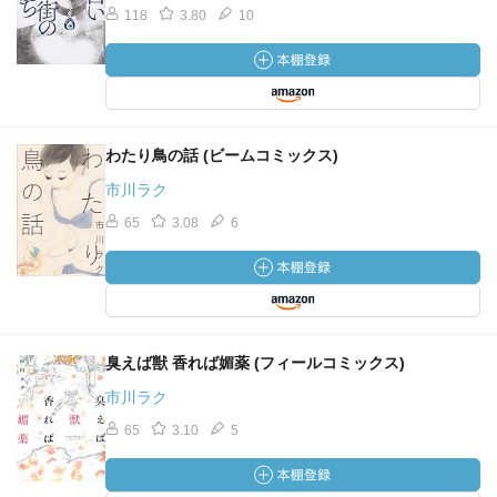
118
3.80
10
わたり鳥の話 (ビームコミックス)
市川ラク
65
3.08
6
臭えば獣 香れば媚薬 (フィールコミックス)
市川ラク
65
3.10
5