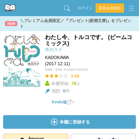
ログイン
新規会員登録
＼プレミアム会員限定／『プレゼント(新潮文庫)』をプレゼン
NEW
ト
わたし今、トルコです。 (ビームコ
ミックス)
市川ラク
KADOKAWA
(2017.12.11)
ISBN・EAN:
9784047349353
3.06
本棚登録:
78
人
感想:
6
件
Kindle版
本棚に登録する
Amazon