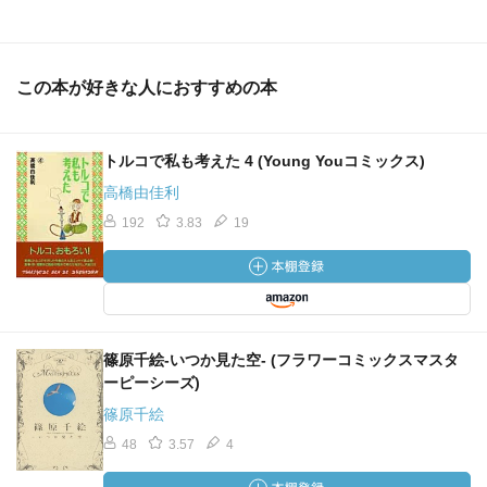
この本が好きな人におすすめの本
トルコで私も考えた 4 (Young Youコミックス)
高橋由佳利
192
3.83
19
篠原千絵-いつか見た空- (フラワーコミックスマスタ
ーピーシーズ)
篠原千絵
48
3.57
4