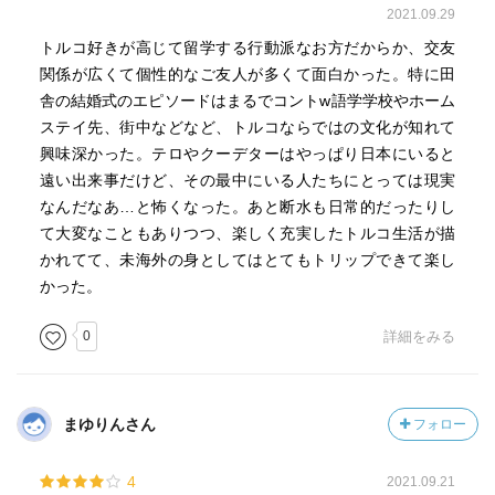
2021.09.29
トルコ好きが高じて留学する行動派なお方だからか、交友
関係が広くて個性的なご友人が多くて面白かった。特に田
舎の結婚式のエピソードはまるでコントw語学学校やホーム
ステイ先、街中などなど、トルコならではの文化が知れて
興味深かった。テロやクーデターはやっぱり日本にいると
遠い出来事だけど、その最中にいる人たちにとっては現実
なんだなあ…と怖くなった。あと断水も日常的だったりし
て大変なこともありつつ、楽しく充実したトルコ生活が描
かれてて、未海外の身としてはとてもトリップできて楽し
かった。
0
詳細をみる
まゆりんさん
フォロー
4
2021.09.21