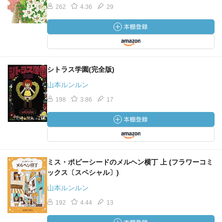
262
4.36
29
シトラス学園(完全版)
山本ルンルン
198
3.86
17
ミス・ポピーシードのメルヘン横丁 上 (フラワーコミ
ックス〔スペシャル〕)
山本ルンルン
192
4.44
13