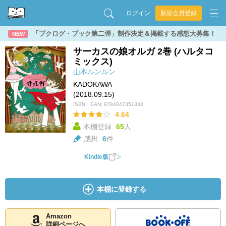
ログイン
新規会員登録
「ブクログ・ブック第二弾」制作決定＆掲載する感想大募集！
NEW
サーカスの娘オルガ 2巻 (ハルタコ
ミックス)
山本ルンルン
KADOKAWA
(2018.09.15)
ISBN・EAN:
9784047351332
4.64
本棚登録:
65
人
感想:
6
件
Kindle版
本棚に登録する
Amazon
詳細ページへ