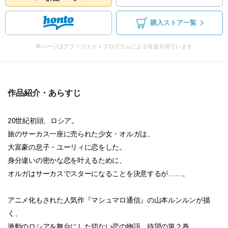
購入ストア一覧
本ページはアフィリエイトプログラムによる収益を得ています
作品紹介・あらすじ
20世紀初頭、ロシア。
旅のサーカス一座に売られた少女・オルガは、
大富豪の息子・ユーリィに恋をした。
身分違いの密かな恋を叶えるために、
オルガはサーカスでスターになることを決意するが……。
アニメ化もされた人気作『マシュマロ通信』の山本ルンルンが描
く、
激動のロシアを舞台にした切ない恋の物語。待望の第２巻。