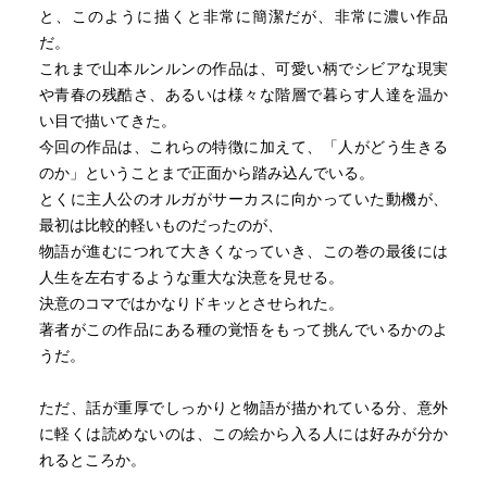
と、このように描くと非常に簡潔だが、非常に濃い作品
だ。
これまで山本ルンルンの作品は、可愛い柄でシビアな現実
や青春の残酷さ、あるいは様々な階層で暮らす人達を温か
い目で描いてきた。
今回の作品は、これらの特徴に加えて、「人がどう生きる
のか」ということまで正面から踏み込んでいる。
とくに主人公のオルガがサーカスに向かっていた動機が、
最初は比較的軽いものだったのが、
物語が進むにつれて大きくなっていき、この巻の最後には
人生を左右するような重大な決意を見せる。
決意のコマではかなりドキッとさせられた。
著者がこの作品にある種の覚悟をもって挑んでいるかのよ
うだ。
ただ、話が重厚でしっかりと物語が描かれている分、意外
に軽くは読めないのは、この絵から入る人には好みが分か
れるところか。