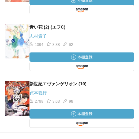
青い花 (2) (エフC)
志村貴子
1394
3.88
62
新世紀エヴァンゲリオン (10)
貞本義行
2798
3.63
98