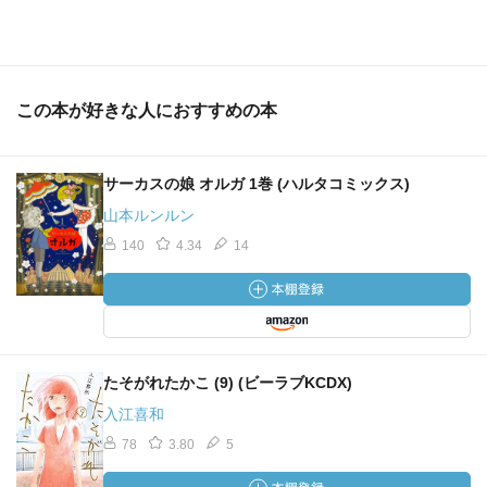
この本が好きな人におすすめの本
サーカスの娘 オルガ 1巻 (ハルタコミックス)
山本ルンルン
140
4.34
14
たそがれたかこ (9) (ビーラブKCDX)
入江喜和
78
3.80
5