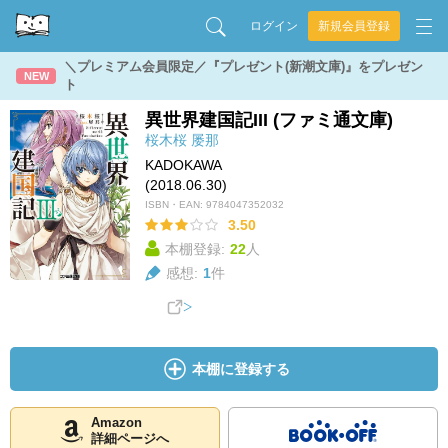
ログイン
新規会員登録
＼プレミアム会員限定／『プレゼント(新潮文庫)』をプレゼン
NEW
ト
異世界建国記III (ファミ通文庫)
桜木桜
屡那
KADOKAWA
(2018.06.30)
ISBN・EAN:
9784047352032
3.50
本棚登録:
22
人
感想:
1
件
本棚に登録する
Amazon
詳細ページへ