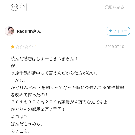
0
詳細をみる
kagurinさん
フォロー
1
2019.07.10
読んだ感想はしょーじきつまらん！
が、
水原千鶴が夢中って言うんだから仕方がない。
しかし、
かぐりんペットを飼うってなった時に今住んでる物件情報
を改めて探ったの！
３０１も３０３も２０２も家賃が４万円なんですよ！
かぐりんの部屋２万７千円！
よつばも、
ぱんだもうめも、
ちょこも、