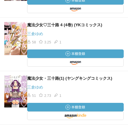
魔法少女♡三十路 4 (4巻) (YKコミックス)
三倉ゆめ
58
3.25
1
魔法少女・三十路(1) (ヤングキングコミックス)
三倉ゆめ
51
2.73
1