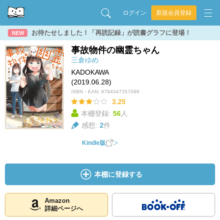
ログイン
新規会員登録
お待たせしました！「再読記録」が読書グラフに登場！
NEW
事故物件の幽霊ちゃん
三倉ゆめ
KADOKAWA
(2019.06.28)
ISBN・EAN:
9784047357099
3.25
本棚登録:
56
人
感想:
2
件
Kindle版
本棚に登録する
Amazon
詳細ページへ