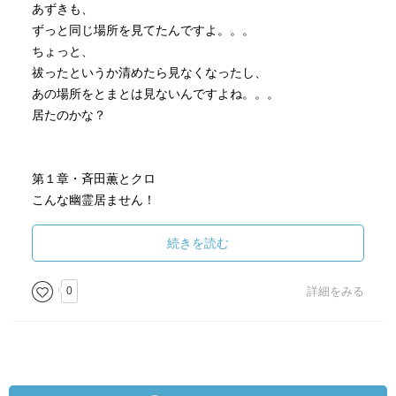
あずきも、
ずっと同じ場所を見てたんですよ。。。
ちょっと、
祓ったというか清めたら見なくなったし、
あの場所をとまとは見ないんですよね。。。
居たのかな？
第１章・斉田薫とクロ
こんな幽霊居ません！
続きを読む
第２章・よくあるやつ！
つか、
0
詳細をみる
かぐりんの目覚めも実は電車でした！
この話はどっかで！
で、
電車で独り言はなしてる人って結構居ますが、
みなさん幽霊とお話してるのでしょうかね？