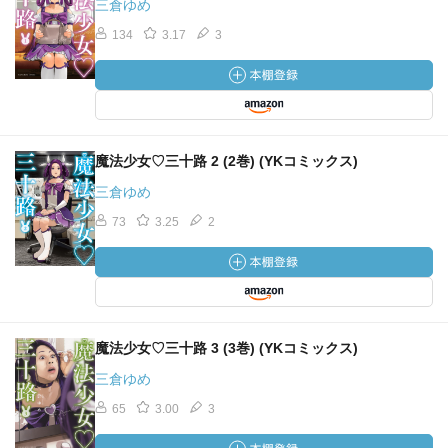
良いこともあれば悪いこともあるし、
三倉ゆめ
良いことなくって悪いことばっかりのときだってあるさ！
134
3.17
3
第７章・成仏
まぁ、
幽霊なんで突然消えますよ！
魔法少女♡三十路 2 (2巻) (YKコミックス)
って、
三倉ゆめ
こっからどうやって続けるんでしょう？
73
3.25
2
魔法少女♡三十路 3 (3巻) (YKコミックス)
三倉ゆめ
65
3.00
3