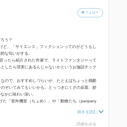
フォロー
だろう？
るけど、「サイエンス」フィクションってのがどうもし
芸的な匂いがする。
好きと言ったら紹介された作家で、ライトファンタジーって
っとしたら現実にあるんじゃないかというお伽話チック
よなので、おすすめしづらいが、たとえばちょっと残酷
をのぞいてみてもいいかも。とっつきにくさの反面、妙
かなかに味わい深い。
た「室外機室（ちょめ）」や「動物たち（panpany
罪無害玩具」もほぼ同じテイストなので、どちらから読
とも読んだらいいと思う。
詳細をみる