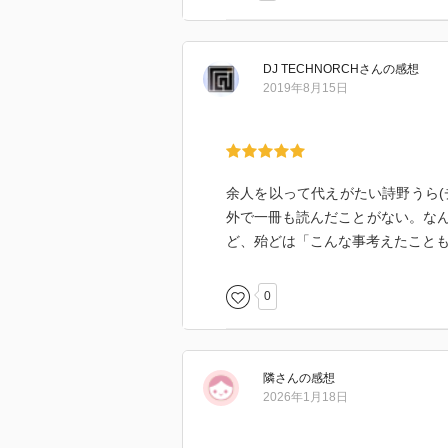
DJ TECHNORCH
さん
の感想
2019年8月15日
余人を以って代えがたい詩野うら(
外で一冊も読んだことがない。な
ど、殆どは「こんな事考えたこと
0
隣
さん
の感想
2026年1月18日