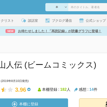
ックリスト
談話室
ブクログ通信
公式ショップ
お待たせしました！「再読記録」が読書グラフに登場！
NEW
山人伝 (ビームコミックス)
(2019年8月10日発売)
3.96
本棚登録 :
182
人
感想 :
14
件
本棚に登録