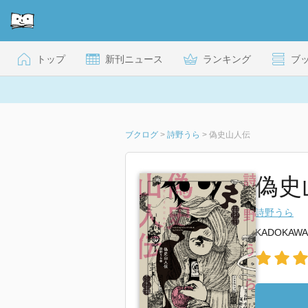
トップ
新刊ニュース
ランキング
ブ
ブクログ
>
詩野うら
>
偽史山人伝
偽史
詩野うら
KADOKAWA