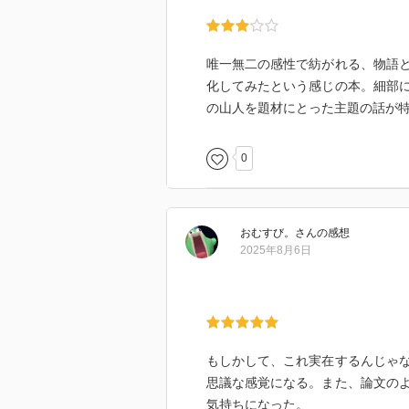
唯一無二の感性で紡がれる、物語
化してみたという感じの本。細部
の山人を題材にとった主題の話が
0
おむすび。
さん
の感想
2025年8月6日
もしかして、これ実在するんじゃ
思議な感覚になる。また、論文の
気持ちになった。