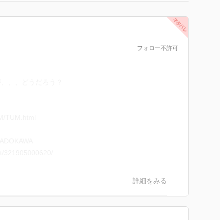
フォロー不許可
が、、、どうだろう？
UM/TUM.html
ADOKAWA
ct/321905000620/
詳細をみる