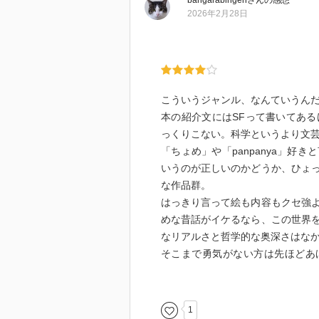
bangarabingen
さん
の感想
2026年2月28日
こういうジャンル、なんていうん
本の紹介文にはSFって書いてあ
っくりこない。科学というより文
「ちょめ」や「panpanya」
いうのが正しいのかどうか、ひょ
な作品群。
はっきり言って絵も内容もクセ強
めな昔話がイケるなら、この世界
なリアルさと哲学的な奥深さはな
そこまで勇気がない方は先ほどあげ
a）」あたりがオススメ。
ちなみにこの作者のもう一冊「有
んでもいいし、気に入ったら二冊
1