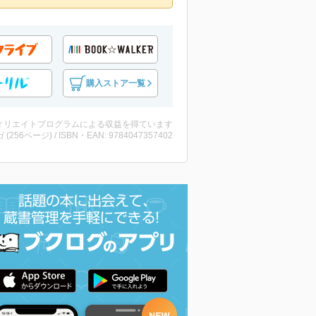
購入ストア一覧
ィリエイトプログラムによる収益を得ています
 (256ページ) / ISBN・EAN: 9784047357402