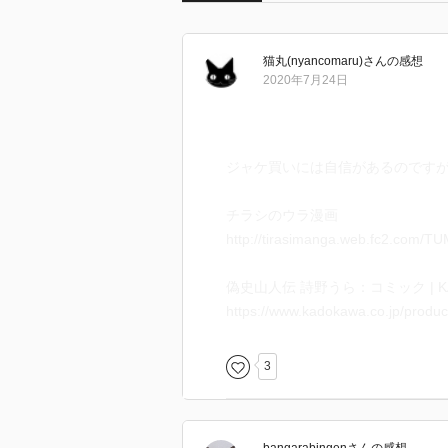
猫丸(nyancomaru)
さん
の感想
2020年7月24日
ジャケ買いには自信があるのです
チラシのウラ漫画
http://tirasimanga.web.fc2.com/T
偽史山人伝 詩野うら：コミック | K
https://www.kadokawa.co.jp/produ
3