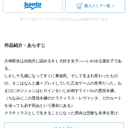
購入ストア一覧
本ページはアフィリエイトプログラムによる収益を得ています
作品紹介・あらすじ
大神那央は自他共に認めるＢＬ大好き女子――いわゆる腐女子であ
る。
しかし十九歳になってすぐに事故死。そして生まれ変わったもの
の、そこはなんと嫌々プレイしていた乙女ゲームの世界だった。お
まけにポジションはヒロインをいじめ倒すライバルの悪役令嬢。
（ちなみにこの悪役令嬢のクラティラス・レヴァンタ、どのルート
を辿っても必ず死ぬという運命にある）
クラティラスとして生きることになった那央は悲惨な未来を受け...