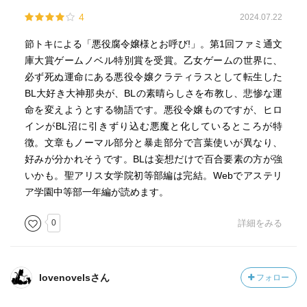
4
2024.07.22
節トキによる「悪役腐令嬢様とお呼び!」。第1回ファミ通文
庫大賞ゲームノベル特別賞を受賞。乙女ゲームの世界に、
必ず死ぬ運命にある悪役令嬢クラティラスとして転生した
BL大好き大神那央が、BLの素晴らしさを布教し、悲惨な運
命を変えようとする物語です。悪役令嬢ものですが、ヒロ
インがBL沼に引きずり込む悪魔と化しているところが特
徴。文章もノーマル部分と暴走部分で言葉使いが異なり、
好みが分かれそうです。BLは妄想だけで百合要素の方が強
いかも。聖アリス女学院初等部編は完結。Webでアステリ
ア学園中等部一年編が読めます。
0
詳細をみる
lovenovelsさん
フォロー