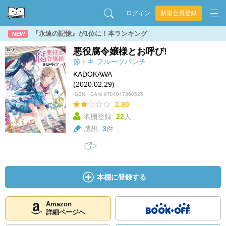
ログイン
新規会員登録
『永遠の記憶』が1位に！本ランキング
NEW
悪役腐令嬢様とお呼び!
節トキ
フルーツパンチ
KADOKAWA
(2020.02.29)
ISBN・EAN:
9784047360525
2.80
本棚登録:
22
人
感想:
3
件
本棚に登録する
Amazon
詳細ページへ