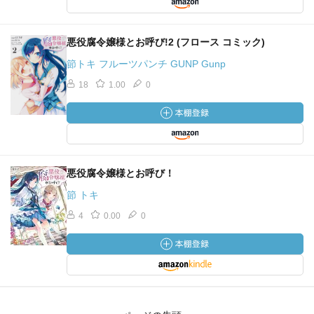
悪役腐令嬢様とお呼び!2 (フロース コミック)
節トキ フルーツパンチ GUNP Gunp
18
1.00
0
悪役腐令嬢様とお呼び！
節 トキ
4
0.00
0