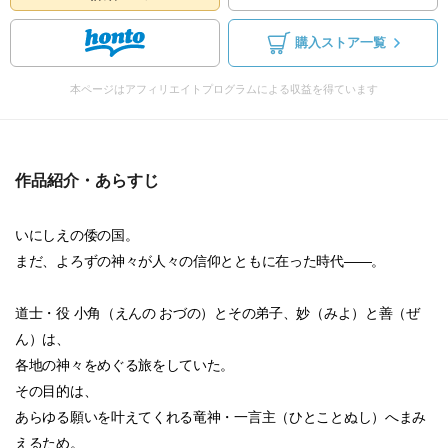
購入ストア一覧
本ページはアフィリエイトプログラムによる収益を得ています
作品紹介・あらすじ
いにしえの倭の国。
まだ、よろずの神々が人々の信仰とともに在った時代――。
道士・役 小角（えんの おづの）とその弟子、妙（みよ）と善（ぜ
ん）は、
各地の神々をめぐる旅をしていた。
その目的は、
あらゆる願いを叶えてくれる竜神・一言主（ひとことぬし）へまみ
えるため。