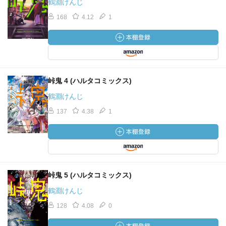
鶴淵けんじ
168
4.12
1
峠鬼 4 (ハルタコミックス)
鶴淵けんじ
137
4.38
1
峠鬼 5 (ハルタコミックス)
鶴淵けんじ
128
4.08
0