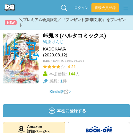
ログイン
新規会員登録
＼プレミアム会員限定／『プレゼント(新潮文庫)』をプレゼン
NEW
ト
峠鬼 3 (ハルタコミックス)
鶴淵けんじ
KADOKAWA
(2020.08.12)
ISBN・EAN:
9784047361034
4.21
本棚登録:
144
人
感想:
1
件
Kindle版
本棚に登録する
Amazon
詳細ページへ