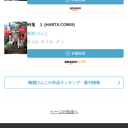
峠鬼 １ (HARTA COMIX)
鶴淵 けんじ
109
3.33
3
鶴淵けんじの作品ランキング・新刊情報
ページの先頭へ