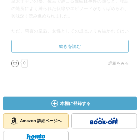
皇太子争いの宴、後宮で起こる連続怪事件の謎など、物語
の随所によく練られた伏線やエピソードがちりばめられ、
興味深く読み進められました。
ただ、莉杏の皇后、女性としての成長ぶりも描かれてはい
るものの、かなりスローペースで描かれているため、もた
つく部分も今回は感じられたかなという気がします。
続きを読む
私がこのシリーズを知った段階で、既に三巻まで出てい
て、そこまでは本当に面白くて一気読みでした。この前巻
0
詳細をみる
に当たる第三巻を読み終えてから、ずっと続刊が出るのを
愉しみにしていました。
新刊が出るとの情報をキャッチして、すぐに予約を入れま
した。それだけ愉しみに待っていたのですが、今回は期待
していたほどの展開ではなかったというのが正直な感想で
本棚に登録する
す。
莉杏がどんな素敵な女性に成長するか、皇帝暁月との仲は
どのように発展するのか。
Amazon 詳細ページへ
見届けたい想いは今までと変わらず、あるにはあるのです
が、、、