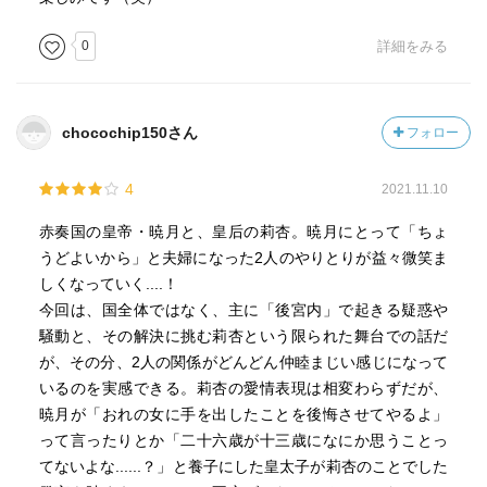
0
詳細をみる
chocochip150さん
フォロー
4
2021.11.10
赤奏国の皇帝・暁月と、皇后の莉杏。暁月にとって「ちょ
うどよいから」と夫婦になった2人のやりとりが益々微笑ま
しくなっていく....！
今回は、国全体ではなく、主に「後宮内」で起きる疑惑や
騒動と、その解決に挑む莉杏という限られた舞台での話だ
が、その分、2人の関係がどんどん仲睦まじい感じになって
いるのを実感できる。莉杏の愛情表現は相変わらずだが、
暁月が「おれの女に手を出したことを後悔させてやるよ」
って言ったりとか「二十六歳が十三歳になにか思うことっ
てないよな......？」と養子にした皇太子が莉杏のことでした