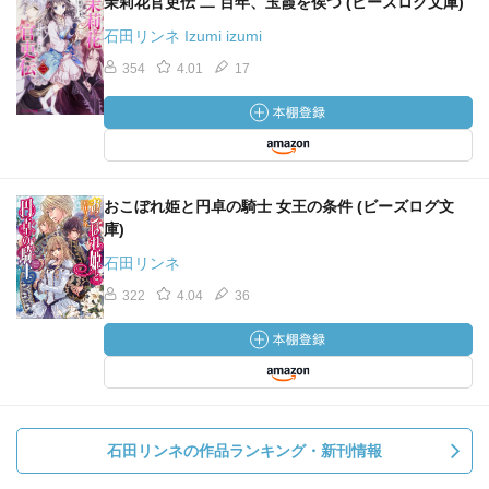
茉莉花官吏伝 二 百年、玉霞を俟つ (ビーズログ文庫)
石田リンネ Izumi izumi
354
4.01
17
おこぼれ姫と円卓の騎士 女王の条件 (ビーズログ文
庫)
石田リンネ
322
4.04
36
石田リンネの作品ランキング・新刊情報