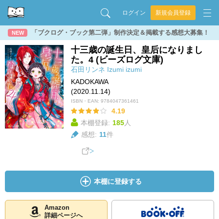
ログイン
新規会員登録
「ブクログ・ブック第二弾」制作決定＆掲載する感想大募集！
NEW
十三歳の誕生日、皇后になりまし
た。4 (ビーズログ文庫)
石田リンネ
Izumi
izumi
KADOKAWA
(2020.11.14)
ISBN・EAN:
9784047361461
4.19
本棚登録:
185
人
感想:
11
件
本棚に登録する
Amazon
詳細ページへ