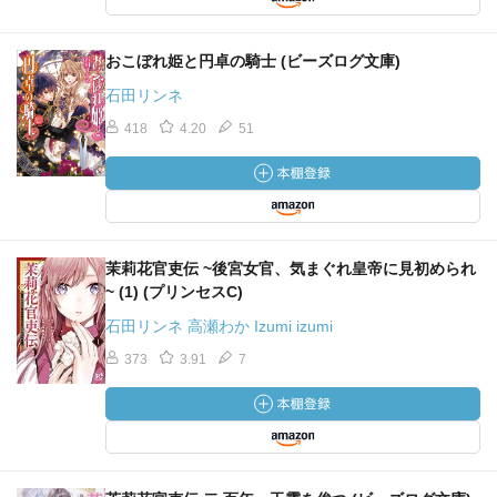
おこぼれ姫と円卓の騎士 (ビーズログ文庫)
石田リンネ
418
4.20
51
茉莉花官吏伝 ~後宮女官、気まぐれ皇帝に見初められ
~ (1) (プリンセスC)
石田リンネ 高瀬わか Izumi izumi
373
3.91
7