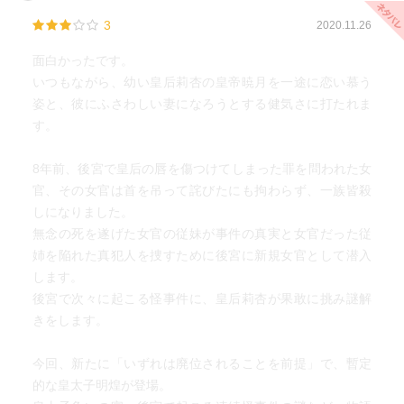
3
2020.11.26
面白かったです。
いつもながら、幼い皇后莉杏の皇帝暁月を一途に恋い慕う
姿と、彼にふさわしい妻になろうとする健気さに打たれま
す。
8年前、後宮で皇后の唇を傷つけてしまった罪を問われた女
官、その女官は首を吊って詫びたにも拘わらず、一族皆殺
しになりました。
無念の死を遂げた女官の従妹が事件の真実と女官だった従
姉を陥れた真犯人を捜すために後宮に新規女官として潜入
します。
後宮で次々に起こる怪事件に、皇后莉杏が果敢に挑み謎解
きをします。
今回、新たに「いずれは廃位されることを前提」で、暫定
的な皇太子明煌が登場。