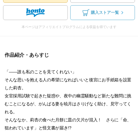
購入ストア一覧
本ページはアフィリエイトプログラムによる収益を得ています
作品紹介・あらすじ
「――誰も私のことを見てくれない」
そんな思いを抱える人の希望になればいいと後宮にお手紙箱を設置
した莉杏。
女官採用試験で起きた疑惑や、夜中の幽霊騒動など新たな難問に挑
むことになるが、がんばる妻を暁月はさりげなく助け、見守ってく
れる。
そんななか、莉杏の食べた月餅に皿の欠片が混入！ さらに「命、
狙われています」と怪文書が届き!?