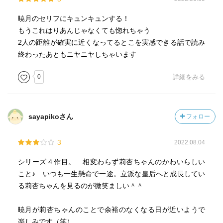
暁月のセリフにキュンキュンする！
もうこれはりあんじゃなくても惚れちゃう
2人の距離が確実に近くなってるとこを実感できる話で読み
終わったあともニヤニヤしちゃいます
0
詳細をみる
sayapikoさん
フォロー
3
2022.08.04
シリーズ４作目。 相変わらず莉杏ちゃんのかわいらしい
こと♪ いつも一生懸命で一途。立派な皇后へと成長してい
る莉杏ちゃんを見るのが微笑ましい＾＾
暁月が莉杏ちゃんのことで余裕のなくなる日が近いようで
楽しみです（笑）