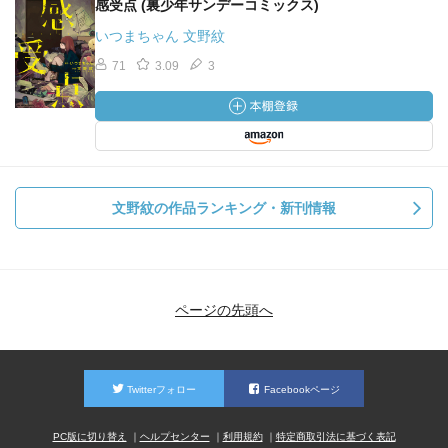
同じ人間でも性差で大きな隔たりがあると分かってはいる
感受点 (裏少年サンデーコミックス)
が実際にこれを純粋に楽しめるのは男性ではなく女性では
いつまちゃん 文野紋
ないだろうかと思う。
71
3.09
3
そして、その楽しみを理解できない事により隔たりを実感
した。
想像の範疇ではあるが言葉だけでなく、隔たりがあり、理
解出来ない事もあると実感した。
ここからもう一歩踏み込んで、何が面白いかを考えてみた
文野紋の作品ランキング・新刊情報
い。
共感は出来ずとも理解をしていきたい。
まず、男性がイケメン
これはいいポイントだろう。
ページの先頭へ
見た目やんちゃだけど、礼儀正しく優しいギャップ系のイ
ケメンと
見た目は正統派で、紳士的な感じだが、毒舌。
内心は素直になれない天邪鬼系なイケメン
Twitterフォロー
Facebookページ
多分だが2巻に出てくる米津玄師みたいな髪型の人もイケメ
ンだろう
PC版に切り替え
ヘルプセンター
利用規約
特定商取引法に基づく表記