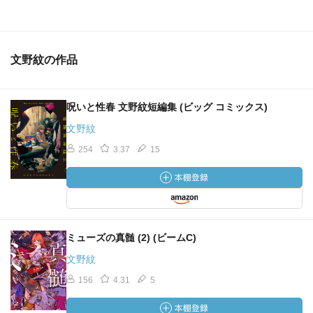
「もっと恋心を繊細に扱って欲しい」
この気持ちはどこから来るんだろうか、惚れやすいのがな
文野紋の作品
んで嫌なんだ？
ラブコメのご都合主義が許せて何故少女漫画のご都合主義
は苦手なのか
呪いと性春 文野紋短編集 (ビッグ コミックス)
自分に置き換えた時に、美女が優しく接してくれている。
文野紋
という状況になった場合
254
3.37
15
惚れてしまい、惚れた事にすら気付かず盲目的になってい
る自分が想像できた。
酷く滑稽だと思った。
そんな自分がいる事を無意識的に感じているのかもしれな
い。
ミューズの真髄 (2) (ビームC)
少年漫画のラブコメは消費コンテンツとして、女の子カワ
文野紋
イイ、ギャグが面白い、感動する時もある。
ちゃんと消費コンテンツとして捉えている。
156
4.31
5
では少女漫画はどうなのだろうか、俺の中で少女漫画を面
白く捉えられていないが、これはこれでコンテンツを消費