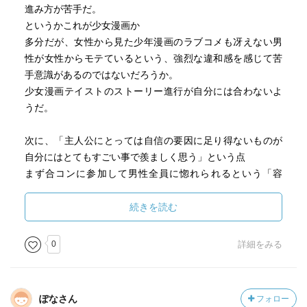
進み方が苦手だ。
というかこれが少女漫画か
多分だが、女性から見た少年漫画のラブコメも冴えない男
性が女性からモテているという、強烈な違和感を感じて苦
手意識があるのではないだろうか。
少女漫画テイストのストーリー進行が自分には合わないよ
うだ。
次に、「主人公にとっては自信の要因に足り得ないものが
自分にはとてもすごい事で羨ましく思う」という点
まず合コンに参加して男性全員に惚れられるという「容
姿」その嫉妬から陰口を言われるレベル
確かに容姿なんて自分の力で獲得できる範囲が限られてい
続きを読む
るから、自信の要因にはならないのかも知れない（主人公
はすっぴんをブスだと言っている。メイクして可愛いなら
0
詳細をみる
メイク上手な自分を誇れないものか、メイクしても骨格を
変えられない人だっているのに）が、自分は容姿にひどく
コンプレックスを抱いているのでそれで陰口を言われるの
ぽなさん
フォロー
が逆に羨ましく思った。