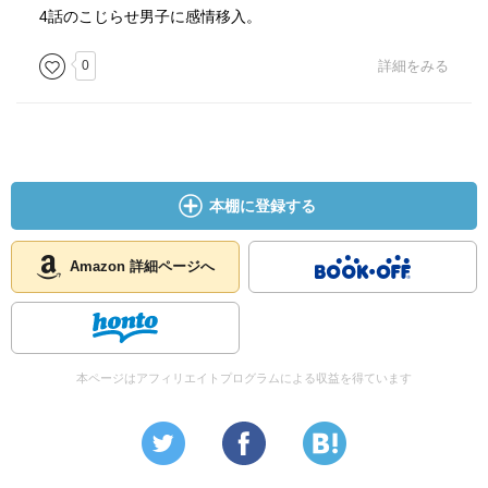
なんて言えば良いのか女の子らしい女の子という面が強く
4話のこじらせ男子に感情移入。
前面に押し出されていると感じた。
言い方が悪いが毒親に対する主人公の心理が弱く感じてし
0
詳細をみる
まうというか、毒親がちょっとしたスパイス程度にしか感
じられないほど恋愛要素が強い。
主人公の葛藤であったり、仕草であったりが全て少女漫画
テイストで結局行き着く先が恋愛に直結しているように感
じてしまった。
本棚に登録する
もっと人間ドラマというか、毒親との深い対立を描いて欲
しかった。（これからかもしれんが、こう、なんて言えば
いいか、胸が詰まるような展開があるかもしれないという
Amazon 詳細ページへ
想像をさせてくれる描写を入れて欲しかった。）
惚れた張ったで構わないが、一目惚れ過ぎるのを抑えてほ
しい。
そりゃあイケメンで気持ちを汲み取ってくれるような相手
本ページはアフィリエイトプログラムによる収益を得ています
であれば惚れるのは分かるが、もっと恋心を繊細に扱って
欲しい。
あかん、これは拗らせているのか？
なんていうか少女漫画苦手