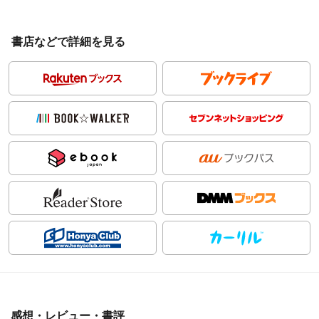
書店などで詳細を見る
感想・レビュー・書評