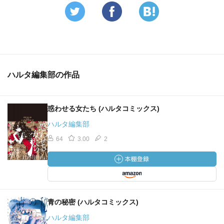
ハルタ編集部の作品
惑わせる女たち (ハルタコミックス)
ハルタ編集部
64
3.00
2
青の秘密 (ハルタコミックス)
ハルタ編集部