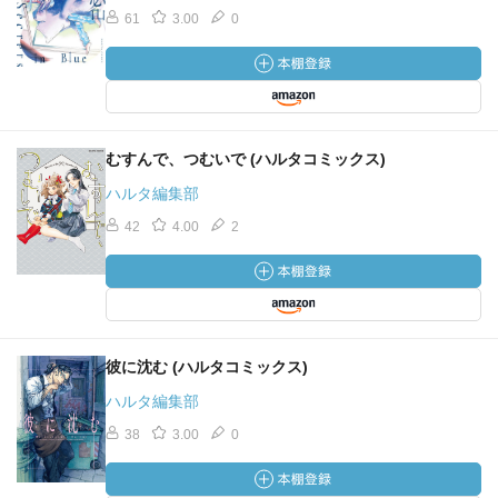
61
3.00
0
むすんで、つむいで (ハルタコミックス)
ハルタ編集部
42
4.00
2
彼に沈む (ハルタコミックス)
ハルタ編集部
38
3.00
0