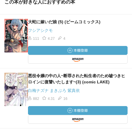
この本が好きな人におすすめの本
大蛇に嫁いだ娘 (5) (ビームコミックス)
フシアシクモ
111
4.27
4
悪役令嬢の中の人~断罪された転生者のため嘘つきヒ
ロインに復讐いたします~(3) (comic LAKE)
白梅ナズナ まきぶろ 紫真依
882
4.31
16