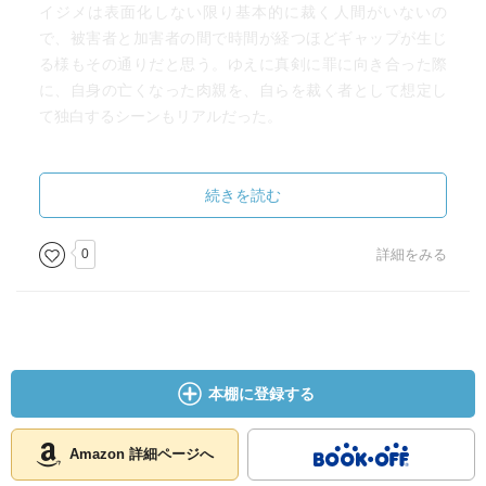
イジメは表面化しない限り基本的に裁く人間がいないの
で、被害者と加害者の間で時間が経つほどギャップが生じ
る様もその通りだと思う。ゆえに真剣に罪に向き合った際
に、自身の亡くなった肉親を、自らを裁く者として想定し
て独白するシーンもリアルだった。
その罪への向き合い方を目の当たりにして、自身の人生を
狂わされた「イジメ」に対して、最終的に「罪を憎んで人
続きを読む
を憎まず」にたどり着く主人公の様にとても共感した。
0
詳細をみる
引きこもりの子どもを抱える親の役割も非常にリアル。母
親の子どもを守ろうとする狂気は残酷な小学生の様よりも
よっぽど恐ろしかった。
あと冷凍庫の検尿は本当に面白かった
本棚に登録する
少しずつ使おうと思った、のところが
Amazon 詳細ページへ