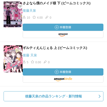
さよなら僕のメイド様 下 (ビームコミックス)
後藤天泉
10
4.00
0
ギルティえんじぇる 上 (ビームコミックス)
後藤 天泉
5
0.00
0
後藤天泉の作品ランキング・新刊情報