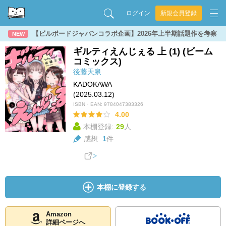
ログイン
新規会員登録
【ビルボードジャパンコラボ企画】2026年上半期話題作を考察
NEW
ギルティえんじぇる 上 (1) (ビーム
コミックス)
後藤天泉
KADOKAWA
(2025.03.12)
ISBN・EAN:
9784047383326
4.00
本棚登録:
29
人
感想:
1
件
本棚に登録する
Amazon
詳細ページへ