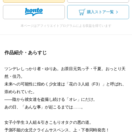
購入ストア一覧
本ページはアフィリエイトプログラムによる収益を得ています
作品紹介・あらすじ
ツンデレしっかり者・ゆりあ。お茶目元気っ子・千夏。おっとり天
然・佳乃。
未来への可能性に煌めく少女達は「花の３人組（F3）」と呼ばれ、
崇められていた。
――陰から彼女達を盗撮し続ける「オレ」にだけ。
あの日、「あんな事」が起こるまでは……。
女子小学生３人組＆引きこもりオタクの悪の道。
予測不能の女児クライムサスペンス、上・下巻同時発売！