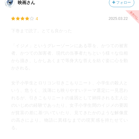
映画さん
フォロー
4
2025.03.22
下巻まで読了。とても良かった
「イジメ」というグレーゾーンにある罪を、かつての被害
者、かつての加害者、現代の当事者たちという様々な位相
から描き、しかしあくまで等身大な答えを紡ぐ姿に心を動
かされる。
女子小学生とロリコン引きこもりニート、小学生の殺人と
いう、危うく、浅薄にも映りやすいテーマ選定に一見思わ
れるが、引きこもりニートの遠因として納得される主人公
のいじめの経験であったり、女子小学生間のイジメの要因
が貧富の差に基づいていたり、見てきたかのような解像度
の高さにより、物語に異様なまでの現実感を持たせてい
る。