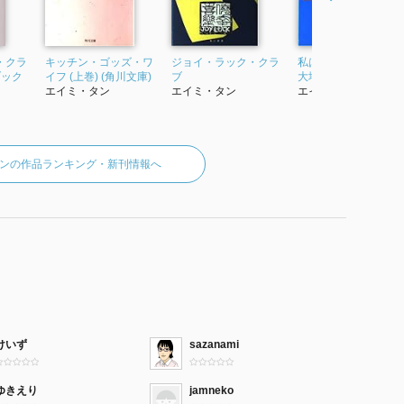
・クラ
キッチン・ゴッズ・ワ
ジョイ・ラック・クラ
私は生まれる見知ら
ブック
イフ (上巻) (角川文庫)
ブ
大地で (角川文庫)
エイミ・タン
エイミ・タン
エイミ・タン
ンの作品ランキング・新刊情報へ
けいず
sazanami
ゆきえり
jamneko