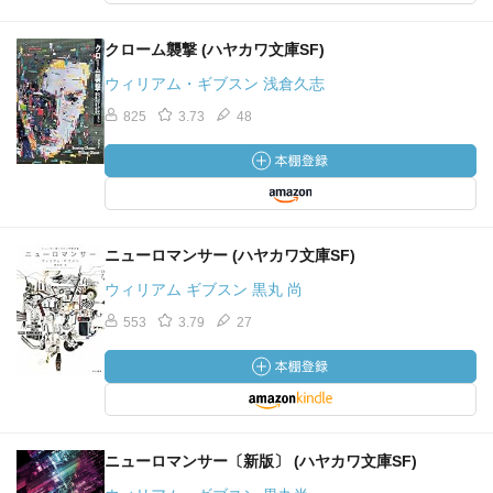
ではないか。
クローム襲撃 (ハヤカワ文庫SF)
山崎は「橋」を巨大なトマソンにたとえるが、その際
ウィリアム・ギブスン 浅倉久志
「トマソン」という用語の歴史的起源として、元ジャイア
ンツの助っ人トマソンから始めたのはさすがにギブスンだ
825
3.73
48
なぁ。「彼は一九八二年に、高給で迎えられて、読売ジャ
イアンツに入団しました。やがて、彼のバットがボールに
当たらないことが判明しました」。
もはや「トマソン」と聞いても赤瀬川原平の超芸術の方
しか思い浮かべないんだが、そういえば昔はオレもあいつ
ニューロマンサー (ハヤカワ文庫SF)
のことを「扇風機」と呼んでいたな、懐かしい。
ウィリアム ギブスン 黒丸 尚
物語そのものは、わりと単純な追っかけっこなんだけ
553
3.79
27
ど、そっちの方でギブスンにあまり凝ったものを期待して
も仕方ない。僕にとっては「橋上文化」を味わうことが最
大の目的だったし、それには十分こたえてくれた。
最後にはサンフランシスコのバイク便で働く橋の上で暮
らす少女やハッカー集団が、サンフランシスコを再開発か
ニューロマンサー〔新版〕 (ハヤカワ文庫SF)
ら守るため一発仕掛けることになる。意味ありげに手渡さ