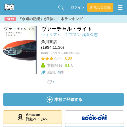
ログイン
新規会員登録
『永遠の記憶』が1位に！本ランキング
NEW
ヴァーチャル・ライト
ウィリアム・ギブスン
浅倉久志
角川書店
(1994.11.30)
ISBN・EAN:
9784047912243
3.25
本棚登録:
81
人
感想:
4
件
本棚に登録する
Amazon
詳細ページへ