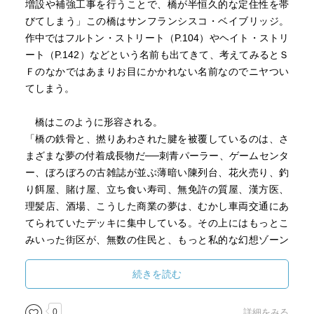
増設や補強工事を行うことで、橋が半恒久的な定住性を帯
びてしまう」この橋はサンフランシスコ・ベイブリッジ。
作中ではフルトン・ストリート（P.104）やヘイト・ストリ
ート（P.142）などという名前も出てきて、考えてみるとＳ
Ｆのなかではあまりお目にかかれない名前なのでニヤつい
てしまう。
橋はこのように形容される。
「橋の鉄骨と、撚りあわされた腱を被覆しているのは、さ
まざまな夢の付着成長物だ──刺青パーラー、ゲームセンタ
ー、ぼろぼろの古雑誌が並ぶ薄暗い陳列台、花火売り、釣
り餌屋、賭け屋、立ち食い寿司、無免許の質屋、漢方医、
理髪店、酒場、こうした商業の夢は、むかし車両交通にあ
てられていたデッキに集中している。その上にはもっとこ
みいった街区が、無数の住民と、もっと私的な幻想ゾーン
を宿して、ケーブル塔のてっぺんまで伸びている。」
続きを読む
「夜になると、橋はクリスマスの飾り電球や、再利用のネ
オンサインや、たいまつの光に照らし出され、奇妙な中世
0
詳細をみる