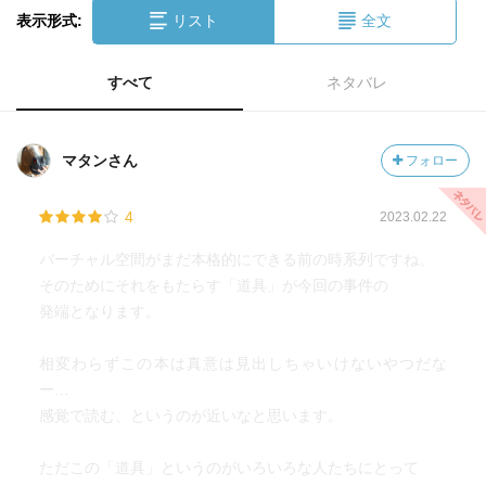
表示形式:
リスト
全文
すべて
ネタバレ
マタンさん
フォロー
4
2023.02.22
バーチャル空間がまだ本格的にできる前の時系列ですね。
そのためにそれをもたらす「道具」が今回の事件の
発端となります。
相変わらずこの本は真意は見出しちゃいけないやつだな
ー…
感覚で読む、というのが近いなと思います。
ただこの「道具」というのがいろいろな人たちにとって