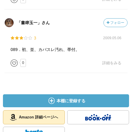
的エネルギーがそこに乗り移る」（P.70）
「なにかの計画に合わせて作られたものはひとつもないよ
「書肆玉一」さん
フォロー
うに見える。ショッピング・モールとはそこがちがう。モ
ールでは、それぞれの区画に店を割りふって、ようすをな
3
2009.05.06
がめる。ここではどの店も勝手気ままに生えてきたよう
だ。ひとつのものの上にべつのものがつぎたされていくう
089．初、並、カバスレ汚れ、帯付。
ちに、ひとつの径間（スパン）が出たとこ勝負の物体の塊
に包みこまれてしまう。おなじものはどこにもない。どれ
0
詳細をみる
を見てもちがう材料が使われ、どの材料も本来の目的とは
ちがった使われかたをしている。」（P.180）
橋がこのような構造物になったそもそもの契機は地震に
よって封鎖されたベイブリッジを老スキナーをはじめとす
本棚に登録する
るホームレスたちが占拠したことだった。スクワットとし
ては最大規模のものだろう。
日本から来た大阪大学の研究者、山崎は「近代的なもの
Amazon 詳細ページへ
が、橋の上では終わった」と考える。中世的と表現してい
るのと同じことを表現していると見ていいだろう。阿呆