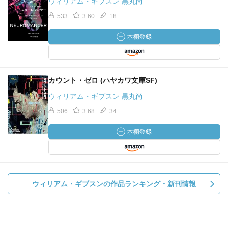
ウィリアム・ギブスン 黒丸尚
れた武器が未使用のままに終わるのだけれど、ここは『ニ
533
3.60
18
ューロマンサー』っぽい。こういうギブスンは好きだ。
橋はギブスン原作の映画『ＪＭ』で、背景の一つとして
用いられているようで、ちょっと再見してみようかな。初
見ではバーチャルグローブを使ったハッキングのかっこよ
さにやられて、そこしか覚えてなかったりするので。
カウント・ゼロ (ハヤカワ文庫SF)
ウィリアム・ギブスン 黒丸尚
506
3.68
34
この橋上文化からギブスンを読み込んだ評論はないかと
思って検索してみたら、巽孝之の「橋からサンフランシス
コが見える――ウィリアム・ギブスン「バーチャル・ライ
ト」またはポスト情報都市の文学」というのがビンゴっぽ
いんだが、これ収録されてるのが月刊『地域開発』という
雑誌のバックナンバーで、財団法人日本地域開発センター
ウィリアム・ギブスンの作品ランキング・新刊情報
から出とるらしい。
こんなもん近くの図書館にあるのかなぁ。