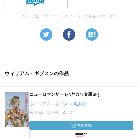
舟、聖月曜日、このようなものがあればますます素晴らし
いが、無いものねだりはやめよう。
本ページはアフィリエイトプログラムによる収益を得ています
いっぽう、ゴールデンゲートパークはわびしい反対運動
ののちに民営化されてしまっている。小説の舞台は2005年
だが、宮下公園のナイキ化ということが先行して起こって
いたわけ。公的サービスをひたすら破壊するアメリカの状
況から「外挿」すれば、必然的な帰結とも思われるものだ
ウィリアム・ギブスンの作品
ろう。
ニューロマンサー (ハヤカワ文庫SF)
ギブスンは謝辞の中で、「公共スペースの私有化」につ
いて関心を寄せている。本書を書く際に参考にしたという
ウィリアム・ギブスン 黒丸尚
『クォーツの都』City of Quartz（1990.未訳）の著者マイ
5163
3.58
371
ク・デイヴィスは、ウィキペディアによるとネオリベラリ
ズムに反対する都市論を展開する社会学者。訳書には『要
塞都市LA』『自動車爆弾の歴史』など。ちょっと面白そう