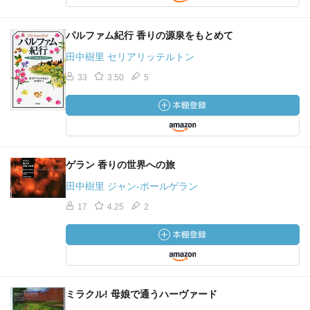
パルファム紀行 香りの源泉をもとめて
田中樹里 セリアリッテルトン
33
3.50
5
ゲラン 香りの世界への旅
田中樹里 ジャン‐ポールゲラン
17
4.25
2
ミラクル! 母娘で通うハーヴァード