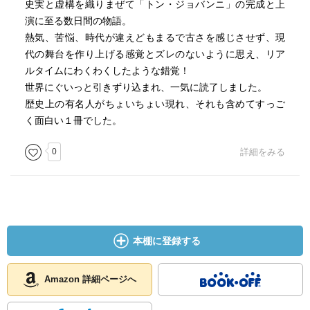
史実と虚構を織りまぜて「トン・ジョバンニ」の完成と上
演に至る数日間の物語。
熱気、苦悩、時代が違えどもまるで古さを感じさせず、現
代の舞台を作り上げる感覚とズレのないように思え、リア
ルタイムにわくわくしたような錯覚！
世界にぐいっと引きずり込まれ、一気に読了しました。
歴史上の有名人がちょいちょい現れ、それも含めてすっご
く面白い１冊でした。
0
詳細をみる
本棚に登録する
Amazon 詳細ページへ