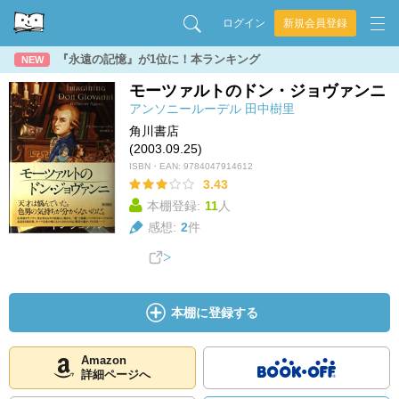
ログイン
新規会員登録
『永遠の記憶』が1位に！本ランキング
NEW
モーツァルトのドン・ジョヴァンニ
アンソニールーデル
田中樹里
角川書店
(2003.09.25)
ISBN・EAN:
9784047914612
3.43
本棚登録:
11
人
感想:
2
件
本棚に登録する
Amazon
詳細ページへ