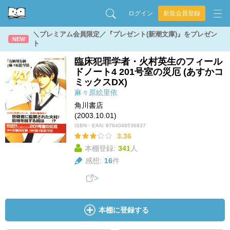
ログイン
新規会員登録
＼プレミアム会員限定／『プレゼント(新潮文庫)』をプレゼン
NEW
ト
臨床犯罪学者・火村英生のフィール
ドノート4 201号室の災厄 (あすかコ
ミックスDX)
麻々原絵里依
角川書店
(2003.10.01)
ISBN・EAN:
9784048536837
3.36
本棚登録:
341
人
感想:
16
件
本棚に登録する