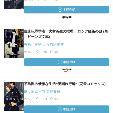
臨床犯罪学者・火村英生の推理 II ロシア紅茶の謎 (角
川ビーンズ文庫)
有栖川有栖 麻々原絵里依
579
3.65
48
茅島氏の優雅な生活~英国旅行編~ (花音コミックス)
麻々原絵里依 遠野春日
519
3.93
35