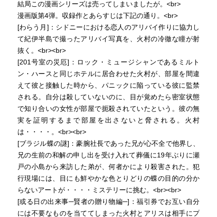
結局この漫画シリーズは売ってしまいましたが。<br>
漫画版第4弾。収録作とあらすじは下記の通り。<br>
[わらう月]：シドニーにおける恋人のアリバイ作りに協力し
て紀伊半島で撮ったアリバイ写真を、火村の冷徹な瞳が射
抜く。<br><br>
[201号室の災厄]：ロック・ミュージシャンであるミルト
ン・ハースと同じホテルに居合わせた火村が、部屋を間違
えて彼と接触した時から、パニックに陥っている彼に監禁
される。自分は殺していないのに、目が覚めたら密室状態
で知り合いの女性が部屋で扼殺されていたという。彼の無
実を証明するまで部屋を出さないと脅される。火村
は・・・・。<br><br>
[ブラジル蝶の謎]：豪腕社長であった兄が心不全で他界し、
兄の生前の和解の申し出を受け入れて葬儀に19年ぶりに瀬
戸の小島から来訪した弟が、何者かにより殺害された。犯
行現場には、目にも鮮やかな色とりどりの蝶の目的の分か
らないアートが・・・・ミステリーに挑む。<br><br>
[或る日の出来事─賢者の贈り物編─]：福引券でお互い自分
には不要なものを当ててしまった火村とアリスは相手にプ