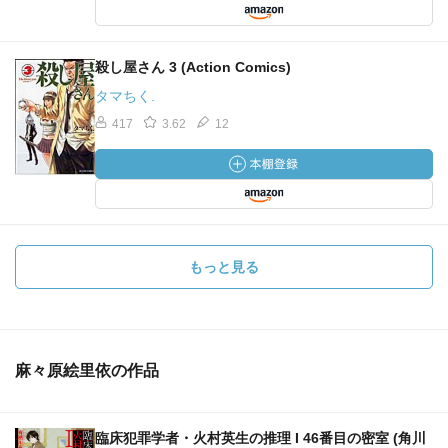
殺し屋さん 3 (Action Comics)
タマちく.
417
3.62
12
もっと見る
麻々原絵里依の作品
臨床犯罪学者・火村英生の推理 I 46番目の密室 (角川