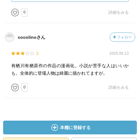
34/crazymoon0b-22"
target="_blank">Amazonで詳細を見
る</a><br><a
0
詳細をみる
href="
http://booklog.jp/crazymoon/asin/4048536834"
target="_blank">Booklogでレビューを見る</a> by <a
href="
http://booklog.jp
" target="_blank">Booklog</a><br>
cocolinoさん
フォロー
</div></div><br style="clear:left"></div>
3
2005.06.13
有栖川有栖原作の作品の漫画化。小説が苦手な人はいいか
も。全体的に登場人物は綺麗に描かれてますが。
0
詳細をみる
本棚に登録する