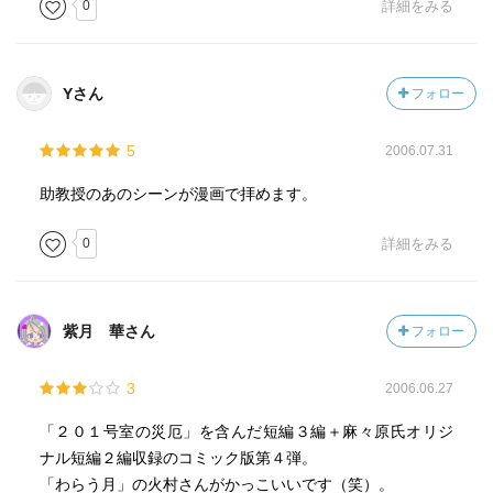
0
詳細をみる
Yさん
フォロー
5
2006.07.31
助教授のあのシーンが漫画で拝めます。
0
詳細をみる
紫月 華さん
フォロー
3
2006.06.27
「２０１号室の災厄」を含んだ短編３編＋麻々原氏オリジ
ナル短編２編収録のコミック版第４弾。
「わらう月」の火村さんがかっこいいです（笑）。