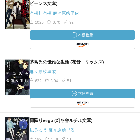
ビーンズ文庫)
有栖川有栖 麻々原絵里依
1020
3.70
92
茅島氏の優雅な生活 (花音コミックス)
麻々原絵里依
632
3.94
51
雨降りvega (幻冬舎ルチル文庫)
凪良ゆう 麻々原絵里依
599
4.10
51