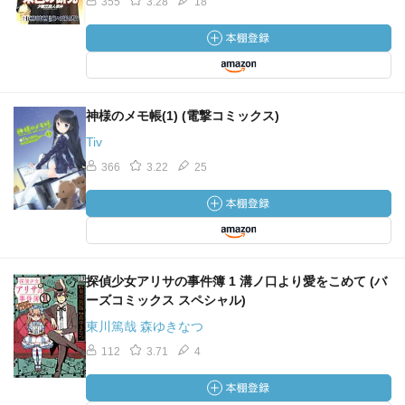
355
3.28
18
神様のメモ帳(1) (電撃コミックス)
Tiv
366
3.22
25
探偵少女アリサの事件簿 1 溝ノ口より愛をこめて (バ
ーズコミックス スペシャル)
東川篤哉 森ゆきなつ
112
3.71
4