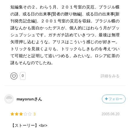
短編集その２。わらう月、２０１号室の災厄、ブラジル蝶
の謎、或る日の出来事[賢者の贈り物編]、或る日の出来事[新
刊発売記念編]、２００１号室の災厄を収録。ブラジル蝶の
謎なんかも面白かったデスが、個人的にはわらう月がプッ
シュプッシュです。ガチガチ詰めていきつつ、最後は無理
矢理押し込むような。アリスはこういう感じのが好きー。
トリックを見抜くよりも、トリックらしきものを考えつい
て可能だと証明して追いつめる、みたいな。ロシア紅茶の
謎もそんなのでしたね。
0
詳細をみる
mayorunさん
フォロー
3
2005.06.20
【ストーリー】<br>