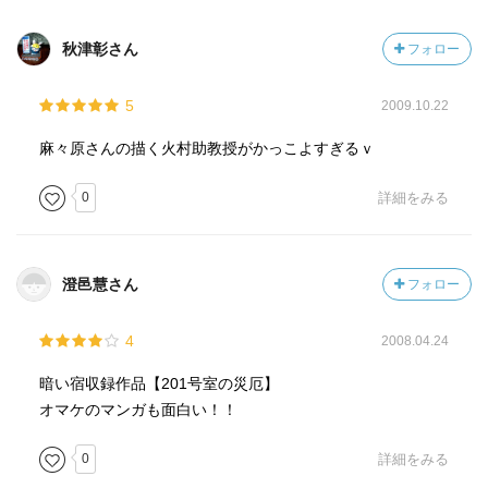
秋津彰さん
フォロー
5
2009.10.22
麻々原さんの描く火村助教授がかっこよすぎるｖ
0
詳細をみる
澄邑慧さん
フォロー
4
2008.04.24
暗い宿収録作品【201号室の災厄】
オマケのマンガも面白い！！
0
詳細をみる