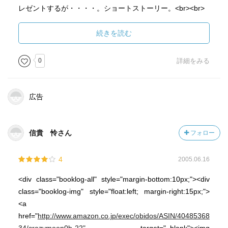
レゼントするが・・・・。ショートストーリー。<br><br>
[或る日の出来事─新刊発売記念編─]：アリスの新刊を店頭
でみかけた火村は・・・・。ショートストーリー。<br>
続きを読む
<br>[2001号室の災厄]：201号室で火村が奇禍に襲われてい
る頃、結構なホテルでアリスの安眠も遠かった。ショート
0
詳細をみる
ストーリー。<br><br>
【感想】<br>
ブラジル蝶の謎は小説でかなり最初の頃に読みましたが雰
広告
囲気や台詞が好きでした。漫画の作画は、登場人物(脇役も
犯人も)がイメージに合っていてすごいなと思います。
信貴 怜さん
フォロー
4
2005.06.16
<div class="booklog-all" style="margin-bottom:10px;"><div
class="booklog-img" style="float:left; margin-right:15px;">
<a
href="
http://www.amazon.co.jp/exec/obidos/ASIN/40485368