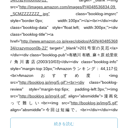
34/crazymoon0b-22"
target="_blank"><img
src="
http://images.amazon.com/images/P/4048536834.09.
_SCMZZZZZZZ_.jpg"
class="booklog-imgsrc"
style="border:0px; width:100px"></a><br></div><div
class="booklog-data" style="float:left; width:300px;"><div
class="booklog-title"><a
href="
http://www.amazon.co.jp/exec/obidos/ASIN/40485368
34/crazymoon0b-22"
target="_blank">201号室の災厄</a>
</div><div class="booklog-pub">有栖川 有栖, 麻々原 絵里依
/ 角川書店(2003/10/03)</div><div class="booklog-info"
style="margin-top:10px;">Amazonランキング：44,117位
<br>Amazonおすすめ度：<img
src="
http://booklog.jp/img/5.gif"><br><div
class="booklog-
review" style="margin-top:6px; padding-left:3px;"><img
src="
http://booklog.jp/img/4.gif"
align="absmiddle">漫画化
って難しい<br><img src="
http://booklog.jp/img/5.gif"
align="absmiddle">今回は短編で。<br></div></div><div
class="booklog-link" style="margin-top:10px;"><a
href="
http://www.amazon.co.jp/exec/obidos/ASIN/40485368
続きを読む