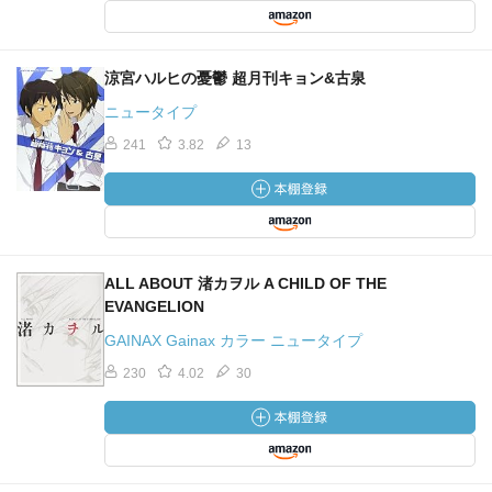
涼宮ハルヒの憂鬱 超月刊キョン&古泉
ニュータイプ
241
3.82
13
ALL ABOUT 渚カヲル A CHILD OF THE
EVANGELION
GAINAX Gainax カラー ニュータイプ
230
4.02
30