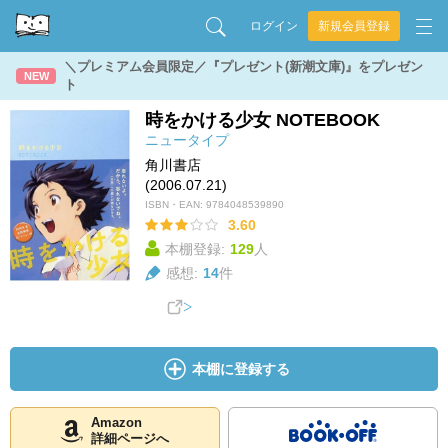
ログイン
新規会員登録
＼プレミアム会員限定／『プレゼント(新潮文庫)』をプレゼン
NEW
ト
時をかける少女 NOTEBOOK
ニュータイプ
角川書店
(2006.07.21)
ISBN・EAN:
9784048539890
3.60
本棚登録:
129
人
感想:
14
件
本棚に登録する
Amazon
詳細ページへ