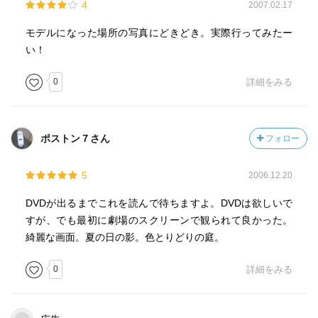
4
2007.02.17
モデルになった場所の写真にどきどき。実際行ってみたー
い！
0
詳細をみる
ポストン７さん
フォロー
5
2006.12.20
DVDが出るまでこれを読んで待ちますよ。DVDは欲しいで
すが、でも最初に劇場のスクリーンで観られて良かった。
綺麗な画面。夏の日の影。色とりどりの庭。
0
詳細をみる