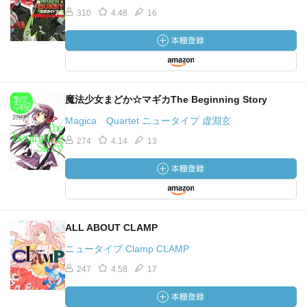
310
4.48
16
魔法少女まどか☆マギカThe Beginning Story
Magica Quartet ニュータイプ 虚淵玄
274
4.14
13
ALL ABOUT CLAMP
ニュータイプ Clamp CLAMP
247
4.58
17