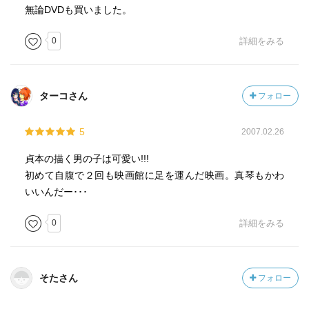
無論DVDも買いました。
0
詳細をみる
ターコさん
フォロー
5
2007.02.26
貞本の描く男の子は可愛い!!!
初めて自腹で２回も映画館に足を運んだ映画。真琴もかわ
いいんだー･･･
0
詳細をみる
そたさん
フォロー