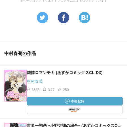
本ページはアフィリエイトプログラムによる収益を得ています
中村春菊の作品
純情ロマンチカ (あすかコミックスCL-DX)
中村春菊
3688
3.77
250
世界一初恋 ~小野寺律の場合~ (あすかコミックスCL-