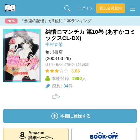
ログイン
新規会員登録
『永遠の記憶』が1位に！本ランキング
NEW
純情ロマンチカ 第10巻 (あすかコミ
ックスCL-DX)
中村春菊
角川書店
(2008.03.28)
ISBN・EAN:
9784048541626
3.86
本棚登録:
1980
人
感想:
34
件
本棚に登録する
Amazon
詳細ページへ