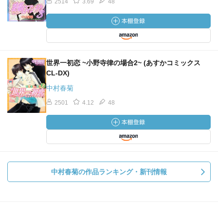
2514
3.69
48
世界一初恋 ~小野寺律の場合2~ (あすかコミックス
CL-DX)
中村春菊
2501
4.12
48
中村春菊の作品ランキング・新刊情報