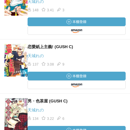
天城れの
148
3.41
3
恋愛紙上主義! (GUSH C)
天城れの
137
3.08
9
男・色茶屋 (GUSH C)
天城れの
134
3.22
6