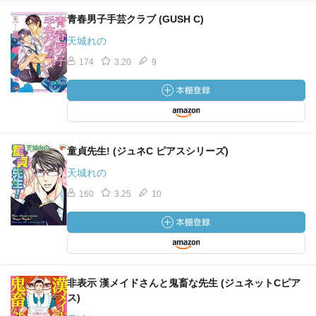
青春男子手芸クラブ (GUSH C)
天城れの
174
3.20
9
童貞先生! (ジュネC ピアスシリーズ)
天城れの
160
3.25
10
非表示 漢メイドさんと鬼畜な先生 (ジュネットCピア
ス)