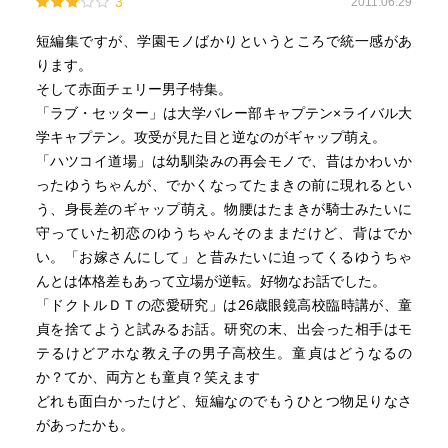
3
2011.06.29
短編集ですが、学園モノばかりというところで統一感があ
ります。
そして赤面チェリー男子特集。
「ラブ・セッター」は大学バレー部キャプテン×ライバル大
学キャプテン。攻受が見た目と逆なのがギャップ萌え。
「ハツコイ道場」は幼馴染みの再会モノで、昔はかわいか
ったゆうちゃんが、でかくなってたまきの前に現れるとい
う、身長差のギャップ萌え。物腰はたまきが騎士みたいに
守っていた初恋のゆうちゃんそのままだけど、背はでか
い。「お嫁さんにして」と昔みたいに迫ってくるゆうちゃ
んとは体格差もあって立場が逆転。好物なお話でした。
「ドクトルＤＴの恋愛研究」は26歳眼鏡高校臨時講が、童
貞を捨てようと試みるお話。研究の末、出会った相手はモ
テるけどアホな教え子の男子高校生。童貞はどうなるの
か？てか、両方とも童貞？笑えます
どれも面白かったけど、短編なのでもうひとつ物足りなさ
があったかも。