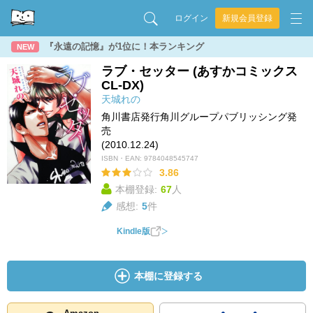
ログイン
新規会員登録
『永遠の記憶』が1位に！本ランキング
NEW
ラブ・セッター (あすかコミックス
CL-DX)
天城れの
角川書店発行角川グループパブリッシング発
売
(2010.12.24)
ISBN・EAN:
9784048545747
3.86
本棚登録:
67
人
感想:
5
件
Kindle版
本棚に登録する