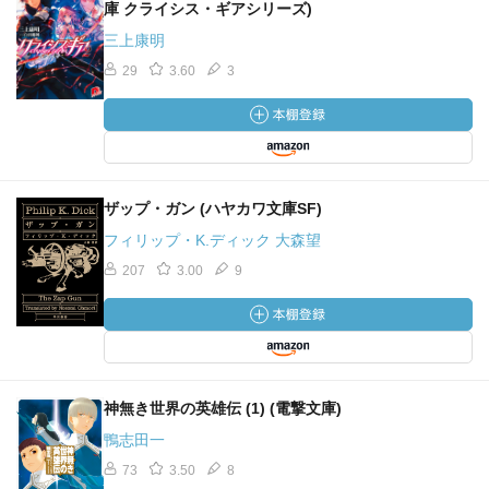
庫 クライシス・ギアシリーズ)
三上康明
29
3.60
3
ザップ・ガン (ハヤカワ文庫SF)
フィリップ・K.ディック 大森望
207
3.00
9
神無き世界の英雄伝 (1) (電撃文庫)
鴨志田一
73
3.50
8