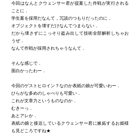
今回はなんとクウェンサー君が提案した作戦が実行される
ことに．
学生案を採用だなんて，冗談のつもりだったのに．
オブジェクトを壊すだけなんてつまらない．
だから壊さずにこっそり盗み出して技術全部解析しちゃお
うぜ．
なんて作戦が採用されちゃうなんて．
そんな感じで．
面白かったわー．
今回のゲストヒロイン？なのか表紙の娘が可愛いわー．
ひらがな多めのしゃべりも可愛い．
これが文章力というものなのか．
むきーっ．
あとアレか．
表紙の娘と接近しているクウェンサー君に嫉妬するお姫様
も見どころですね★