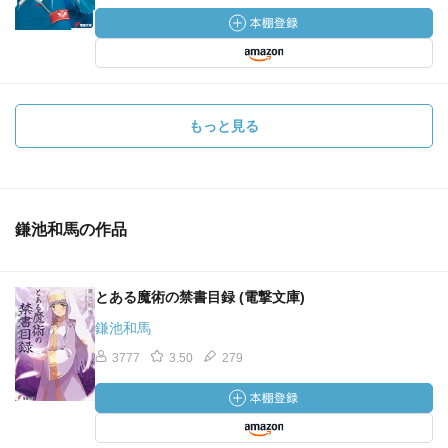
もっと見る
鎌池和馬の作品
とある魔術の禁書目録 (電撃文庫)
鎌池和馬
3777
3.50
279