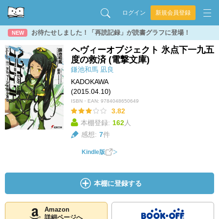
ログイン
新規会員登録
お待たせしました！「再読記録」が読書グラフに登場！
NEW
ヘヴィーオブジェクト 氷点下一九五
度の救済 (電撃文庫)
鎌池和馬
凪良
KADOKAWA
(2015.04.10)
ISBN・EAN:
9784048650649
3.82
本棚登録:
162
人
感想:
7
件
Kindle版
本棚に登録する
Amazon
詳細ページへ