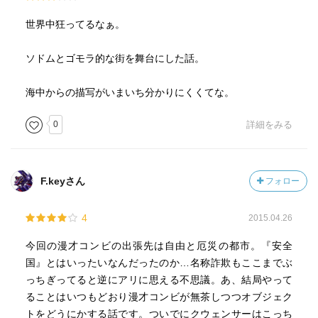
世界中狂ってるなぁ。
ソドムとゴモラ的な街を舞台にした話。
海中からの描写がいまいち分かりにくくてな。
0
詳細をみる
F.keyさん
フォロー
4
2015.04.26
今回の漫才コンビの出張先は自由と厄災の都市。『安全
国』とはいったいなんだったのか…名称詐欺もここまでぶ
っちぎってると逆にアリに思える不思議。あ、結局やって
ることはいつもどおり漫才コンビが無茶しつつオブジェク
トをどうにかする話です。ついでにクウェンサーはこっち