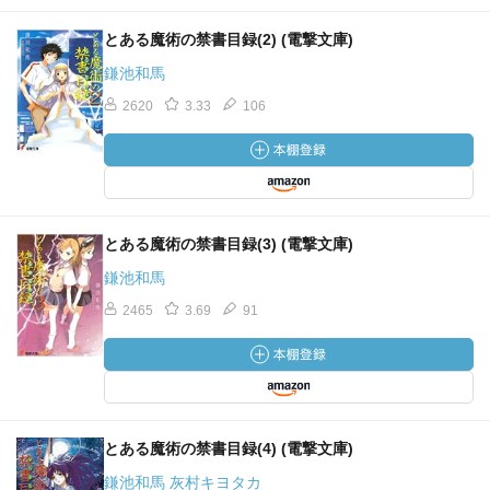
とある魔術の禁書目録(2) (電撃文庫)
鎌池和馬
2620
3.33
106
とある魔術の禁書目録(3) (電撃文庫)
鎌池和馬
2465
3.69
91
とある魔術の禁書目録(4) (電撃文庫)
鎌池和馬 灰村キヨタカ