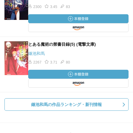
2300
3.45
83
とある魔術の禁書目録(5) (電撃文庫)
鎌池和馬
2267
3.71
80
鎌池和馬の作品ランキング・新刊情報