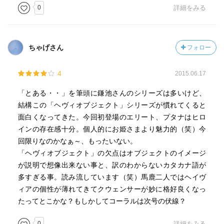
0
詳細をみる
ちゃげさん
フォロー
4
2015.06.17
「とある・・」を筆頭に鎌池さんのシリーズは多いけど、
結構この「ヘヴィオブジェクト」シリーズが慣れてくると
面白くなってきた。今回初登場のエリート、プタナはヒロ
インの存在感十分。個人的にお姫さまより魅力的（笑）今
回限りなのかなぁ～、もったいない。
「ヘヴィオブジェクト」の欠点はオブジェクトのイメージ
が説明で想像出来ない事と、訳のわからないカタカナ語が
多すぎる事。読み流しています（笑）馬鹿二人ではヘイヴ
ィアの個性が薄れてきてクウェンサーが妙に格好良くなっ
たってとこかな？もしかしてコーラルは次号の伏線？
0
詳細をみる