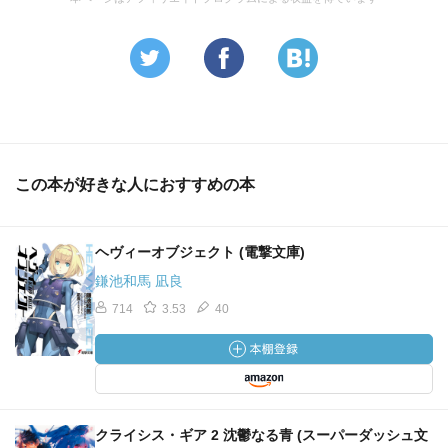
この本が好きな人におすすめの本
ヘヴィーオブジェクト (電撃文庫)
鎌池和馬 凪良
714
3.53
40
クライシス・ギア 2 沈鬱なる青 (スーパーダッシュ文