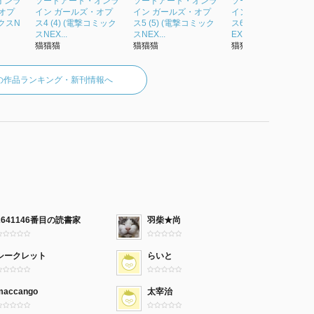
オンラ
ソードアート・オンラ
ソードアート・オンラ
ソードアート・オン
オプ
イン ガールズ・オプ
イン ガールズ・オプ
イン ガールズ・オプ
クスN
ス4 (4) (電撃コミック
ス5 (5) (電撃コミック
ス6 (電撃コミックス
スNEX...
スNEX...
EXT)
猫猫猫
猫猫猫
猫猫猫
の作品ランキング・新刊情報へ
2641146番目の読書家
羽柴★尚
シークレット
らいと
maccango
太宰治