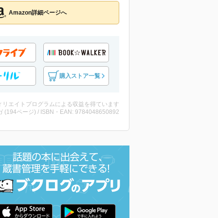
Amazon詳細ページへ
購入ストア一覧
ィリエイトプログラムによる収益を得ています
 (194ページ) / ISBN・EAN: 9784048650892