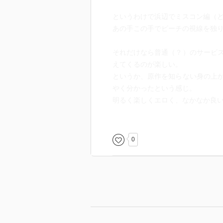
というわけで浜辺でミスコン編（
あの手この手でビーチの視線を独
それだけなら普通（？）のサービ
えてくるのが楽しい。
というか、原作を知らない身の上
やく分かったという感じ。
明るく楽しくエロく、なかなか良
漫画版のオリジナルヒロイン・ル
か緊迫感漂ってまいりました。
0
それにしても…マジでラノベ主人