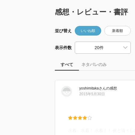
感想・レビュー・書評
並び替え
いいね順
新着順
表示件数
すべて
ネタバレのみ
yoshimitaka
さん
の感想
2015年5月30日
水着、水着！ 水着！！ 何と清々