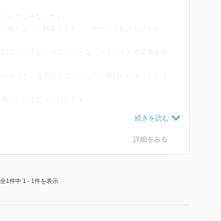
どーしてこーなった）。
り占めしようと頑張ります。…サービスすげぇなぁｗ
ス回なのですが、そこにゲーム（クエスト）の要素を加
からすると、なるほどこういうのが面白いのか、とよう
い感じに仕上がっていますｗ
クスへの黒い影も迫っていたりして、シナリオもなかな
詳細をみる
公だな、キリトさん！！
全1件中 1 - 1件を表示