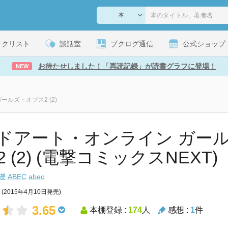
ックリスト
談話室
ブクログ通信
公式ショップ
お待たせしました！「再読記録」が読書グラフに登場！
NEW
ルズ・オプス2 (2)
ドアート・オンライン ガー
 (2) (電撃コミックスNEXT)
礫
ABEC
abec
(2015年4月10日発売)
3.65
本棚登録 :
174
人
感想 :
1
件