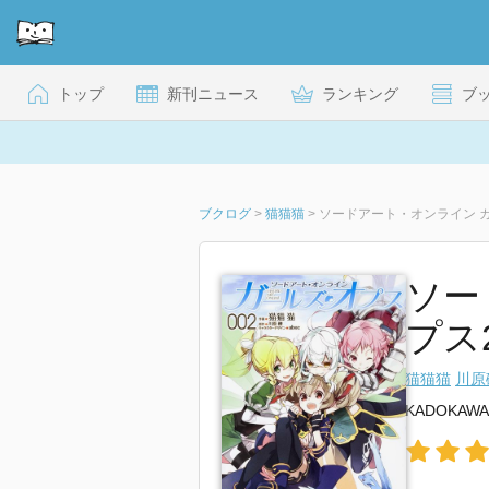
トップ
新刊ニュース
ランキング
ブ
ブクログ
>
猫猫猫
>
ソードアート・オンライン ガー
ソー
プス2
猫猫猫
川原
KADOKAWA