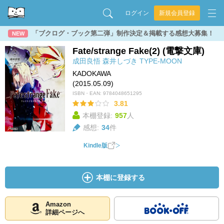
ログイン
新規会員登録
「ブクログ・ブック第二弾」制作決定＆掲載する感想大募集！
NEW
Fate/strange Fake(2) (電撃文庫)
成田良悟
森井しづき
TYPE-MOON
KADOKAWA
(2015.05.09)
ISBN・EAN:
9784048651295
3.81
本棚登録:
957
人
感想:
34
件
Kindle版
本棚に登録する
Amazon
詳細ページへ