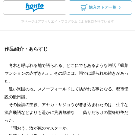
購入ストア一覧
本ページはアフィリエイトプログラムによる収益を得ています
作品紹介・あらすじ
冬木と呼ばれる地で語られる、どこにでもあるような噂話『蝉菜
マンションの赤ずきん』。その話には、噂では語られぬ続きがあっ
た。
遠い異国の地、スノーフィールドにて紡がれる事となる、都市伝
説の後日談。
その怪談の主役、アヤカ・サジョウが巻き込まれたのは、生半な
流言飛語などよりも遥かに荒唐無稽な――偽りだらけの聖杯戦争だ
った。
「問おう、汝が俺のマスターか」