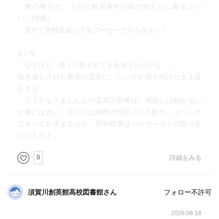
「俺の奢りだ。その公務員連中の血の代わりに啜るとい
い」(中略)
「受付で無料支給してるコーヒーだろうがぁッ！」
p.170
「なるほど、我々に囲まれても余裕なわけだな……」
呟き漏らされた署長の言葉に、ハンザが背を向けたまま反
応する。
「どうかな？あんたらの宝具の効果は、死徒には効かない
が俺には効く。すべては相性の問題という奴だ。スペック
ですべてが決まるなら、聖杯戦争はバーサーカーの取り合
いだろうよ」
0
詳細をみる
須賀川創英館高校図書館さん
フォロー不許可
2026.06.18