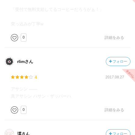
「受付で無料支給してるコーヒーだろうがぁ！」
突っ込みが丁寧w
0
詳細をみる
rlimさん
フォロー
4
2017.08.27
アサシン ――
真アサシン ハサン・ザッバーハ
0
詳細をみる
澪さん
フォロー