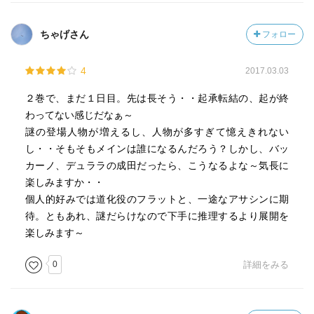
ちゃげさん
フォロー
4
2017.03.03
２巻で、まだ１日目。先は長そう・・起承転結の、起が終
わってない感じだなぁ～
謎の登場人物が増えるし、人物が多すぎて憶えきれない
し・・そもそもメインは誰になるんだろう？しかし、バッ
カーノ、デュララの成田だったら、こうなるよな～気長に
楽しみますか・・
個人的好みでは道化役のフラットと、一途なアサシンに期
待。ともあれ、謎だらけなので下手に推理するより展開を
楽しみます～
0
詳細をみる