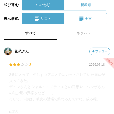
並び替え:
いいね順
新着順
表示形式:
リスト
全文
すべて
ネタバレ
紫苑さん
フォロー
3
2026.07.18
2巻に入って、少しずつアニメではカットされていた描写が
入ってきた。
デュマさんとシャルル・ノディエとの回想や、ハンザさん
の幼少期の異様さなど……。
そして、2巻は、彼女の登場で終わるんですね、成る程。
p.158