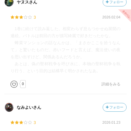
ヤヌスさん
フォロー
3
2026.02.04
1巻に続けて読み返した。相変わらず息もつかせぬ展開の
連続。バトルは前回の方が描写綺麗で好きだったかな。
蝉菜マンションの話なんかは、「まさかここを拾うなん
て」と驚いたものだ。赤いフードと言えば、魔法使いの夜
を思い出すけど、関係あるんだろうか。
あとは、偽の聖杯戦争を呼び水に、本物の聖杯戦争を執
り行う、という目的は結構早く明かされたなあ。
0
詳細をみる
なみよいさん
フォロー
3
2026.01.23