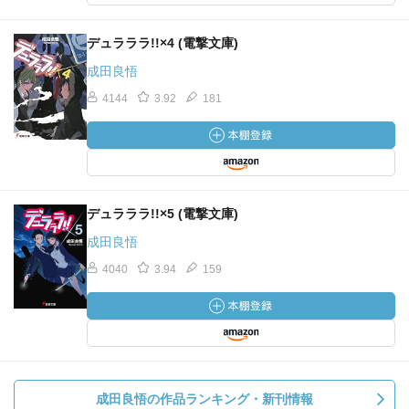
デュラララ!!×4 (電撃文庫)
成田良悟
4144
3.92
181
デュラララ!!×5 (電撃文庫)
成田良悟
4040
3.94
159
成田良悟の作品ランキング・新刊情報