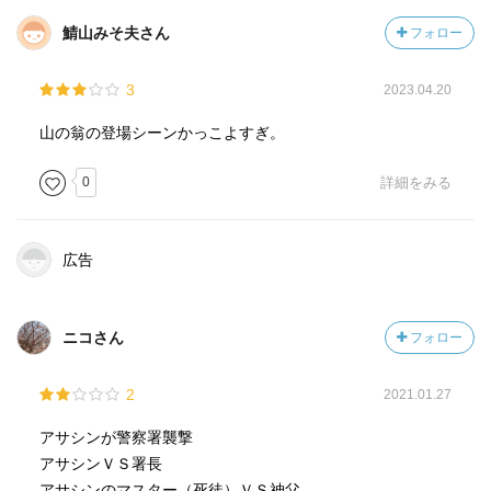
鯖山みそ夫さん
フォロー
3
2023.04.20
山の翁の登場シーンかっこよすぎ。
0
詳細をみる
広告
ニコさん
フォロー
2
2021.01.27
アサシンが警察署襲撃
アサシンＶＳ署長
アサシンのマスター（死徒）ＶＳ神父