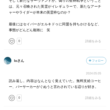
そして新たなサーヴァントが。偽りの聖杯戦争ということ
は、元々召喚された英霊がイレギュラーで、新たなアーチ
ャーやライダーが本来の英霊枠なのか？
最後にはセイバーがエルキドゥに同盟を持ちかけるなど、
事態がどんどん複雑に 笑
0
詳細をみる
loさん
フォロー
2024.05.05
読み返し。内容はなんとなく覚えていた。無料支給コーヒ
ー、バーサーカーがぐぬうと言わされている辺りが好き。
0
詳細をみる