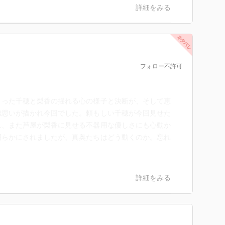
詳細をみる
フォロー不許可
まった千穂と梨香の揺れる心の様子と決断が、そして恵
雑思いが描かれ今回でした。頼もしい千穂が今回見せた
れ、また芦屋が梨香に見せる不器用な優しさにも心動か
明らかにされましたが、真奥たちはどう動くのか。忘れ
詳細をみる