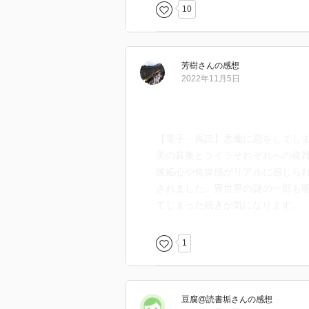
10
芳樹
さん
の感想
2022年11月5日
【電子・再読】悪魔に恋をしてし
美の真奥とライラそれぞれへの複
嫉妬心や焦燥感がリアルに感じら
されました。異世界の謎の一部も
てしまった続きが気になります。
1
豆腐@読書垢
さん
の感想