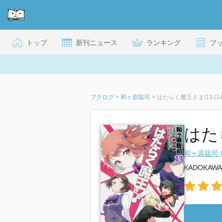
トップ
新刊ニュース
ランキング
ブ
ブクログ
>
和ヶ原聡司
>
はたらく魔王さま!13 (14
はたら
和ヶ原聡司
KADOKAWA