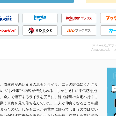
本ページはアフ
Amazon.co.jp 
、依然仲が悪いままの恵美とライラ。二人の関係にうんざり
めの“お仕事”の内容が伝えられる。しかしそれに不信感を抱
。全力で拒否するライラを尻目に、皆で練馬の自宅へ行くこ
動く真奥を見て落ち込んでいた。二人が仲良くなることを望
まったのだ。しかも二人が異世界に帰ってしまうのではない
思いがけず梨香から声をかけられた千穂。芦屋と食事に出掛