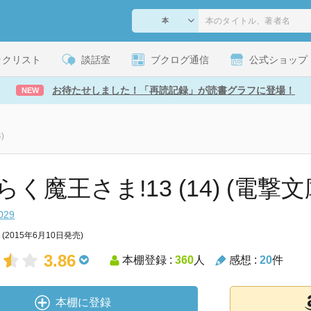
ックリスト
談話室
ブクログ通信
公式ショップ
お待たせしました！「再読記録」が読書グラフに登場！
NEW
)
く魔王さま!13 (14) (電撃文
029
(2015年6月10日発売)
3.86
本棚登録 :
360
人
感想 :
20
件
本棚に登録