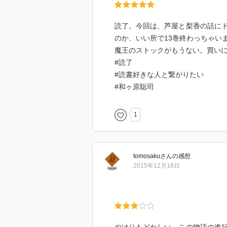
読了。今回は、芦屋と梨香の話に
のか、いい所で13巻終わっちゃい
魔王のストックがもうない。買い
#読了
#読書好きな人と繋がりたい
#和ヶ原聡司
1
tomosaku
さん
の感想
2015年12月18日