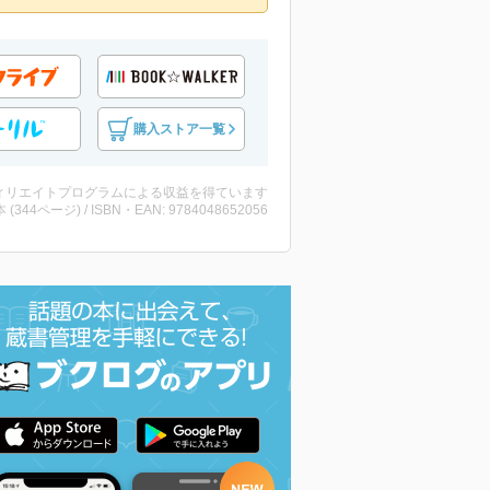
購入ストア一覧
ィリエイトプログラムによる収益を得ています
・本 (344ページ) / ISBN・EAN: 9784048652056