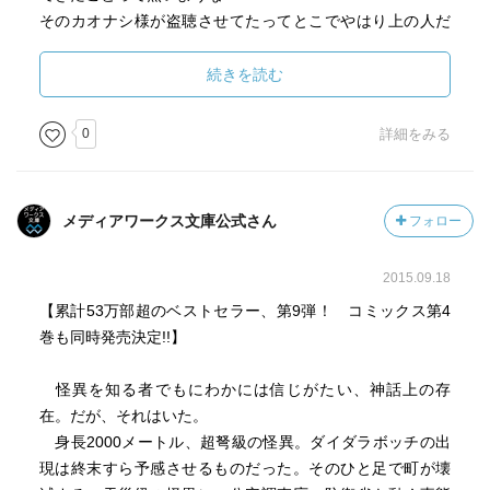
そのカオナシ様が盗聴させてたってとこでやはり上の人だ
から腹黒なんだなと（笑）
続きを読む
ダイダラボッチの出現条件が酷だったな。
観測者が霊能者、御影や総本山の者。
0
詳細をみる
日々あれだけ誠実であろうとしてる者達には、酷な事実。
ダイダラボッチ討伐のために動きまわってたのが仇となっ
ていたと知ったらさすがにメンタルに来てただろうなぁ。
メディアワークス文庫公式さん
フォロー
麻酔で寝かせたのは作戦のためでもあるけど、とてもいい
判断だった。
2015.09.18
淤能碁呂島とダイダラボッチが同一のものだったのには驚
【累計53万部超のベストセラー、第9弾！ コミックス第4
いた。
巻も同時発売決定!!】
観測されたのがダイダラボッチが出現してからだったとこ
ろに気付いてたら臭いなと思ったのかもしれないが、気付
怪異を知る者でもにわかには信じがたい、神話上の存
かなかった。
在。だが、それはいた。
身長2000メートル、超弩級の怪異。ダイダラボッチの出
遼遠が死んだことにびっくりした。
現は終末すら予感させるものだった。そのひと足で町が壊