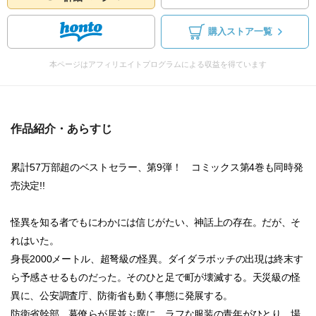
購入ストア一覧
本ページはアフィリエイトプログラムによる収益を得ています
作品紹介・あらすじ
累計57万部超のベストセラー、第9弾！ コミックス第4巻も同時発
売決定!!
怪異を知る者でもにわかには信じがたい、神話上の存在。だが、そ
れはいた。
身長2000メートル、超弩級の怪異。ダイダラボッチの出現は終末す
ら予感させるものだった。そのひと足で町が壊滅する。天災級の怪
異に、公安調査庁、防衛省も動く事態に発展する。
防衛省幹部、幕僚らが居並ぶ席に、ラフな服装の青年がひとり。場