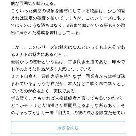
的な雰囲気が味わえる。
こういった架空の現象を題材にしている物語は、少し間違
えれば設定の破綻を招いてしまうが、このシリーズに限っ
てはそのような過ちはなく、9巻まで続いている事もその緻
密に練られた構成を裏打ちしている。
しかし、このシリーズの魅力はなんといっても主人公であ
るミナトの魅力にあるだろう。
最弱からの逆転という話は、古き良き王道であり、昨今で
もそのような作品が多く人気になっている。
ミナト自身も、霊能力等を持たなず、同業者からは半ば疎
まれているような存在だが、本人はどこ吹く風で飄々とし
ているのが心地よく、爽快である。
ずる賢く、ともすれば人格破綻者と言っても良いのだが、
どこかチラリと人情深さが垣間見えるような所もあり、そ
のギャップがより一層「能力0」の彼の渋さを際立たせてい
るように思う。
続きを読む
地味に支持者が多いシリーズであり、今後のメディア展開