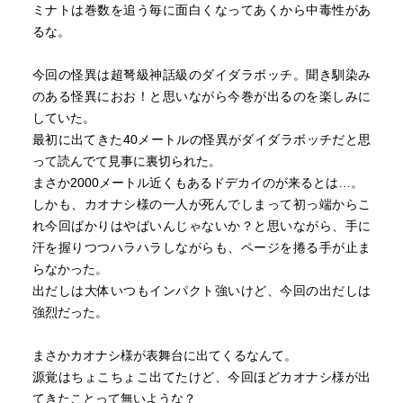
ミナトは巻数を追う毎に面白くなってあくから中毒性があ
るな。
今回の怪異は超弩級神話級のダイダラボッチ。聞き馴染み
のある怪異におお！と思いながら今巻が出るのを楽しみに
していた。
最初に出てきた40メートルの怪異がダイダラボッチだと思
って読んでて見事に裏切られた。
まさか2000メートル近くもあるドデカイのが来るとは…。
しかも、カオナシ様の一人が死んでしまって初っ端からこ
れ今回ばかりはやばいんじゃないか？と思いながら、手に
汗を握りつつハラハラしながらも、ページを捲る手が止ま
らなかった。
出だしは大体いつもインパクト強いけど、今回の出だしは
強烈だった。
まさかカオナシ様が表舞台に出てくるなんて。
源覚はちょこちょこ出てたけど、今回ほどカオナシ様が出
てきたことって無いような？