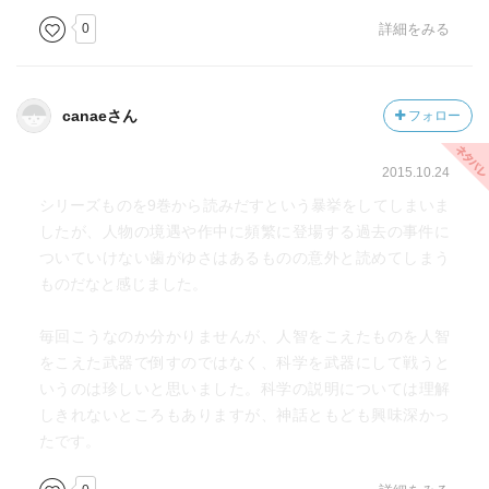
にも期待が出来る。
0
詳細をみる
是非この機会に追ってみては如何だろうか。
canaeさん
フォロー
2015.10.24
シリーズものを9巻から読みだすという暴挙をしてしまいま
したが、人物の境遇や作中に頻繁に登場する過去の事件に
ついていけない歯がゆさはあるものの意外と読めてしまう
ものだなと感じました。
毎回こうなのか分かりませんが、人智をこえたものを人智
をこえた武器で倒すのではなく、科学を武器にして戦うと
いうのは珍しいと思いました。科学の説明については理解
しきれないところもありますが、神話ともども興味深かっ
たです。