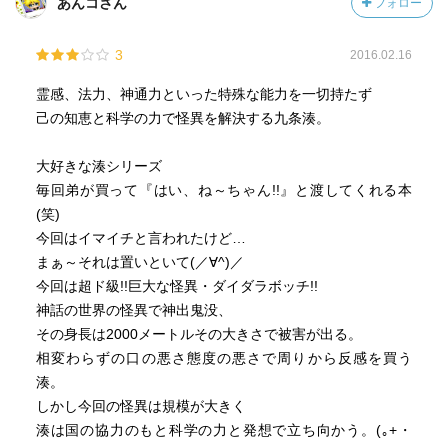
あんコさん
フォロー
3
2016.02.16
霊感、法力、神通力といった特殊な能力を一切持たず
己の知恵と科学の力で怪異を解決する九条湊。
大好きな湊シリーズ
毎回弟が買って『はい、ね～ちゃん!!』と渡してくれる本
(笑)
今回はイマイチと言われたけど…
まぁ～それは置いといて(／∀^)／
今回は超ド級!!巨大な怪異・ダイダラボッチ!!
神話の世界の怪異で神出鬼没、
その身長は2000メートルその大きさで被害が出る。
相変わらずの口の悪さ態度の悪さで周りから反感を買う
湊。
しかし今回の怪異は規模が大きく
湊は国の協力のもと科学の力と発想で立ち向かう。(｡+・