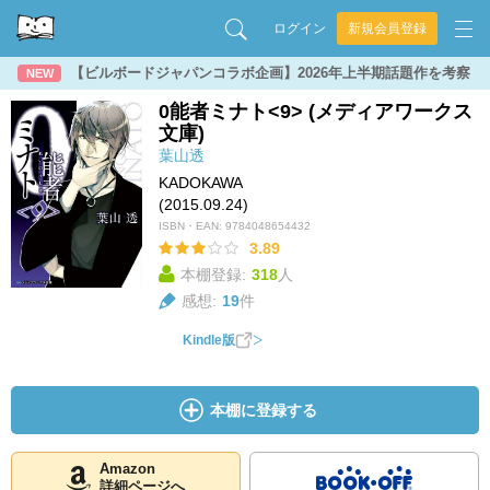
ログイン
新規会員登録
【ビルボードジャパンコラボ企画】2026年上半期話題作を考察
NEW
0能者ミナト<9> (メディアワークス
文庫)
葉山透
KADOKAWA
(2015.09.24)
ISBN・EAN:
9784048654432
3.89
本棚登録:
318
人
感想:
19
件
Kindle版
本棚に登録する
Amazon
詳細ページへ