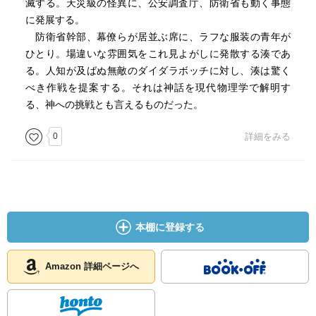
これからもミナトにたまに仕事を斡旋するのかと思ってワ
滅する。天災級の怪異に、公安調査庁、防衛省も動く事態
クワクしてたのに。
に発展する。
桜子も辞してしまったし…。
防衛省幹部、幕僚らが居並ぶ席に、ラフな服装の青年が
公安とのパイプも出来たかなと思ったら情報流してしまっ
ひとり。場違いな雰囲気をこれ見よがしに発散する湊であ
たから暫くは無いかな。
る。人知が及ばぬ無敵のダイダラボッチに対し、湊は驚く
ただ、今回陸空海軍との接点が出来たから後々何かあるか
べき作戦を提案する。それは神話を現代物理学で解明す
な？
る、神への挑戦とも言えるものだった。
そう言えば、ダイダラボッチ倒すために今回は本当に大掛
0
詳細をみる
かりだったな。
陸空海軍との合同作戦、武器はCERNから取り寄せたし、本
当に凄かった！（笑）
ミナトが、小学生のユウキに一人で飛行機に乗って秋田の
山中に調査行かせたのは笑った。
本棚に登録する
流石ミナトだわ（笑）
Amazon 詳細ページへ
最後、理彩子の鞄から依頼書抜いてったから続くみたいで
良かった。
超弩級怪異を倒したから今回で終わりかなって心配してた