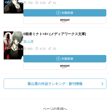
759
3.93
41
0能者ミナト<4> (メディアワークス文庫)
葉山透
680
4.10
33
葉山透の作品ランキング・新刊情報
ページの先頭へ