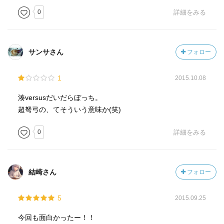
0
詳細をみる
サンサさん
フォロー
1
2015.10.08
湊versusだいだらぼっち。
超弩弓の、てそういう意味か(笑)
0
詳細をみる
結崎さん
フォロー
5
2015.09.25
今回も面白かったー！！