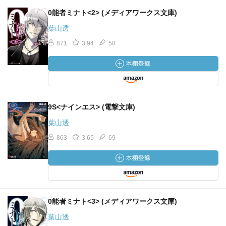
0能者ミナト<2> (メディアワークス文庫)
葉山透
871
3.94
58
9S<ナインエス> (電撃文庫)
葉山透
863
3.65
69
0能者ミナト<3> (メディアワークス文庫)
葉山透