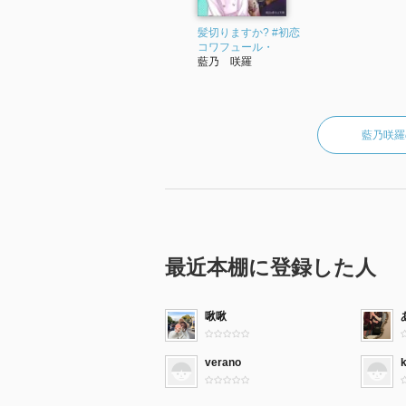
髪切りますか? #初恋
コワフュール・
藍乃 咲羅
藍乃咲羅
最近本棚に登録した人
啾啾
verano