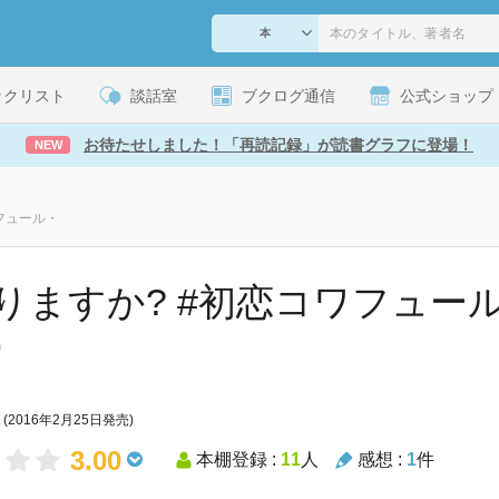
ックリスト
談話室
ブクログ通信
公式ショップ
お待たせしました！「再読記録」が読書グラフに登場！
NEW
フュール・
りますか? #初恋コワフュール
)
(2016年2月25日発売)
3.00
本棚登録 :
11
人
感想 :
1
件