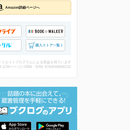
Amazon詳細ページへ
購入ストア一覧
ィリエイトプログラムによる収益を得ています
・本 (234ページ) / ISBN・EAN: 9784048658232