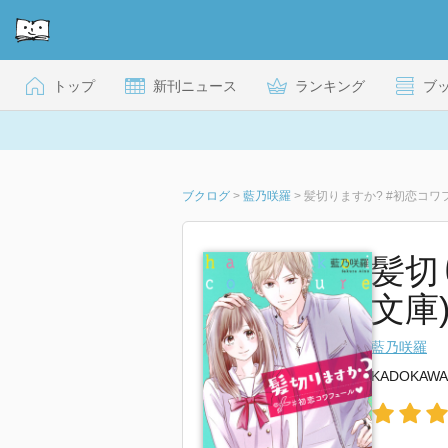
トップ
新刊ニュース
ランキング
ブ
ブクログ
>
藍乃咲羅
>
髪切りますか? #初恋コワ
髪切
文庫
藍乃咲羅
KADOKAWA