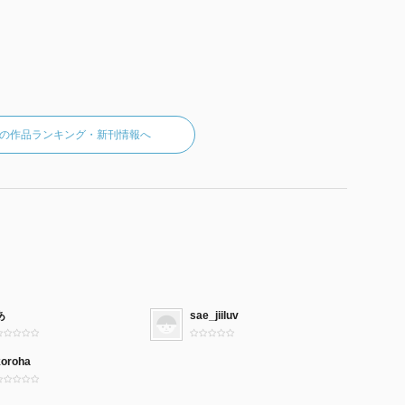
の作品ランキング・新刊情報へ
あ
sae_jiiluv
koroha