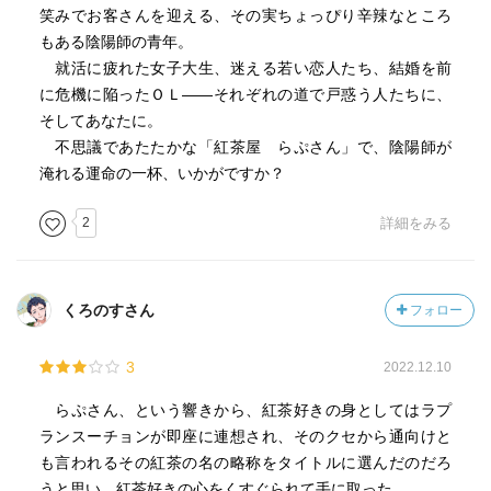
笑みでお客さんを迎える、その実ちょっぴり辛辣なところ
もある陰陽師の青年。
就活に疲れた女子大生、迷える若い恋人たち、結婚を前
に危機に陥ったＯＬ――それぞれの道で戸惑う人たちに、
そしてあなたに。
不思議であたたかな「紅茶屋 らぷさん」で、陰陽師が
淹れる運命の一杯、いかがですか？
2
詳細をみる
くろのすさん
フォロー
3
2022.12.10
らぷさん、という響きから、紅茶好きの身としてはラプ
ランスーチョンが即座に連想され、そのクセから通向けと
も言われるその紅茶の名の略称をタイトルに選んだのだろ
うと思い、紅茶好きの心をくすぐられて手に取った。