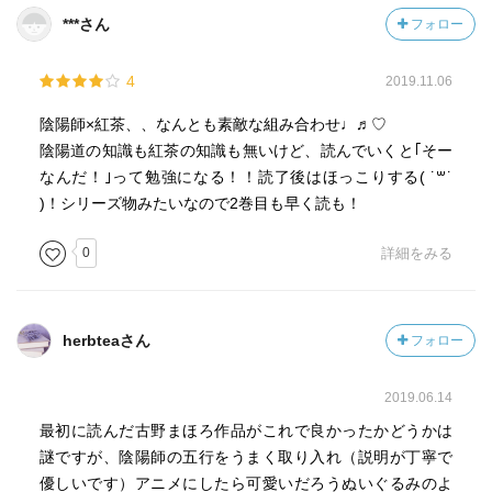
***さん
フォロー
4
2019.11.06
陰陽師×紅茶、、なんとも素敵な組み合わせ♩♬♡
陰陽道の知識も紅茶の知識も無いけど、読んでいくと｢そー
なんだ！｣って勉強になる！！読了後はほっこりする( ˙꒳​˙
)！シリーズ物みたいなので2巻目も早く読も！
0
詳細をみる
herbteaさん
フォロー
2019.06.14
最初に読んだ古野まほろ作品がこれで良かったかどうかは
謎ですが、陰陽師の五行をうまく取り入れ（説明が丁寧で
優しいです）アニメにしたら可愛いだろうぬいぐるみのよ