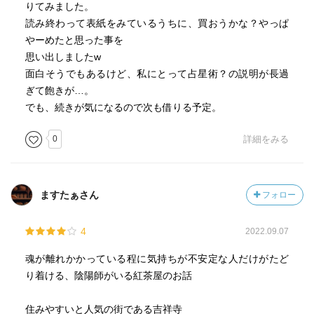
りてみました。
読み終わって表紙をみているうちに、買おうかな？やっぱ
やーめたと思った事を
思い出しましたw
面白そうでもあるけど、私にとって占星術？の説明が長過
ぎて飽きが…。
でも、続きが気になるので次も借りる予定。
0
詳細をみる
ますたぁさん
フォロー
4
2022.09.07
魂が離れかかっている程に気持ちが不安定な人だけがたど
り着ける、陰陽師がいる紅茶屋のお話
住みやすいと人気の街である吉祥寺