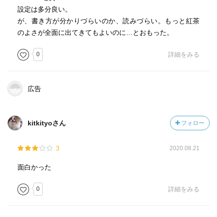
（本当にファンタジーという認識でよいのですよね？）
設定は多分良い。
が、書き方が分かりづらいのか、読みづらい。もっと紅茶
陰陽師兼店長の本多正朝
のよさが全面に出てきてもよいのに…とおもった。
そして、姉と呼ぶ本家の人
0
詳細をみる
蠱毒にしても黒い本にしても、正朝さんの求めている物と
いうか、追っているのは人なんでしょうねぇ
広告
佐々木英子さんが期せずしてたどり着いてしまったのは、
これもまた必然な理由があったりするんだろうか？
kitkityoさん
フォロー
3
2020.08.21
面白かった
0
詳細をみる