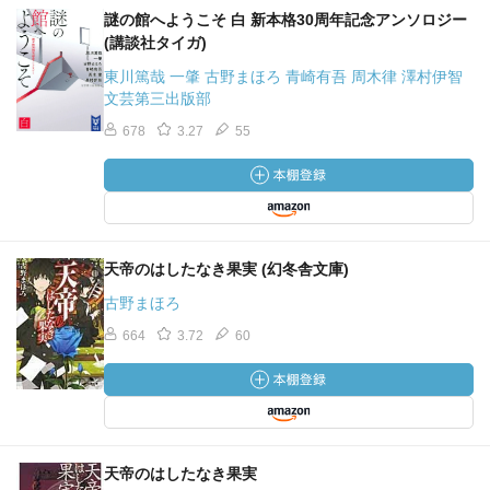
謎の館へようこそ 白 新本格30周年記念アンソロジー
(講談社タイガ)
東川篤哉 一肇 古野まほろ 青崎有吾 周木律 澤村伊智
文芸第三出版部
678
3.27
55
天帝のはしたなき果実 (幻冬舎文庫)
古野まほろ
664
3.72
60
天帝のはしたなき果実