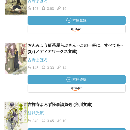
古野まほろ
197
3.63
19
おんみょう紅茶屋らぷさん ~この一杯に、すべてを~
(3) (メディアワークス文庫)
古野まほろ
145
3.33
14
吉祥寺よろず怪事請負処 (角川文庫)
結城光流
349
3.45
10