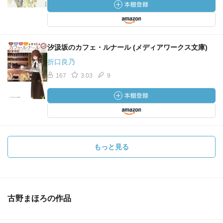
汐汲坂のカフェ・ルナール (メディアワークス文庫)
折口良乃
167
3.03
9
もっと見る
古野まほろの作品