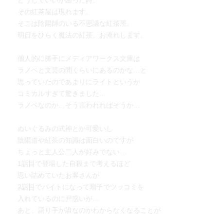
どうしていいか困った時、
その紅茶屋は現れます。
そこは陰陽師のいる不思議な紅茶屋。
明日をひらく魔法の紅茶、お淹れします。
個人的に勝手にメディアワークス文庫は
ラノベと文芸の間くらいにあるのかな…と
思っていたのであまりにライトというか
コミカルすぎて驚きました…
ラノベなのか…そう言われればそうか…
ぬいぐるみの式神とか可愛いし
陰陽道や紅茶の知識は面白いのですが
ちょっと主人公二人が好みでない…
1話目で登場した自殺まで考えるほど
思い詰めていたお客さんが
2話目でバイトになって扇子でツッコミを
入れているのに戸惑いが…
あと、語り手が誰なのかわからなくなることが