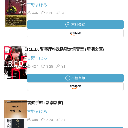
古野まほろ
446
3.36
78
R.E.D. 警察庁特殊防犯対策官室 (新潮文庫)
古野まほろ
427
3.28
31
警察手帳 (新潮新書)
古野まほろ
408
3.34
37