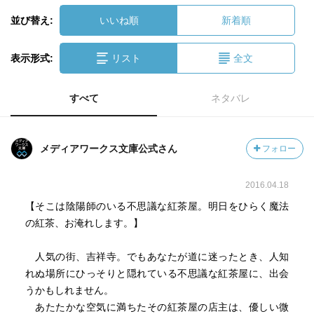
並び替え:
いいね順
新着順
表示形式:
リスト
全文
すべて
ネタバレ
メディアワークス文庫公式さん
フォロー
2016.04.18
【そこは陰陽師のいる不思議な紅茶屋。明日をひらく魔法
の紅茶、お淹れします。】
人気の街、吉祥寺。でもあなたが道に迷ったとき、人知
れぬ場所にひっそりと隠れている不思議な紅茶屋に、出会
うかもしれません。
あたたかな空気に満ちたその紅茶屋の店主は、優しい微