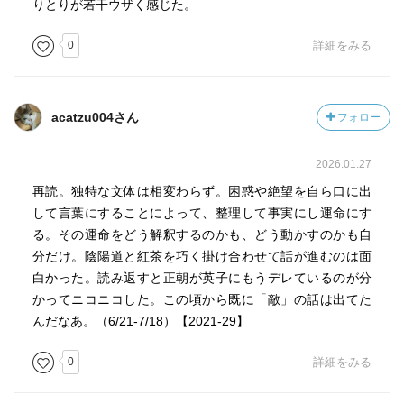
りとりが若干ウザく感じた。
0
詳細をみる
acatzu004さん
フォロー
2026.01.27
再読。独特な文体は相変わらず。困惑や絶望を自ら口に出
して言葉にすることによって、整理して事実にし運命にす
る。その運命をどう解釈するのかも、どう動かすのかも自
分だけ。陰陽道と紅茶を巧く掛け合わせて話が進むのは面
白かった。読み返すと正朝が英子にもうデレているのが分
かってニコニコした。この頃から既に「敵」の話は出てた
んだなあ。（6/21-7/18）【2021-29】
0
詳細をみる