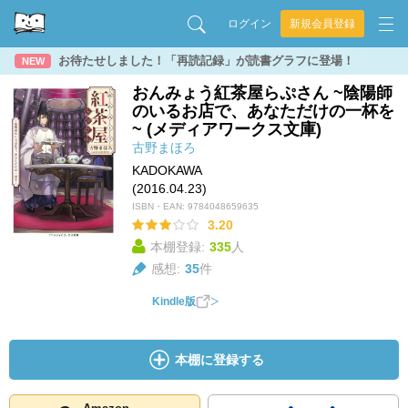
ログイン
新規会員登録
お待たせしました！「再読記録」が読書グラフに登場！
NEW
おんみょう紅茶屋らぷさん ~陰陽師
のいるお店で、あなただけの一杯を
~ (メディアワークス文庫)
古野まほろ
KADOKAWA
(2016.04.23)
ISBN・EAN:
9784048659635
3.20
本棚登録:
335
人
感想:
35
件
Kindle版
本棚に登録する