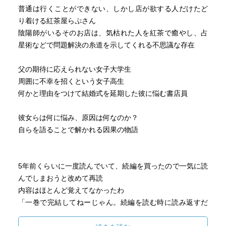
普通は行くことができない、しかし店が欲する人だけたど
り着ける紅茶屋らぷさん
陰陽師がいるそのお店は、気枯れた人を紅茶で癒やし、占
星術などで問題解決の糸道を示してくれる不思議な存在
父の期待に応えられない女子大学生
周囲に不幸を招くという女子高生
何かと理由をつけて結婚式を延期した彼に悩む書店員
彼女らは何に悩み、原因は何なのか？
自らを語ることで解かれる因果の物語
5年前くらいに一度読んでいて、続編を買ったので一気に読
んでしまおうと改めて再読
内容はほとんど覚えてなかったわ
「一巻で完結してねーじゃん。続編を読む時に読み返すだ
ろうなぁ」と記憶の片隅に追いやったような気がする