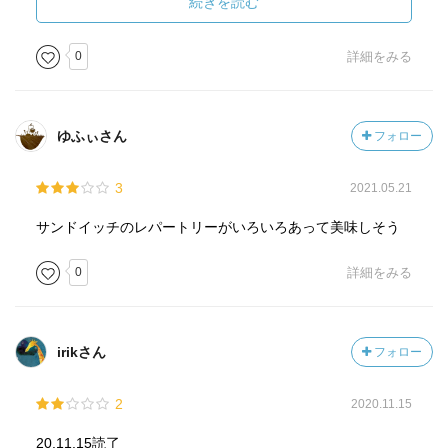
蠱毒のイモムシは珍しいので記憶に残ってたけどね
続きを読む
ってか、古野まほろの小説を読んだのは今作が初めてなん
0
詳細をみる
だよね
紅茶や陰陽道に関する蘊蓄がこれでもかと詰め込まれてい
る感じ、嫌いではない
ゆふぃさん
フォロー
3
2021.05.21
急いでいる動物を追いかけて異世界に迷い込むというのは
不思議の国のアリスをモチーフなんだろうか？
サンドイッチのレパートリーがいろいろあって美味しそう
ま、これは牛の式神だし、お茶会ではなく茶商だけどね
0
詳細をみる
人を見ただけで詳細なホロスコープが分かってしまうとい
う設定はぶっ飛びすぎている
陰陽師がそれできたら何でもできてしまうではないか
irikさん
フォロー
けど、最初から「そういう人だ」と言われてしまえば納得
するしかない
2
2020.11.15
のっけからファンタジー描写をしている設定に、明確な理
由を求めてはいけない
20.11.15読了