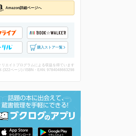
Amazon詳細ページへ
購入ストア一覧
ィリエイトプログラムによる収益を得ています
・本 (322ページ) / ISBN・EAN: 9784048663298