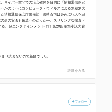
は、サイバー空間での治安確保を目的に「情報通信保安
笑うかのようにコンピュータ・ウィルスによる無差別大
した情報通信保安庁警備部・御崎蒼司は必死に犯人を追
衣の身の安否も気遣うのだった―。スリリングな捜査ド
る、超エンタテインメント作品!第20回電撃小説大賞
あまり読まないので新鮮でした。
詳細をみる
フォロー