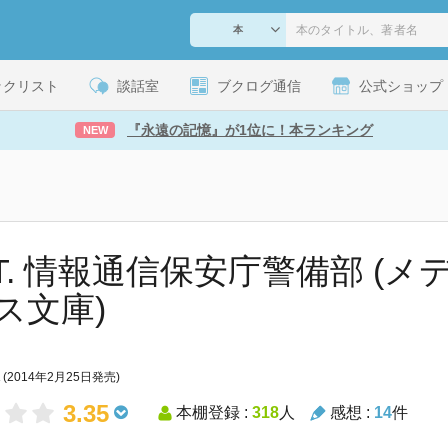
ックリスト
談話室
ブクログ通信
公式ショップ
『永遠の記憶』が1位に！本ランキング
NEW
S.T. 情報通信保安庁警備部 (
ス文庫)
(2014年2月25日発売)
3.35
本棚登録 :
318
人
感想 :
14
件