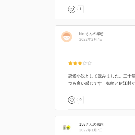
1
hiro
さん
の感想
2022年2月7日
恋愛小説として読みました。三十
つも良い感じです！御崎と伊江村が
0
158
さん
の感想
2022年1月7日