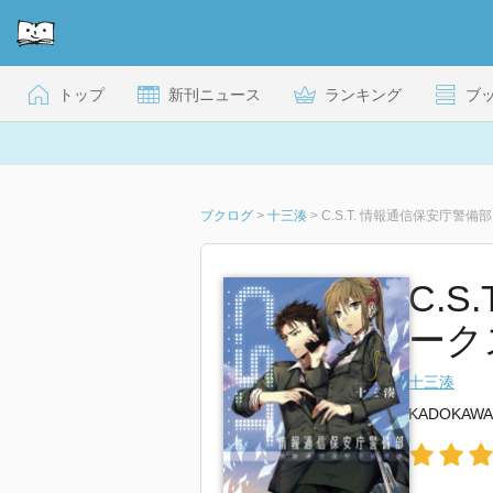
トップ
新刊ニュース
ランキング
ブ
ブクログ
>
十三湊
>
C.S.T. 情報通信保安庁警備部
C.
ーク
十三湊
KADOKAWA