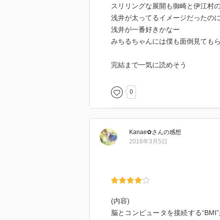
スリリングな展開も御崎と伊江村
浅井が太ってるイメージだったの
浅井が一番好きかなー
みちるちゃんには僕も面倒見ても
完結まで一気に読めそう
0
Kanae✿
さん
の感想
2016年3月5日
(内容)
脳とコンピュータを接続する“BM