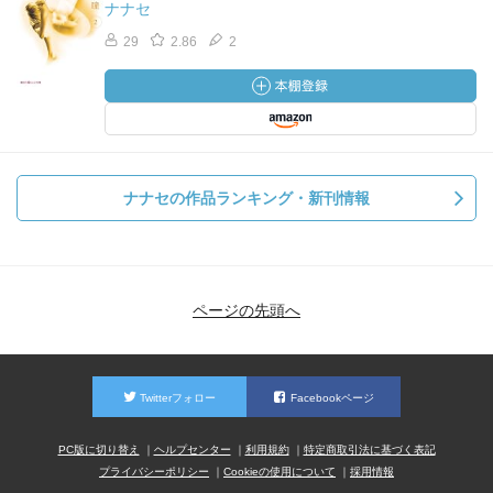
ナナセ
29
2.86
2
ナナセの作品ランキング・新刊情報
ページの先頭へ
Twitterフォロー
Facebookページ
PC版に切り替え
ヘルプセンター
利用規約
特定商取引法に基づく表記
プライバシーポリシー
Cookieの使用について
採用情報