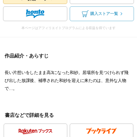
購入ストア一覧
本ページはアフィリエイトプログラムによる収益を得ています
作品紹介・あらすじ
長い片想いをしたまま高3になった和紗。居場所を見つけられず飛
び出した放課後、補導された和紗を迎えに来たのは、意外な人物
で…。
書店などで詳細を見る