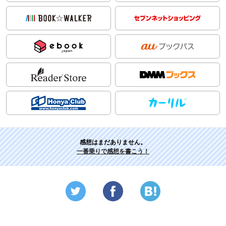
感想はまだありません。
一番乗りで感想を書こう！