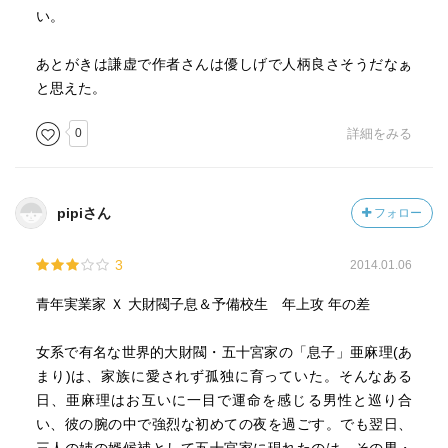
い。
あとがきは謙虚で作者さんは優しげで人柄良さそうだなぁ
と思えた。
0
詳細をみる
pipiさん
フォロー
3
2014.01.06
青年実業家 Ｘ 大財閥子息＆予備校生 年上攻 年の差
女系で有名な世界的大財閥・五十宮家の「息子」亜麻理(あ
まり)は、家族に愛されず孤独に育っていた。そんなある
日、亜麻理はお互いに一目で運命を感じる男性と巡り合
い、彼の腕の中で強烈な初めての夜を過ごす。でも翌日、