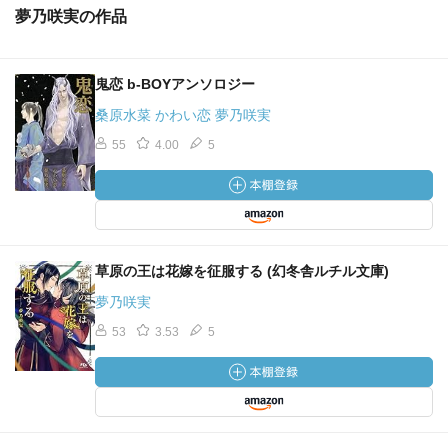
夢乃咲実の作品
鬼恋 b-BOYアンソロジー
桑原水菜 かわい恋 夢乃咲実
55
4.00
5
草原の王は花嫁を征服する (幻冬舎ルチル文庫)
夢乃咲実
53
3.53
5