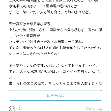
三人の姉の婿候補として五十宮家に現れたのは、その男・
水無瀬(みなせ)で……！亜麻理の恋の行方は!?
ずっと一緒にいたい人と巡り合う。奇跡のような恋。
五十宮家は女尊男卑な家系。
上3人の姉に邪険にされ、両親からの愛も感じず、孤独に感
じてた受・亜麻理が
ハッテンバで知り合った攻・水無瀬に一目ぼれ。
でも次に出会ったのは3人の姉のお婿候補としてだったから
ショックは大きかっただろうね～
まぁ夢乃サンなので甘いお話しとなっております、ハイ。
でも、大人な水無瀬が初めはカッコイイって思ったんだけ
ど、
書下ろしのエコの話で、ちょっとそこまで聖人君子じゃな
くてもって感じだったかな。
まぁ将来は2人でアフリカに行って緑化活動がんばってっ
続きを読む
て？(笑)
0
詳細をみる