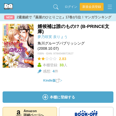
ログイン
新規会員登録
2週連続で『薬屋のひとりごと』17巻が1位！マンガランキング
NEW
婿候補は誰のもの!? (B-PRINCE文
庫)
夢乃咲実
汞りょう
角川グループパブリッシング
(2008.10.07)
ISBN・EAN:
9784048672627
2.83
本棚登録:
33
人
感想:
4
件
Kindle版
本棚に登録する
Amazon
詳細ページへ