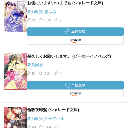
お側にいますいつまでも (シャレード文庫)
夢乃咲実 篁ふみ
52
3.70
2
幾久しくお願いします。 (ビーボーイノベルズ)
夢乃咲実
51
3.31
4
倫敦夜啼鶯 (シャレード文庫)
夢乃咲実 八千代ハル
49
3.64
5