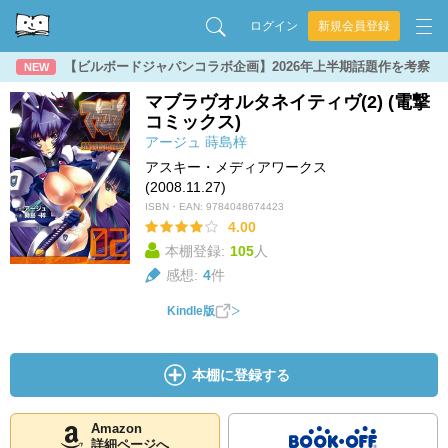
ログイン
新規会員登録
【ビルボードジャパンコラボ企画】2026年上半期話題作を考察
NEW
マブラヴオルタネイティヴ(2) (電撃
コミックス)
アージュ
蒔島梓
アスキー・メディアワークス
(2008.11.27)
ISBN・EAN:
9784048674423
4.00
本棚登録:
105
人
感想:
4
件
Kindle版
本棚に登録する
Amazon
詳細ページへ