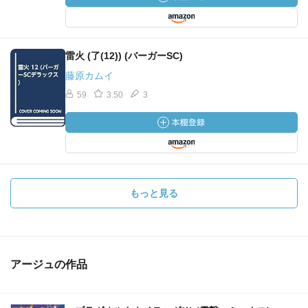
雷火 (了(12)) (バーガーSC)
藤原カムイ
59
3.50
3
もっと見る
アージュの作品