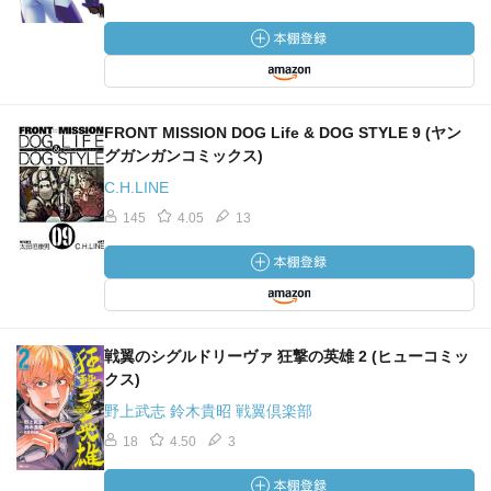
FRONT MISSION DOG Life & DOG STYLE 9 (ヤン
グガンガンコミックス)
C.H.LINE
145
4.05
13
戦翼のシグルドリーヴァ 狂撃の英雄 2 (ヒューコミッ
クス)
野上武志 鈴木貴昭 戦翼倶楽部
18
4.50
3